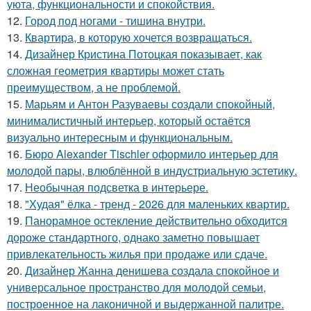
уюта, функциональности и спокойствия.
12.
Город под ногами - тишина внутри.
13.
Квартира, в которую хочется возвращаться.
14.
Дизайнер Кристина Потоцкая показывает, как
сложная геометрия квартиры может стать
преимуществом, а не проблемой.
15.
Марьям и Антон Разуваевы создали спокойный,
минималистичный интерьер, который остаётся
визуально интересным и функциональным.
16.
Бюро Alexander Tischler оформило интерьер для
молодой пары, влюблённой в индустриальную эстетику.
17.
Необычная подсветка в интерьере.
18.
"Худая" ёлка - тренд - 2026 для маленьких квартир.
19.
Панорамное остекление действительно обходится
дороже стандартного, однако заметно повышает
привлекательность жилья при продаже или сдаче.
20.
Дизайнер Жанна денишева создала спокойное и
универсальное пространство для молодой семьи,
построенное на лаконичной и выдержанной палитре.