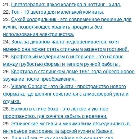
21.
Цветотерапия: яркая квартира в ноттинг - хилл.
22.
Топ - 10 цветов для маленькой комнаты.
23.
Сухой холодильник - это современное решение для
кухни, позволяющее хранить продукты без
использования электричества.
24.
Зона за диваном часто недооценивается, хотя
именно она может стать стильным акцентом гостиной.
25.
Крафтовый модернизм в интерьере - это баланс
между грубостью формы и теплом ручной работы.
26.
Квартира в сталинском доме 1951 года обрела новое
звучание после преображения.
27.
Visage Concept - это бьюти - пространство нового
формата, где шопинг сочетается с атмосферой уюта и
отдыха.
28.
Балкон в стиле бохо - это лёгкое и уютное
пространство, где хочется забыть о времени.
29.
Этнические мотивы и минимализм объединились в
интерьере ресторана татарской кухни в Казани.
30.
Личный опыт: как дизайнер объединила две