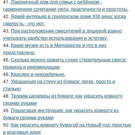
41.
Лаконичный дом для семьи с ребёнком -
гармоничное сочетание уюта, практичности и простоты.
42.
Яркий интерьер в лондонском доме XIX века: когда
смелость - это уют.
43.
При расположении смесителей в душевой важно
учитывать удобство использования и эстетику.
44.
Какие музеи есть в Мичуринске и что в них
представлено
45.
Сколько можно хранить сухие строительные смеси:
правила и рекомендации
46.
Красиво и неюзабельно.
47.
Украшения на стену из бумаги: легко, просто и
стильно
48.
Творим шедевры из бумаги: как украсить комнату
своими руками
49.
Пошаговая инструкция: как украсить комнату из
бумаги своими руками
50.
Как украсить комнату бумагой на Новый год: простые
и красивые идеи