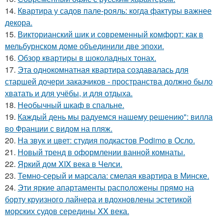
14.
Квартира у садов пале-рояль: когда фактуры важнее
декора.
15.
Викторианский шик и современный комфорт: как в
мельбурнском доме объединили две эпохи.
16.
Обзор квартиры в шоколадных тонах.
17.
Эта однокомнатная квартира создавалась для
старшей дочери заказчиков - пространства должно было
хватать и для учёбы, и для отдыха.
18.
Необычный шкаф в спальне.
19.
Каждый день мы радуемся нашему решению": вилла
во Франции с видом на пляж.
20.
На звук и цвет: студия подкастов Podimo в Осло.
21.
Новый тренд в оформлении ванной комнаты.
22.
Яркий дом XIX века в Челси.
23.
Темно-серый и марсала: смелая квартира в Минске.
24.
Эти яркие апартаменты расположены прямо на
борту круизного лайнера и вдохновлены эстетикой
морских судов середины XX века.