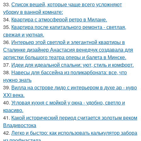
33.
Список вещей, которые чаще всего усложняют
уборку в ванной комнате:
34.
Квартира с атмосферой ретро в Милане.
35.
Квартира после капитального ремонта - светлая,
свежая и уютная.
36.
Интерьер этой светлой и элегантной квартиры в
Сталинке дизайнер Анастасия венедчук создавала для
артистки большого театра оперы и балета в Минске.
37.
Идеи для идеальной спальни: уют, стиль и комфорт.
38.
Навесы для бассейна из поликарбоната: все, что
нужно знать
39.
Вилла на острове лидо с интерьером в духе ар - нуво
XXI века.
40.
Угловая кухня с мойкой у окна - удобно, светло и
красиво.
41.
Какой исторический период считается золотым веком
Владивостока
42.
Легко и быстро: как использовать калькулятор забора
из профнастила