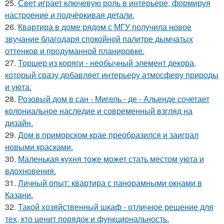
25.
Свет играет ключевую роль в интерьере, формируя
настроение и подчёркивая детали.
26.
Квартира в доме рядом с МГУ получила новое
звучание благодаря спокойной палитре дымчатых
оттенков и продуманной планировке.
27.
Торшер из коряги - необычный элемент декора,
который сразу добавляет интерьеру атмосферу природы
и уюта.
28.
Розовый дом в сан - Мигель - де - Альенде сочетает
колониальное наследие и современный взгляд на
дизайн.
29.
Дом в приморском крае преобразился и заиграл
новыми красками.
30.
Маленькая кухня тоже может стать местом уюта и
вдохновения.
31.
Личный опыт: квартира с панорамными окнами в
Казани.
32.
Такой хозяйственный шкаф - отличное решение для
тех, кто ценит порядок и функциональность.