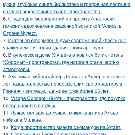
кухня, глубокая синяя библиотека и графичная лестница
создают эффект живого арт - пространства.
6.
Студия для мероприятий по проекту Анастасия
галезник вдохновлена сказочной эстетикой "Алисы в
Стране Чудес".
7.
Интерьер оформлен в духе современной классики с
уважением к истории здания эпохи ар - нуво.
8.
В купеческом доме XIX века открылся бутик - отель
"Хоромы" - пространство, где история стала частью
атмосферы.
9.
Американский дизайнер Джонатан Адлер несколько
лет назад полностью переосмыслил свою квартиру в
Гринвич - виллидж, где живёт уже более 25 лет.
10.
Visage Concept - бьюти - пространство, где покупки
превращаются в отдых.
11.
Лучше меньше да лучше: микроквартира Альдо
чибика в Милане.
12.
Когда пространство вместе с командой работает.
13.
Современный офис с русским характером.