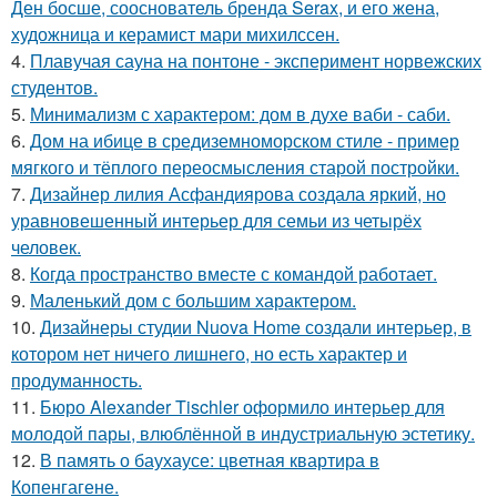
Ден босше, сооснователь бренда Serax, и его жена,
художница и керамист мари михилссен.
4.
Плавучая сауна на понтоне - эксперимент норвежских
студентов.
5.
Минимализм с характером: дом в духе ваби - саби.
6.
Дом на ибице в средиземноморском стиле - пример
мягкого и тёплого переосмысления старой постройки.
7.
Дизайнер лилия Асфандиярова создала яркий, но
уравновешенный интерьер для семьи из четырёх
человек.
8.
Когда пространство вместе с командой работает.
9.
Маленький дом с большим характером.
10.
Дизайнеры студии Nuova Home создали интерьер, в
котором нет ничего лишнего, но есть характер и
продуманность.
11.
Бюро Alexander Tischler оформило интерьер для
молодой пары, влюблённой в индустриальную эстетику.
12.
В память о баухаусе: цветная квартира в
Копенгагене.