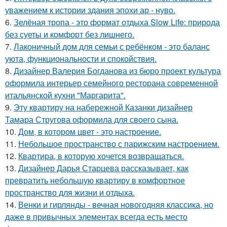
уважением к истории здания эпохи ар - нуво.
6.
Зелёная тропа - это формат отдыха Slow Life: природа
без суеты и комфорт без лишнего.
7.
Лаконичный дом для семьи с ребёнком - это баланс
уюта, функциональности и спокойствия.
8.
Дизайнер Валерия Богданова из бюро проект культура
оформила интерьер семейного ресторана современной
итальянской кухни "Маргарита".
9.
Эту квартиру на набережной Казанки дизайнер
Тамара Стругова оформила для своего сына.
10.
Дом, в котором цвет - это настроение.
11.
Небольшое пространство с парижским настроением.
12.
Квартира, в которую хочется возвращаться.
13.
Дизайнер Дарья Старцева рассказывает, как
превратить небольшую квартиру в комфортное
пространство для жизни и отдыха.
14.
Венки и гирлянды - вечная новогодняя классика, но
даже в привычных элементах всегда есть место