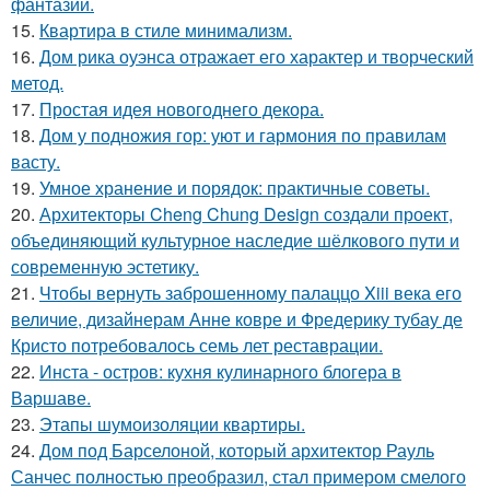
фантазии.
15.
Квартира в стиле минимализм.
16.
Дом рика оуэнса отражает его характер и творческий
метод.
17.
Простая идея новогоднего декора.
18.
Дом у подножия гор: уют и гармония по правилам
васту.
19.
Умное хранение и порядок: практичные советы.
20.
Архитекторы Cheng Chung Design создали проект,
объединяющий культурное наследие шёлкового пути и
современную эстетику.
21.
Чтобы вернуть заброшенному палаццо Xiii века его
величие, дизайнерам Анне ковре и Фредерику тубау де
Кристо потребовалось семь лет реставрации.
22.
Инста - остров: кухня кулинарного блогера в
Варшаве.
23.
Этапы шумоизоляции квартиры.
24.
Дом под Барселоной, который архитектор Рауль
Санчес полностью преобразил, стал примером смелого