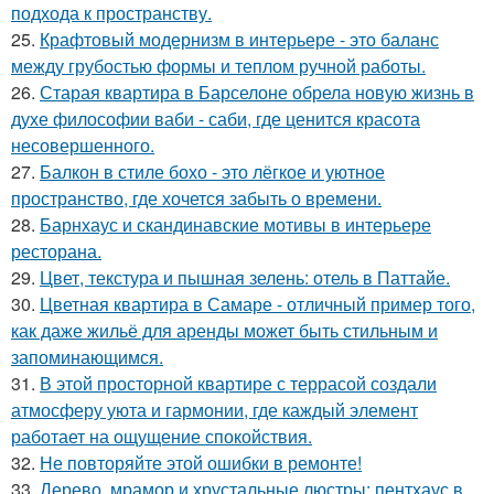
подхода к пространству.
25.
Крафтовый модернизм в интерьере - это баланс
между грубостью формы и теплом ручной работы.
26.
Старая квартира в Барселоне обрела новую жизнь в
духе философии ваби - саби, где ценится красота
несовершенного.
27.
Балкон в стиле бохо - это лёгкое и уютное
пространство, где хочется забыть о времени.
28.
Барнхаус и скандинавские мотивы в интерьере
ресторана.
29.
Цвет, текстура и пышная зелень: отель в Паттайе.
30.
Цветная квартира в Самаре - отличный пример того,
как даже жильё для аренды может быть стильным и
запоминающимся.
31.
В этой просторной квартире с террасой создали
атмосферу уюта и гармонии, где каждый элемент
работает на ощущение спокойствия.
32.
Не повторяйте этой ошибки в ремонте!
33.
Дерево, мрамор и хрустальные люстры: пентхаус в