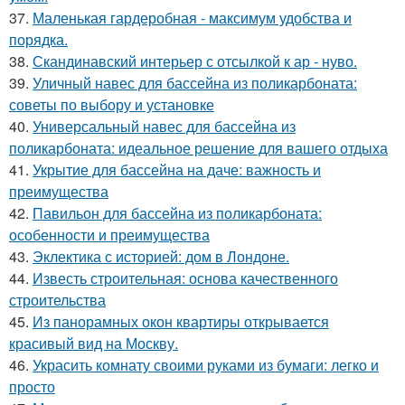
37.
Маленькая гардеробная - максимум удобства и
порядка.
38.
Скандинавский интерьер с отсылкой к ар - нуво.
39.
Уличный навес для бассейна из поликарбоната:
советы по выбору и установке
40.
Универсальный навес для бассейна из
поликарбоната: идеальное решение для вашего отдыха
41.
Укрытие для бассейна на даче: важность и
преимущества
42.
Павильон для бассейна из поликарбоната:
особенности и преимущества
43.
Эклектика с историей: дом в Лондоне.
44.
Известь строительная: основа качественного
строительства
45.
Из панорамных окон квартиры открывается
красивый вид на Москву.
46.
Украсить комнату своими руками из бумаги: легко и
просто