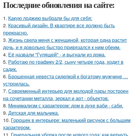
Последние обновления на сайте:
1.
Какую лоджию выбрали бы для себя:
2.
Красивый дизайн. В квартире все должно быть
прекрасно.
3.
Жизнь свела меня с женщиной, которая одна растит
дочь, и я довольно быстро привязался к ним обеим.
4.
Её назвали "Гулящей" - и выгнали из дома.
5.
Работаю по графику 2/2, сыну четыре года, ходит в
садик.
6.
Брошенная невеста сиделкой к богатому мужчине …
устроилась.
7.
Современный интерьер для молодой пары построен
на сочетании металла, зеркал и арт - объектов.
8.
Минимализм с характером: дом в духе ваби - саби.
9.
Детская для мальчика.
10.
Горошек в интерьере: маленький рисунок с большим
характером.
11.
Генеральная уборка после нового года: как вернуть