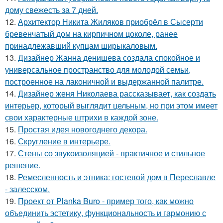
дому свежесть за 7 дней.
12.
Архитектор Никита Жиляков приобрёл в Сысерти
бревенчатый дом на кирпичном цоколе, ранее
принадлежавший купцам ширыкаловым.
13.
Дизайнер Жанна денишева создала спокойное и
универсальное пространство для молодой семьи,
построенное на лаконичной и выдержанной палитре.
14.
Дизайнер женя Николаева рассказывает, как создать
интерьер, который выглядит цельным, но при этом имеет
свои характерные штрихи в каждой зоне.
15.
Простая идея новогоднего декора.
16.
Скругление в интерьере.
17.
Стены со звукоизоляцией - практичное и стильное
решение.
18.
Ремесленность и этника: гостевой дом в Переславле
- залесском.
19.
Проект от Planka Buro - пример того, как можно
объединить эстетику, функциональность и гармонию с