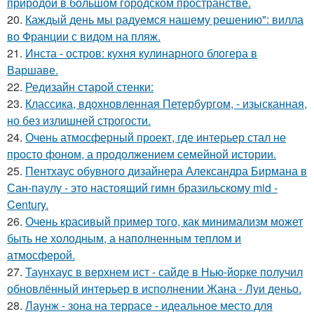
природой в большом городском пространстве.
20.
Каждый день мы радуемся нашему решению": вилла
во Франции с видом на пляж.
21.
Инста - остров: кухня кулинарного блогера в
Варшаве.
22.
Редизайн старой стенки:
23.
Классика, вдохновленная Петербургом, - изысканная,
но без излишней строгости.
24.
Очень атмосферный проект, где интерьер стал не
просто фоном, а продолжением семейной истории.
25.
Пентхаус обувного дизайнера Александра Бирмана в
Сан-паулу - это настоящий гимн бразильскому mid -
Century.
26.
Очень красивый пример того, как минимализм может
быть не холодным, а наполненным теплом и
атмосферой.
27.
Таунхаус в верхнем ист - сайде в Нью-йорке получил
обновлённый интерьер в исполнении Жана - Луи деньо.
28.
Лаунж - зона на террасе - идеальное место для