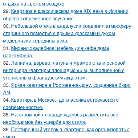
отдыха на свежем воздухе.
29.
Квартира в классическом доме XIX века в Испании
обрела современное звучание.
30.
Небольшой отель в андалусии соединил атмосферу
старинного поместья с яркими красками и духом
модернизма середины века.
31.
Михаил хвалебнов: мебель для кафе дома
наркомфина.
32.
Лепнина, дерево, латунь и мрамор стали основой
интерьера квартиры площадью 95 м, выполненной с
утончённым французским акцентом.
33.
Яркая квартира в Ростове-на-дону, созданная бюро
AN.
34.
Квартира в Москве, где классика встречается с
современностью.
35.
На скромной площади удалось разместить всё
необходимое без ущерба для стиля.
36.
Постирочный уголок в квартире: как организовать с
умом.