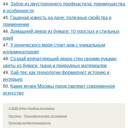
44.
Забор из двустороннего профнастила: преимущества
и особенности
45.
Гашеная известь на даче: полезные свойства и
применение
46.
Домашний декор из бумаги: 10 простых и стильных
идей
47.
У ионического моря стоит дом с уникальным
иллюминатором!
48.
Создай впечатляющий декор стен своими руками:
цветы из бумаги, ткани и природных материалов
49.
Хай-тек: как технологии формируют историю и
интерьер
50.
Какие музеи Москвы представляют современное
искусство
© 2026 Идеи дизайна интерьера
Контакты
Пользовательское соглашение
Политика конфидециальности