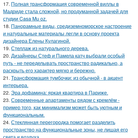
17.
Полная трансформация современной виллы в
Мадриде стала сложной, но продуманной задачей для
студии Casa Mu oz.
18.
Панорамные виды, средиземноморское настроение
и натуральные материалы легли в основу проекта
дизайнера Елены Кулагиной.
19.
Стеллаж из натурального дерева.
20.
Дизайнеры Стеф и Памела катч выбрали особый
путь - не переделывать пространство радикально, а
раскрыть его характер мягко и бережно.
21.
Трансформация тумбочки: из обычной - в акцент
интерьера.
22.
Эра дофамина: яркая квартира в Париже.
23.
Современные апартаменты рядом с кремлём -
пример того, как минимализм может быть уютным и
функциональным.
24.
Стеклянная перегородка помогает разделить
пространство на функциональные зоны, не лишая его
света и воздуха.