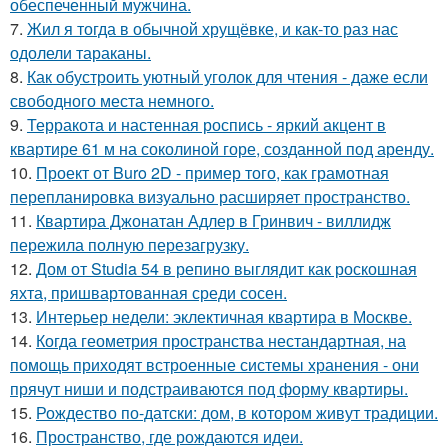
обеспеченный мужчина.
7.
Жил я тогда в обычной хрущёвке, и как-то раз нас
одолели тараканы.
8.
Как обустроить уютный уголок для чтения - даже если
свободного места немного.
9.
Терракота и настенная роспись - яркий акцент в
квартире 61 м на соколиной горе, созданной под аренду.
10.
Проект от Buro 2D - пример того, как грамотная
перепланировка визуально расширяет пространство.
11.
Квартира Джонатан Адлер в Гринвич - виллидж
пережила полную перезагрузку.
12.
Дом от Studia 54 в репино выглядит как роскошная
яхта, пришвартованная среди сосен.
13.
Интерьер недели: эклектичная квартира в Москве.
14.
Когда геометрия пространства нестандартная, на
помощь приходят встроенные системы хранения - они
прячут ниши и подстраиваются под форму квартиры.
15.
Рождество по-датски: дом, в котором живут традиции.
16.
Пространство, где рождаются идеи.