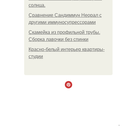
солнца.
Сравнение Сандиммун Неорал с
другими иммуносупрессорами
Скамейка из профильной трубы.
Сборка лавочки без спинки
Красно-белый интерьер квартиры-
студии
.