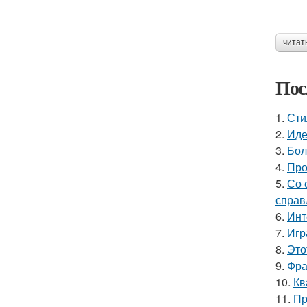
читат
Пос
1.
Сти
2.
Иде
3.
Бол
4.
Про
5.
Со 
справ
6.
Инт
7.
Игр
8.
Это
9.
Фра
10.
Кв
11.
Пр