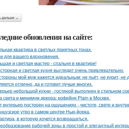
ь дальше →
ледние обновления на сайте:
льная квартира в светлых приятных тонах.
и для вашего вдохновения.
ьшая и светлая мастер - спальня в квартире!
сторная и светлая кухня выглядит очень привлекательно.
стороны мой муж кажется идеальным: не пьёт, не курит, не 
ляется отлично, да и готовит лучше многих.
ерьер небольшой кухни - гостиной выполнен в стильном со
а света и минимум декора: кофейня Plain в Москве.
т интерьер построен на ощущениях - чистоте, свете и внутр
нцузское утро в самом центре Нью-йорка.
артира, в которую хочется возвращаться.
еобразование рабочей зоны в простой и элегантный интерь