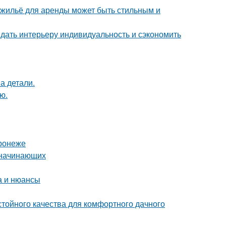
е жильё для аренды может быть стильным и
ридать интерьеру индивидуальность и сэкономить
а детали.
ю.
ронеже
я начинающих
а и нюансы
стойного качества для комфортного дачного