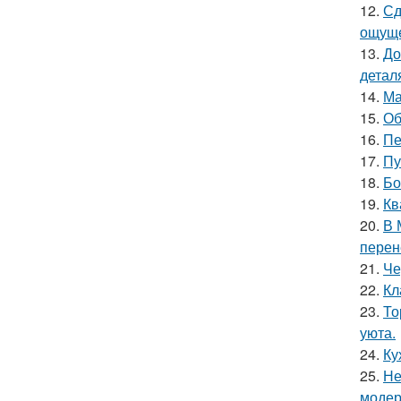
12.
Сд
ощуще
13.
До
детал
14.
Ма
15.
Об
16.
Пе
17.
Пу
18.
Бо
19.
Кв
20.
В 
перен
21.
Че
22.
Кл
23.
То
уюта.
24.
Ку
25.
Не
модер