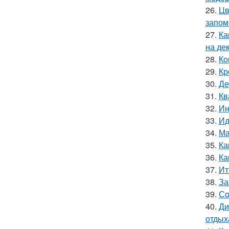
26.
Цв
запом
27.
Ка
на де
28.
Ко
29.
Кр
30.
Де
31.
Кв
32.
Ин
33.
Ид
34.
Ма
35.
Ка
36.
Ка
37.
Ит
38.
За
39.
Со
40.
Ди
отдых