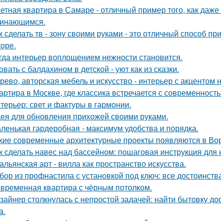
етная квартира в Самаре - отличный пример того, как даж
инающимся.
к сделать тв - зону своими руками - это отличный способ п
коре.
гда интерьер воплощением нежности становится.
овать с балдахином в детской - уют как из сказки.
рево, авторская мебель и искусство - интерьер с акцентом н
артира в Москве, где классика встречается с современность
терьер: свет и фактуры в гармонии.
ея для обновления прихожей своими руками.
ленькая гардеробная - максимум удобства и порядка.
кие современные архитектурные проекты появляются в Во
к сделать навес над бассейном: пошаговая инструкция дл
альянская арт - вилла как пространство искусства.
бор из профнастила с установкой под ключ: все достоинств
временная квартира с чёрным потолком.
зайнер столкнулась с непростой задачей: найти бытовку до
а.