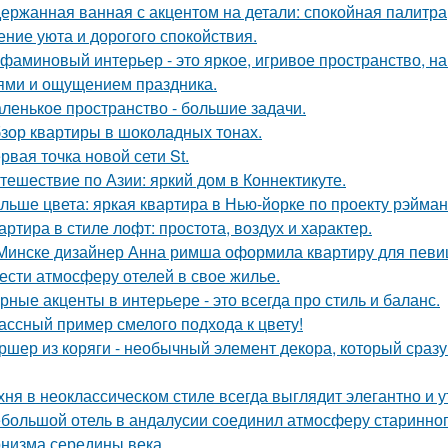
ержанная ванная с акцентом на детали: спокойная палитра
ние уюта и дорогого спокойствия.
фаминовый интерьер - это яркое, игривое пространство, 
ями и ощущением праздника.
ленькое пространство - большие задачи.
зор квартиры в шоколадных тонах.
рвая точка новой сети St.
тешествие по Азии: яркий дом в Коннектикуте.
льше цвета: яркая квартира в Нью-йорке по проекту рэйман
артира в стиле лофт: простота, воздух и характер.
Минске дизайнер Анна римша оформила квартиру для певиц
ести атмосферу отелей в свое жилье.
рные акценты в интерьере - это всегда про стиль и баланс.
ассный пример смелого подхода к цвету!
ршер из коряги - необычный элемент декора, который сраз
хня в неоклассическом стиле всегда выглядит элегантно и у
большой отель в андалусии соединил атмосферу старинног
низма середины века.