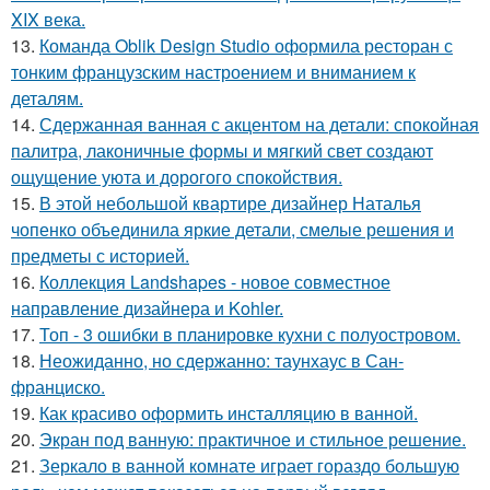
XIX века.
13.
Команда Oblik Design Studio оформила ресторан с
тонким французским настроением и вниманием к
деталям.
14.
Сдержанная ванная с акцентом на детали: спокойная
палитра, лаконичные формы и мягкий свет создают
ощущение уюта и дорогого спокойствия.
15.
В этой небольшой квартире дизайнер Наталья
чопенко объединила яркие детали, смелые решения и
предметы с историей.
16.
Коллекция Landshapes - новое совместное
направление дизайнера и Kohler.
17.
Топ - 3 ошибки в планировке кухни с полуостровом.
18.
Неожиданно, но сдержанно: таунхаус в Сан-
франциско.
19.
Как красиво оформить инсталляцию в ванной.
20.
Экран под ванную: практичное и стильное решение.
21.
Зеркало в ванной комнате играет гораздо большую