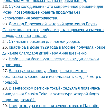
роль, чем может показаться на первый взгляд.
22.
Сухой холодильник - это современное решение для
кухни, позволяющее хранить продукты без
использования электричества.
23.
Дом под Барселоной, который архитектор Рауль
Санчес полностью преобразил, стал примером смелого
подхода к пространству.
24.
Стильная прихожая для легкой уборки.
25.
Квартира в доме 1929 года в Москве получила новое
дыхание благодаря дизайнеру Анне шевченко.
26.
Небольшая белая кухня всегда выглядит свежо и
просторно.
27.
Ваша кухня станет удобнее, если грамотно
организовать хранение и использовать каждый метр с
пользой.
28.
В венгерском регионе токай - хедьялья появилась
винодельня Sauska Tokaj, архитектура которой будто
парит над землёй.
29.
Цвет, текстура и пышная зелень: отель в Паттайе.