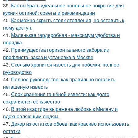
39.
Как выбрать идеальное напольное покрытие для
кухни-гостиной: советы и рекомендации
40.
Как можно скрыть стояк отопления, но оставить к
нему доступ.
41.
Маленькая гардеробная - максимум удобства и
порядка.
42.
Преимущества горизонтального забора из
профлиста: заказ и установка в Москве
43.
Сколько хранится известь для побелки: полное
руководство
44.
Полное руководство: как правильно погасить
негашеную известь
45.
Срок хранения гашёной извести: как долго
сохраняется её качество
46.
В этой квартире выражена любовь к Милану и
вдохновляющим людям.
47.
Декор из остатков обоев: как красиво использовать
остатки