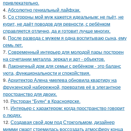
привлекательно.
4.
Абсолютно гениальный лайфхак.
5.
Со стороны мой муж кажется идеальным: не пьёт, не
курит, не даёт поводов для ревности, с ребёнком
справляется отлично, да и готовит лучше многих.
6.
После развода с мужем я одна воспитываю сына, ему
семь лет.
7.
Современный интерьер для молодой пары построен
на сочетании металла, зеркал и арт - объектов.
8.
Лаконичный дом для семьи с ребёнком - это баланс
уюта, функциональности и спокойствия.
9.
Архитектор Алена чмелева обновила квартиру на
фрунзенской набережной, превратив её в элегантное
пространство для двоих.
10.
Ресторан "Буян" в Красноярске.
11.
Интерьер с характером: когда пространство говорит
о людях.
12.
Создавая свой дом под Стокгольмом, дизайнер
мимми смарт стремилась воссоздать атмосферу конца