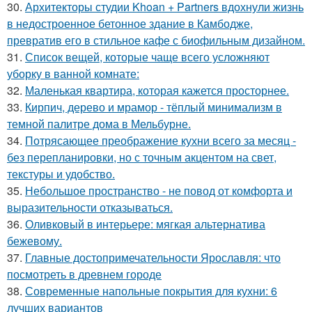
30.
Архитекторы студии Khoan + Partners вдохнули жизнь
в недостроенное бетонное здание в Камбодже,
превратив его в стильное кафе с биофильным дизайном.
31.
Список вещей, которые чаще всего усложняют
уборку в ванной комнате:
32.
Маленькая квартира, которая кажется просторнее.
33.
Кирпич, дерево и мрамор - тёплый минимализм в
темной палитре дома в Мельбурне.
34.
Потрясающее преображение кухни всего за месяц -
без перепланировки, но с точным акцентом на свет,
текстуры и удобство.
35.
Небольшое пространство - не повод от комфорта и
выразительности отказываться.
36.
Оливковый в интерьере: мягкая альтернатива
бежевому.
37.
Главные достопримечательности Ярославля: что
посмотреть в древнем городе
38.
Современные напольные покрытия для кухни: 6
лучших вариантов