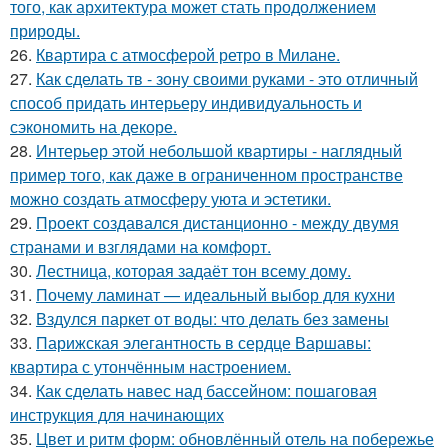
того, как архитектура может стать продолжением
природы.
26.
Квартира с атмосферой ретро в Милане.
27.
Как сделать тв - зону своими руками - это отличный
способ придать интерьеру индивидуальность и
сэкономить на декоре.
28.
Интерьер этой небольшой квартиры - наглядный
пример того, как даже в ограниченном пространстве
можно создать атмосферу уюта и эстетики.
29.
Проект создавался дистанционно - между двумя
странами и взглядами на комфорт.
30.
Лестница, которая задаёт тон всему дому.
31.
Почему ламинат — идеальный выбор для кухни
32.
Вздулся паркет от воды: что делать без замены
33.
Парижская элегантность в сердце Варшавы:
квартира с утончённым настроением.
34.
Как сделать навес над бассейном: пошаговая
инструкция для начинающих
35.
Цвет и ритм форм: обновлённый отель на побережье