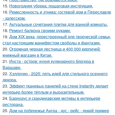
15.
Новогодняя уборка: пошаговая инструкция.
16.
Ремесленность и этника: гостевой дом в Переславле
- залесском.
17.
Актуальные сочетания плитки для ванной комнаты.
18.
Ремонт балкона своими руками.
19.
Дом XIX века, перестроенный для творческой семьи,
стал настоящим манифестом свободы и фантазии.
20.
Огромная черная лестница и 400 000 кирпичей:
книжный магазин в Китае.
21.
Инста - остров: кухня кулинарного блогера в
Варшаве.
22.
Хэллоуин - 2025: пять идей для стильного осеннего
декора.
23.
Эффект тканевых панелей на стене Instantly делает
интерьер более тёплым и выразительным.
24.
Барнхаус и скандинавские мотивы в интерьере
ресторана.
25.
Дом на побережье Ангра - дус - рейс - яркий пример