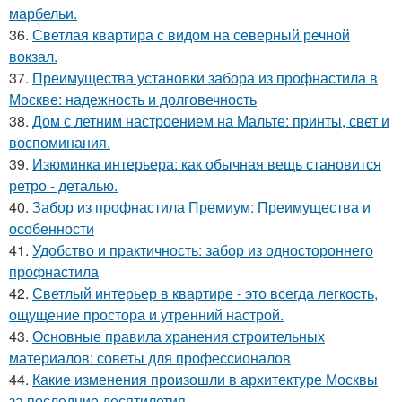
марбельи.
36.
Светлая квартира с видом на северный речной
вокзал.
37.
Преимущества установки забора из профнастила в
Москве: надежность и долговечность
38.
Дом с летним настроением на Мальте: принты, свет и
воспоминания.
39.
Изюминка интерьера: как обычная вещь становится
ретро - деталью.
40.
Забор из профнастила Премиум: Преимущества и
особенности
41.
Удобство и практичность: забор из одностороннего
профнастила
42.
Светлый интерьер в квартире - это всегда легкость,
ощущение простора и утренний настрой.
43.
Основные правила хранения строительных
материалов: советы для профессионалов
44.
Какие изменения произошли в архитектуре Москвы
за последние десятилетия