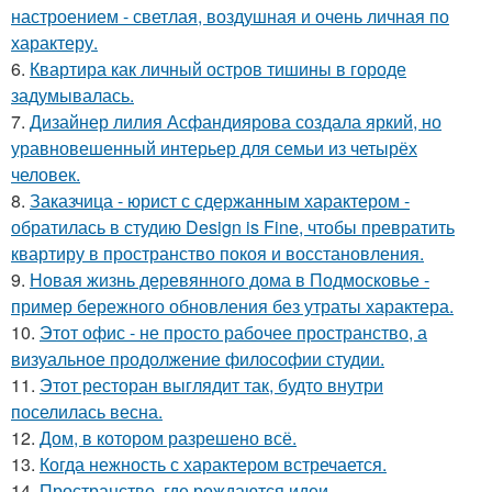
настроением - светлая, воздушная и очень личная по
характеру.
6.
Квартира как личный остров тишины в городе
задумывалась.
7.
Дизайнер лилия Асфандиярова создала яркий, но
уравновешенный интерьер для семьи из четырёх
человек.
8.
Заказчица - юрист с сдержанным характером -
обратилась в студию Design is Fine, чтобы превратить
квартиру в пространство покоя и восстановления.
9.
Новая жизнь деревянного дома в Подмосковье -
пример бережного обновления без утраты характера.
10.
Этот офис - не просто рабочее пространство, а
визуальное продолжение философии студии.
11.
Этот ресторан выглядит так, будто внутри
поселилась весна.
12.
Дом, в котором разрешено всё.
13.
Когда нежность с характером встречается.
14.
Пространство, где рождаются идеи.