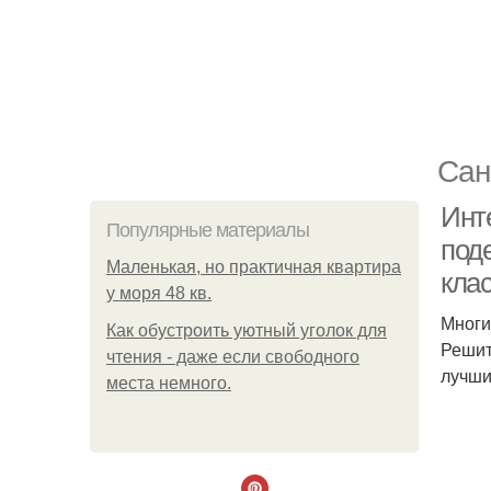
Сан
Инт
Популярные материалы
под
Маленькая, но практичная квартира
клас
у моря 48 кв.
Многи
Как обустроить уютный уголок для
Решит
чтения - даже если свободного
лучши
места немного.