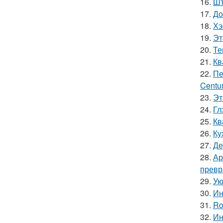
16.
Шт
17.
До
18.
Хэ
19.
Эт
20.
Те
21.
Кв
22.
Пе
Centur
23.
Эт
24.
Гл
25.
Кв
26.
Ку
27.
Де
28.
Ар
превр
29.
Ую
30.
Ин
31.
Ro
32.
Ин