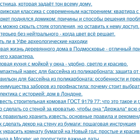
стница, которая задаёт тон всему дому.
рижская классика с современным настроением: квартира с 
ркет поднялся домиком: причины и способы решения проб
к можно скрыть стояк отопления, но оставить к нему доступ.
терьер без нейтрального - когда цвет всё решает.
ть ли в Уфе археологические находки
вая жизнь деревянного дома в Подмосковье - отличный при
 его характера.
ловая кухня с мойкой у окна - удобно, светло и красиво.
мпактный навес для бассейна из поликарбоната: защита от
вильон для бассейна из поликарбоната: особенности и пр
еимущества заборов из профнастила: почему стоит выбрат
лектика с историей: дом в Лондоне.
весть строительная комовая ГОСТ 9179 77: что это такое и 
о сделать со стеной за кроватью, чтобы она "Держала" всю 
к правильно хранить известь: основные правила и рекомен
к сделать декор на стену из бумаги: пошаговая инструкция
к украсить комнату бумагой на Новый год: простые и краси
нда в Москве: не пропустите важные даты