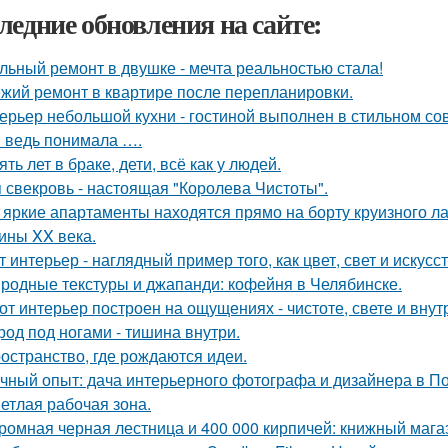
ледние обновления на сайте:
льный ремонт в двушке - мечта реальностью стала!
жий ремонт в квартире после перепланировки.
ерьер небольшой кухни - гостиной выполнен в стильном со
я ведь понимала ….
ять лет в браке, дети, всё как у людей.
 свекровь - настоящая "Королева Чистоты".
 яркие апартаменты находятся прямо на борту круизного ла
ины XX века.
т интерьер - наглядный пример того, как цвет, свет и иску
родные текстуры и джапанди: кофейня в Челябинске.
от интерьер построен на ощущениях - чистоте, свете и вну
род под ногами - тишина внутри.
остранство, где рождаются идеи.
чный опыт: дача интерьерного фотографа и дизайнера в П
етлая рабочая зона.
ромная черная лестница и 400 000 кирпичей: книжный магаз