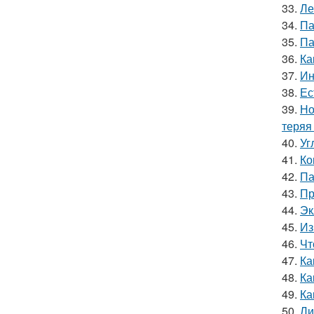
33.
Ле
34.
Па
35.
Па
36.
Ка
37.
Ин
38.
Ес
39.
Но
теряя
40.
Уг
41.
Ко
42.
Па
43.
Пр
44.
Эк
45.
Из
46.
Чт
47.
Ка
48.
Ка
49.
Ка
50.
Ли