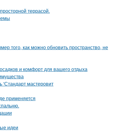
просторной террасой.
лемы
мер того, как можно обновить пространство, не
 осадков и комфорт для вашего отдыха
еимущества
ь 'Стандарт мастеровит
где применяется
спальню.
дации
вые идеи