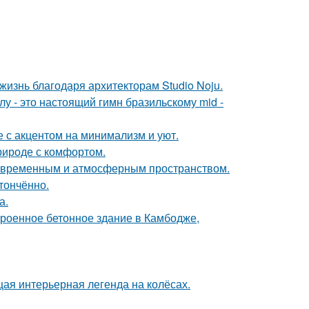
жизнь благодаря архитекторам Studio Noju.
у - это настоящий гимн бразильскому mid -
 с акцентом на минимализм и уют.
природе с комфортом.
современным и атмосферным пространством.
тончённо.
а.
троенное бетонное здание в Камбодже,
щая интерьерная легенда на колёсах.