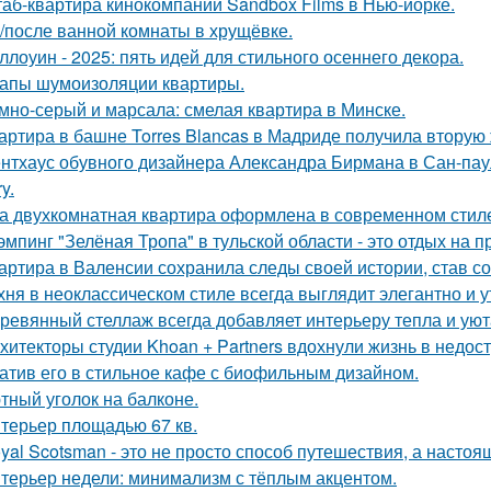
аб-квартира кинокомпании Sandbox Films в Нью-йорке.
/после ванной комнаты в хрущёвке.
ллоуин - 2025: пять идей для стильного осеннего декора.
апы шумоизоляции квартиры.
мно-серый и марсала: смелая квартира в Минске.
артира в башне Torres Blancas в Мадриде получила вторую 
нтхаус обувного дизайнера Александра Бирмана в Сан-паул
y.
а двухкомнатная квартира оформлена в современном стиле
эмпинг "Зелёная Тропа" в тульской области - это отдых на 
артира в Валенсии сохранила следы своей истории, став 
хня в неоклассическом стиле всегда выглядит элегантно и у
ревянный стеллаж всегда добавляет интерьеру тепла и уют
хитекторы студии Khoan + Partners вдохнули жизнь в недос
атив его в стильное кафе с биофильным дизайном.
тный уголок на балконе.
терьер площадью 67 кв.
yal Scotsman - это не просто способ путешествия, а настоя
терьер недели: минимализм с тёплым акцентом.