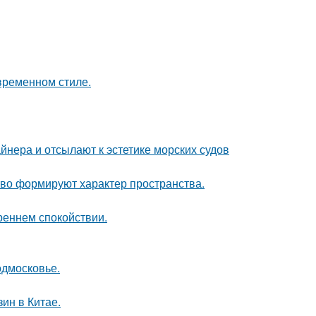
временном стиле.
йнера и отсылают к эстетике морских судов
сство формируют характер пространства.
треннем спокойствии.
одмосковье.
ин в Китае.