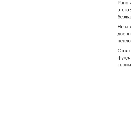
Рано 
этого
безжа
Незав
дверн
непло
Столк
фунда
своим