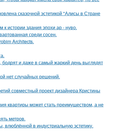
новлена сказочной эстетикой "Алисы в Стране
к истории здания эпохи ар - нуво.
швартованная среди сосен.
bim Architects.
а.
, бодрят и даже в самый жаркий день выглядят
рой нет случайных решений.
третий совместный проект дизайнера Кристины
рия квартиры может стать преимуществом, а не
ять метров.
ы, влюблённой в индустриальную эстетику.