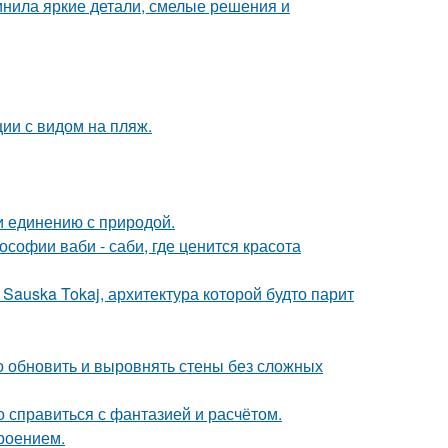
инила яркие детали, смелые решения и
ии с видом на пляж.
и единению с природой.
софии ваби - саби, где ценится красота
Sauska Tokaj, архитектура которой будто парит
о обновить и выровнять стены без сложных
о справиться с фантазией и расчётом.
роением.