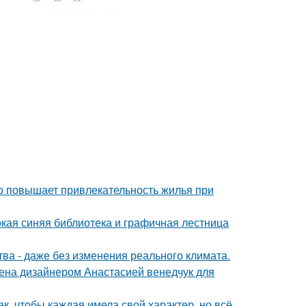
но повышает привлекательность жилья при
окая синяя библиотека и графичная лестница
а - даже без изменения реального климата.
ена дизайнером Анастасией венедчук для
к, чтобы каждая имела свой характер, но всё