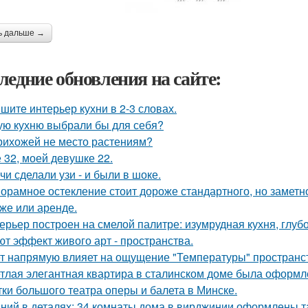
ь дальше →
ледние обновления на сайте:
шите интерьер кухни в 2-3 словах.
ую кухню выбрали бы для себя?
рихожей не место растениям?
 32, моей девушке 22.
чи сделали узи - и были в шоке.
орамное остекление стоит дороже стандартного, но замет
же или аренде.
ерьер построен на смелой палитре: изумрудная кухня, глуб
ют эффект живого арт - пространства.
т напрямую влияет на ощущение "Температуры" пространств
тлая элегантная квартира в сталинском доме была оформл
тки большого театра оперы и балета в Минске.
ний в деталях: 34 комнаты дома в вирджинии оформлены та