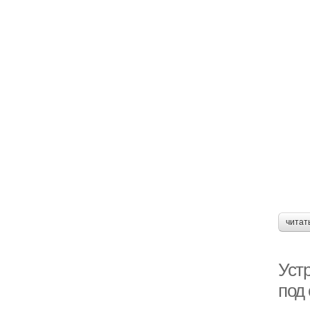
читат
Уст
под