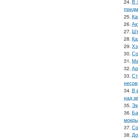
24.
В 
предм
25.
Ка
26.
Ак
27.
Шт
28.
Ка
29.
Хэ
30.
Со
31.
Ма
32.
Ар
33.
Ст
несов
34.
В 
над з
35.
Эк
36.
Ба
мокры
37.
Со
38.
До