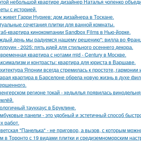
этой небольшой квартире дизайнер Наталья чопенко объед
еты с историей.
к живет Гарри Нуриев: дом дизайнера в Тоскане.
туальные сочетания плитки для ванной комнаты.
аб-квартира кинокомпании Sandbox Films в Нью-йорке.
ждый день мы радуемся нашему решению": вилла во Франц
ллоуин - 2025: пять идей для стильного осеннего декора.
временная квартира с нотами mid - Century в Москве.
ксимализм и контрасты: квартира для юриста в Варшаве.
хитектура Японии всегда стремилась к простоте, гармонии 
арая квартира в Барселоне обрела новую жизнь в духе фило
ершенного.
венгерском регионе токай - хедьялья появилась винодельня 
емлёй.
ологичный таунхаус в Бруклине.
мбуковые панели - это удобный и эстетичный способ быстр
х работ.
ветская "Панелька" - не приговор, а вызов, с которым можн
м в Торонто с 19 видами плитки и средиземноморским наст