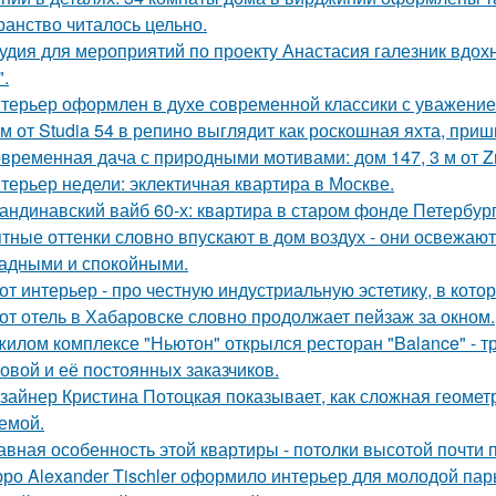
ранство читалось цельно.
удия для мероприятий по проекту Анастасия галезник вдох
".
терьер оформлен в духе современной классики с уважением 
м от Studia 54 в репино выглядит как роскошная яхта, при
временная дача с природными мотивами: дом 147, 3 м от Zro
терьер недели: эклектичная квартира в Москве.
андинавский вайб 60-х: квартира в старом фонде Петербург
тные оттенки словно впускают в дом воздух - они освежают
адными и спокойными.
от интерьер - про честную индустриальную эстетику, в кото
от отель в Хабаровске словно продолжает пейзаж за окном.
жилом комплексе "Ньютон" открылся ресторан "Balance" - 
овой и её постоянных заказчиков.
зайнер Кристина Потоцкая показывает, как сложная геомет
емой.
авная особенность этой квартиры - потолки высотой почти п
ро Alexander Tischler оформило интерьер для молодой пар