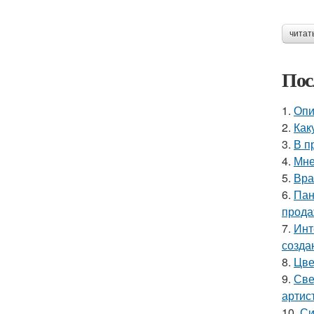
читат
Пос
1.
Опи
2.
Как
3.
В п
4.
Мне
5.
Вра
6.
Пан
прода
7.
Инт
созда
8.
Цве
9.
Све
артис
10.
Си