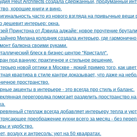
удия Heut Architects создала сдержанный, продуманный ин
ство, хорошие книги и вино.
игинальность часто из нового взгляда на привычные вещи 
о дешевит интерьер: окна.
зей Принстона от Дэвида аджайе: новое прочтение брутали
зайнер Милана колодник создала интерьер, где гармонично 
монт балкона своими руками.
таллический блеск в бизнес-центре "Кристалл".
ран под ванную: практичное и стильное решение.
терьер новой оптики в Москве - яркий пример того, как цв
тная квартира в стиле кантри доказывает, что даже на не
ничное пространство.
рные акценты в интерьере - это всегда про стиль и баланс.
еклянная перегородка помогает разделить пространство на
ха.
ревянный стеллаж всегда добавляет интерьеру тепла и уют
трясающее преображение кухни всего за месяц - без перепл
уры и удобство.
ет, воздух и антресоль: уют на 50 квадратах.