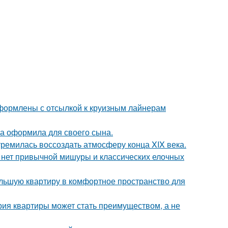
формлены с отсылкой к круизным лайнерам
а оформила для своего сына.
ремилась воссоздать атмосферу конца XIX века.
е нет привычной мишуры и классических елочных
ольшую квартиру в комфортное пространство для
рия квартиры может стать преимуществом, а не