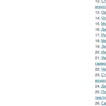
12.
Ст
искус
13.
Ор
14.
Чт
15.
Му
16.
Ди
17.
Ре
18.
Ме
19.
Эк
20.
Ин
21.
Ую
гармо
22.
Че
23.
Ст
возду
24.
Де
25.
По
текст
26.
Св