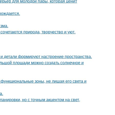
терьер для молодой пары, которая ценит
рождается.
зма.
сочетаются природа, творчество и уют.
ет и детали формируют настроение пространства.
большой площади можно создать солнечное и
 функциональные зоны, не лишая его света и
а.
анировки, но с точным акцентом на свет,