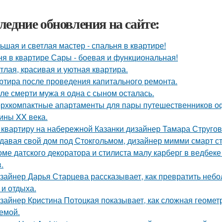
ледние обновления на сайте:
ьшая и светлая мастер - спальня в квартире!
ня в квартире Сары - боевая и функциональная!
тлая, красивая и уютная квартира.
ртира после проведения капитального ремонта.
ле смерти мужа я одна с сыном осталась.
рхкомпактные апартаменты для пары путешественников о
ины XX века.
 квартиру на набережной Казанки дизайнер Тамара Стругов
давая свой дом под Стокгольмом, дизайнер мимми смарт ст
оме датского декоратора и стилиста малу карберг в ведбек
.
зайнер Дарья Старцева рассказывает, как превратить неб
 и отдыха.
зайнер Кристина Потоцкая показывает, как сложная геомет
емой.