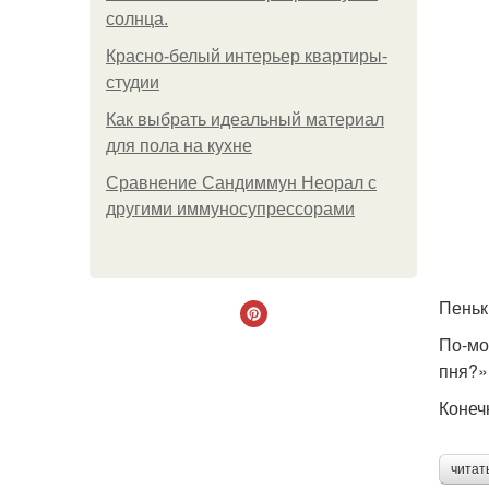
солнца.
Красно-белый интерьер квартиры-
студии
Как выбрать идеальный материал
для пола на кухне
Сравнение Сандиммун Неорал с
другими иммуносупрессорами
Пеньк
По-мо
пня?»
Конеч
читат