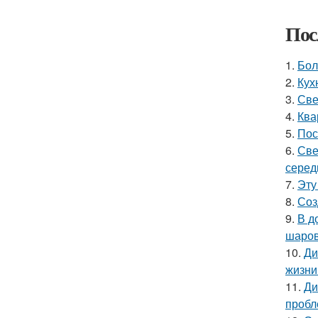
Пос
1.
Бол
2.
Кух
3.
Све
4.
Ква
5.
Пос
6.
Све
серед
7.
Эту
8.
Соз
9.
В д
шаров
10.
Ди
жизни
11.
Ди
пробл