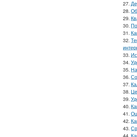
27.
Де
28.
Об
29.
Кв
30.
По
31.
Ка
32.
Те
интер
33.
Ис
34.
Уд
35.
На
36.
Со
37.
Ка
38.
Це
39.
Уд
40.
Ка
41.
Оц
42.
Ка
43.
Ср
44.
Ка