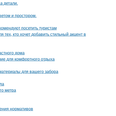
а детали.
ветом и простором.
комендуют посетить туристам
 тех, кто хочет добавить стильный акцент в
астного дома
ние для комфортного отдыха
 материалы для вашего забора
ла
го метра
дения нормативов