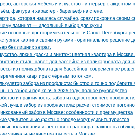
рево, авторская мебель и искусство - интерьер с акцентом н
ъём, фактура и характер - барельеф на стене.
артира, которая нашлась случайно, сразу покорила своим с
чему ламинат — идеальный выбор для кухни
кие основные достопримечательности Санкт-Петербурга ре
кстурная картина своими руками - оригинальное решение для
ьер без лишних затрат.
кусство, яркие краски и винтаж: цветная квартира в Москве.
обство и стиль: навес для бассейна из поликарбоната для ч
весы из поликарбоната для бассейнов: современное реше
временная квартира с чёрным потолком.
лькулятор забора из профлиста: быстро и точно подберите
ны на заборы под ключ в 2025 году: полное руководство
обство и практичность: забор из одностороннего профнасти
кой лучше забор из профнастила: расчет стоимости погонно
инкованный забор в Москве: особенности и преимущества
кие удивительные факты о городе могут удивить туристов
ок использования известкового раствора: важность соблю
кие уникальные кинотеатры есть в Москве