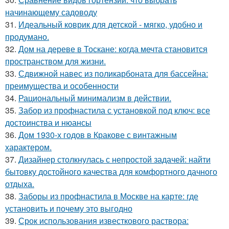
начинающему садоводу
31.
Идеальный коврик для детской - мягко, удобно и
продумано.
32.
Дом на дереве в Тоскане: когда мечта становится
пространством для жизни.
33.
Сдвижной навес из поликарбоната для бассейна:
преимущества и особенности
34.
Рациональный минимализм в действии.
35.
Забор из профнастила с установкой под ключ: все
достоинства и нюансы
36.
Дом 1930-х годов в Кракове с винтажным
характером.
37.
Дизайнер столкнулась с непростой задачей: найти
бытовку достойного качества для комфортного дачного
отдыха.
38.
Заборы из профнастила в Москве на карте: где
установить и почему это выгодно
39.
Срок использования известкового раствора: