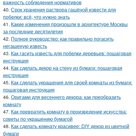
важность соблюдения нормативов
40.
Срок хранения раствора гашёной извести для
побелки: всё, что нужно знать
41.
Какие изменения произошли в архитектуре Москвы
за последние десятилетия
42.
Полное руководство: как правильно погасить
негашеную известь
43.
Как гасить известь для побелки деревьев: пошаговая
инструкция
44.
Как сделать декор на стену из бумаги: пошаговая
инструкция
45.
Как сделать украшения для своей комнаты из бумаги:
пошаговая инструкция
46.
Оригами для весеннего декора: как преобразить
комнату
47.
Как превратить комнату в произведение искусства:
советы по украшению бумагой
48.
Как сделать комнату красивее: DIY декор из цветной
бумаги