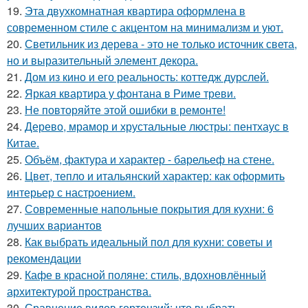
19.
Эта двухкомнатная квартира оформлена в
современном стиле с акцентом на минимализм и уют.
20.
Светильник из дерева - это не только источник света,
но и выразительный элемент декора.
21.
Дом из кино и его реальность: коттедж дурслей.
22.
Яркая квартира у фонтана в Риме треви.
23.
Не повторяйте этой ошибки в ремонте!
24.
Дерево, мрамор и хрустальные люстры: пентхаус в
Китае.
25.
Объём, фактура и характер - барельеф на стене.
26.
Цвет, тепло и итальянский характер: как оформить
интерьер с настроением.
27.
Современные напольные покрытия для кухни: 6
лучших вариантов
28.
Как выбрать идеальный пол для кухни: советы и
рекомендации
29.
Кафе в красной поляне: стиль, вдохновлённый
архитектурой пространства.
30.
Сравнение видов гортензий: что выбрать