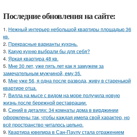
Последние обновления на сайте:
1.
Нежный интерьер небольшой квартиры площадью 36
кв.
2.
Прекрасные варианты кухонь.
3.
Какую кухню выбрали бы для себя?
4.
Яркая квартира 48 кв.
5.
Мне 30 лет, уже пять лет как я замужем за
замечательным мужчиной, ему 35.
6.
Мне уже 56, я одна после развода, живу в старенькой
квартире отца.
7.
Вилла на мысе с видом на море получила новую
жизнь после бережной реставрации.
8.
Синий в деталях: 34 комнаты дома в вирджинии
оформлены так, чтобы каждая имела свой характер, но
всё пространство читалось цельно.
9.
Квартира ювелира в Сан-Паулу стала отражением