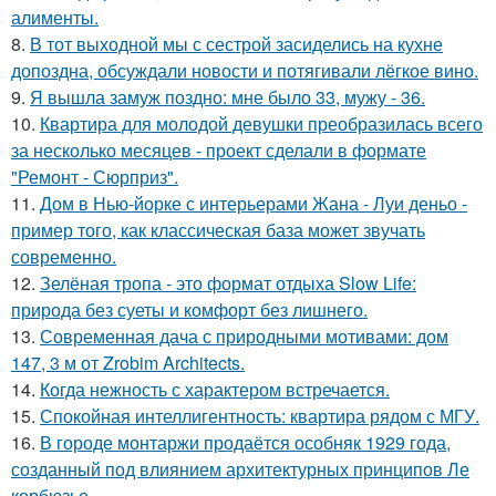
алименты.
8.
В тот выходной мы с сестрой засиделись на кухне
допоздна, обсуждали новости и потягивали лёгкое вино.
9.
Я вышла замуж поздно: мне было 33, мужу - 36.
10.
Квартира для молодой девушки преобразилась всего
за несколько месяцев - проект сделали в формате
"Ремонт - Сюрприз".
11.
Дом в Нью-йорке с интерьерами Жана - Луи деньо -
пример того, как классическая база может звучать
современно.
12.
Зелёная тропа - это формат отдыха Slow Life:
природа без суеты и комфорт без лишнего.
13.
Современная дача с природными мотивами: дом
147, 3 м от Zrobim Architects.
14.
Когда нежность с характером встречается.
15.
Спокойная интеллигентность: квартира рядом с МГУ.
16.
В городе монтаржи продаётся особняк 1929 года,
созданный под влиянием архитектурных принципов Ле
корбюзье.