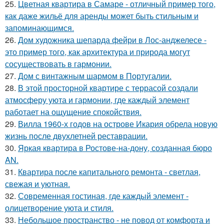
25.
Цветная квартира в Самаре - отличный пример того,
как даже жильё для аренды может быть стильным и
запоминающимся.
26.
Дом художника шепарда фейри в Лос-анджелесе -
это пример того, как архитектура и природа могут
сосуществовать в гармонии.
27.
Дом с винтажным шармом в Португалии.
28.
В этой просторной квартире с террасой создали
атмосферу уюта и гармонии, где каждый элемент
работает на ощущение спокойствия.
29.
Вилла 1960-х годов на острове Икария обрела новую
жизнь после двухлетней реставрации.
30.
Яркая квартира в Ростове-на-дону, созданная бюро
AN.
31.
Квартира после капитального ремонта - светлая,
свежая и уютная.
32.
Современная гостиная, где каждый элемент -
олицетворение уюта и стиля.
33.
Небольшое пространство - не повод от комфорта и