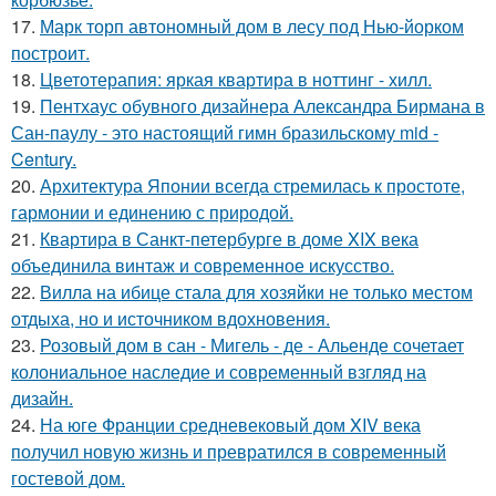
17.
Марк торп автономный дом в лесу под Нью-йорком
построит.
18.
Цветотерапия: яркая квартира в ноттинг - хилл.
19.
Пентхаус обувного дизайнера Александра Бирмана в
Сан-паулу - это настоящий гимн бразильскому mid -
Century.
20.
Архитектура Японии всегда стремилась к простоте,
гармонии и единению с природой.
21.
Квартира в Санкт-петербурге в доме XIX века
объединила винтаж и современное искусство.
22.
Вилла на ибице стала для хозяйки не только местом
отдыха, но и источником вдохновения.
23.
Розовый дом в сан - Мигель - де - Альенде сочетает
колониальное наследие и современный взгляд на
дизайн.
24.
На юге Франции средневековый дом XIV века
получил новую жизнь и превратился в современный
гостевой дом.