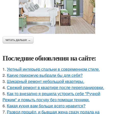
читать дальше →
Последние обновления на сайте:
1.
Уютный интерьер спальни в современном стиле.
2.
Какую прихожую выбрали бы для себя?
3.
Шикарный ремонт небольшой квартиры.
4.
Свежий ремонт в квартире после перепланировки.
5.
Как-то внезапно я решила устроить себе "Ручной
Режим" и помыть посуду без помощи техники.
6.
Какая кухня вам больше всего нравится?
7.
Развод прошёл, и бывшая жена сразу подала на