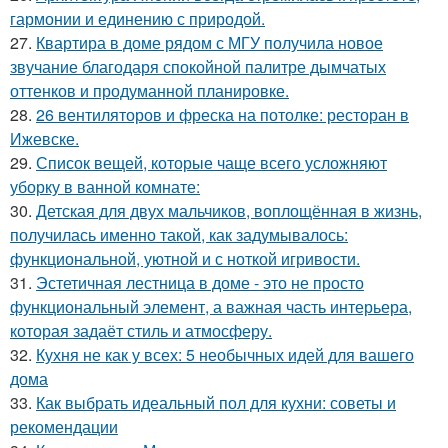
гармонии и единению с природой.
27.
Квартира в доме рядом с МГУ получила новое
звучание благодаря спокойной палитре дымчатых
оттенков и продуманной планировке.
28.
26 вентиляторов и фреска на потолке: ресторан в
Ижевске.
29.
Список вещей, которые чаще всего усложняют
уборку в ванной комнате:
30.
Детская для двух мальчиков, воплощённая в жизнь,
получилась именно такой, как задумывалось:
функциональной, уютной и с ноткой игривости.
31.
Эстетичная лестница в доме - это не просто
функциональный элемент, а важная часть интерьера,
которая задаёт стиль и атмосферу.
32.
Кухня не как у всех: 5 необычных идей для вашего
дома
33.
Как выбрать идеальный пол для кухни: советы и
рекомендации