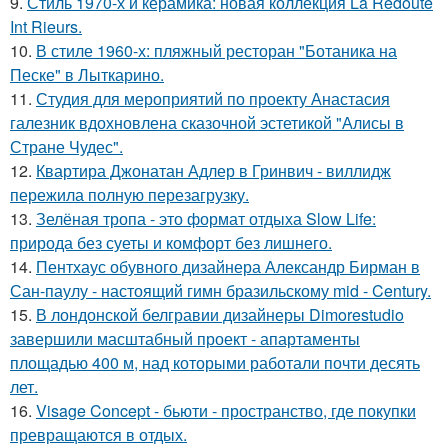
9.
Стиль 1970-х и керамика: новая коллекция La Redoute
Int Rieurs.
10.
В стиле 1960-х: пляжный ресторан "Ботаника на
Песке" в Лыткарино.
11.
Студия для мероприятий по проекту Анастасия
галезник вдохновлена сказочной эстетикой "Алисы в
Стране Чудес".
12.
Квартира Джонатан Адлер в Гринвич - виллидж
пережила полную перезагрузку.
13.
Зелёная тропа - это формат отдыха Slow Life:
природа без суеты и комфорт без лишнего.
14.
Пентхаус обувного дизайнера Александр Бирман в
Сан-паулу - настоящий гимн бразильскому mid - Century.
15.
В лондонской белгравии дизайнеры Dimorestudio
завершили масштабный проект - апартаменты
площадью 400 м, над которыми работали почти десять
лет.
16.
Visage Concept - бьюти - пространство, где покупки
превращаются в отдых.