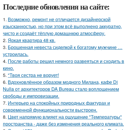
Последние обновления на сайте:
1.
Возможно, ремонт не отличается дизайнерской
изысканностью, но при этом всё выполнено аккуратно,
чисто и создаёт тёплую домашнюю атмосферу.
2.
Яркая квартира 48 кв.
3.
Брошенная невеста сиделкой к богатому мужчине …
устроилась.
4.
После работы решил немного развеяться и сходить в
кино.
5.
"Твоя сестра не ворует!
6.
Вдохновлённое образом модного Милана, кафе Di
Nulla от архитекторов DA Bureau стало воплощением
свободы и импровизации.
7.
Интерьер на спокойных природных фактурах и
современной функциональности выстроен.
8.
Цвет напрямую влияет на ощущение "Температуры"
пространства - даже без изменения реального климата.