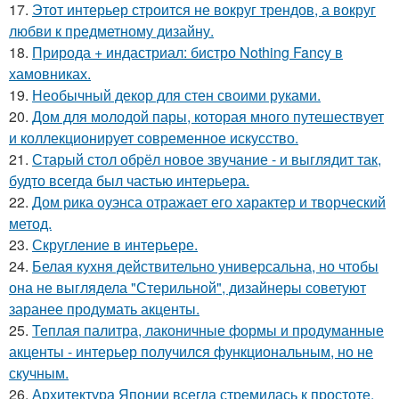
17.
Этот интерьер строится не вокруг трендов, а вокруг
любви к предметному дизайну.
18.
Природа + индастриал: бистро Nothing Fancy в
хамовниках.
19.
Необычный декор для стен своими руками.
20.
Дом для молодой пары, которая много путешествует
и коллекционирует современное искусство.
21.
Старый стол обрёл новое звучание - и выглядит так,
будто всегда был частью интерьера.
22.
Дом рика оуэнса отражает его характер и творческий
метод.
23.
Скругление в интерьере.
24.
Белая кухня действительно универсальна, но чтобы
она не выглядела "Стерильной", дизайнеры советуют
заранее продумать акценты.
25.
Теплая палитра, лаконичные формы и продуманные
акценты - интерьер получился функциональным, но не
скучным.
26.
Архитектура Японии всегда стремилась к простоте,