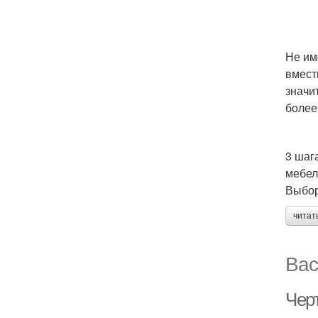
Не им
вмест
значи
более
3 шаг
мебел
Выбор
читат
Вас
Чер