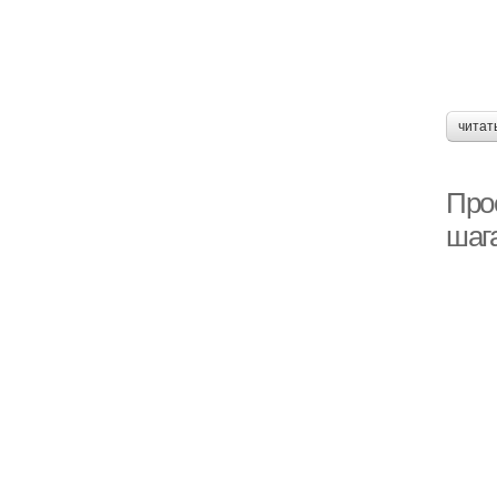
читат
Прое
шаг