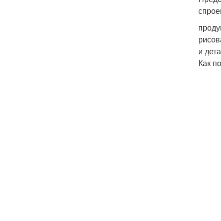
спрое
проду
рисов
и дет
Как п