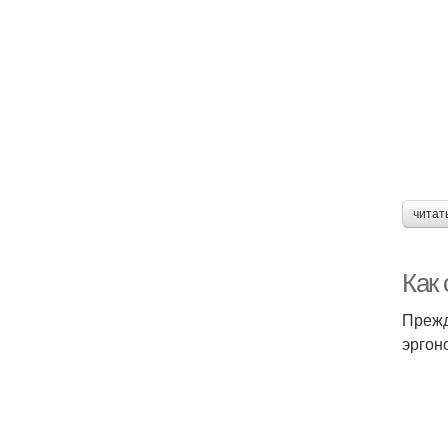
читат
Как
Прежд
эргон