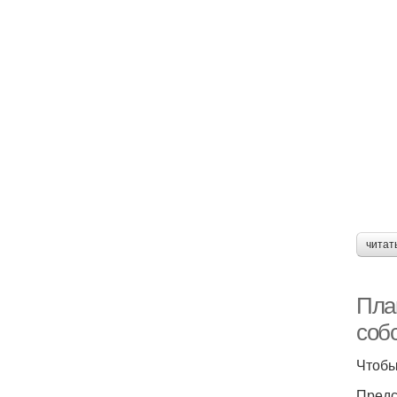
читат
Пла
соб
Чтобы
Предс