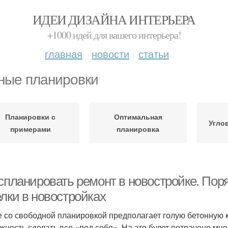
ИДЕИ ДИЗАЙНА ИНТЕРЬЕРА
+1000 идей для вашего интерьера!
главная
новости
статьи
ные планировки
Планировки с
Оптимальная
Угло
примерами
планировка
 спланировать ремонт в новостройке. Пор
елки в новостройках
 со свободной планировкой предполагает голую бетонную к
жность сделать все «под себя». На это будет потрачено мно