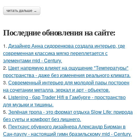
читать дальше →
Последние обновления на сайте:
1.
Дизайнер Анна сидоренкова создала интерьер, где
современная классика мягко переплетается с
элементами mid - Century.
2.
Цвет напрямую влияет на ощущение "Температуры"
пространства - даже без изменения реального климата.
3.
Современный интерьер для молодой пары построен
на сочетании металла, зеркал и арт - объектов.
4.
Listening - бар Trader Hifi в Гамбурге - пространство
для музыки и тишины.
5.
Зелёная тропа - это формат отдыха Slow Life: природа
без суеты и комфорт без лишнего.
6.
Пентхаус обувного дизайнера Александр Бирман в
Сан-паулу - настоящий гимн бразильскому mid - Century.