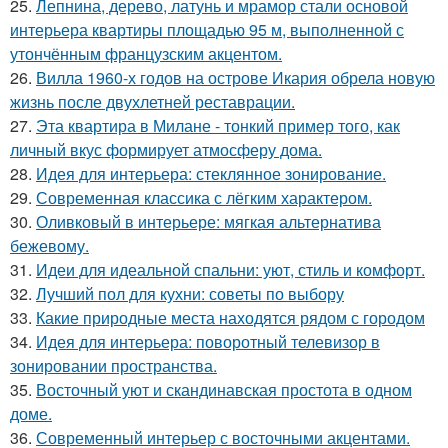
25.
Лепнина, дерево, латунь и мрамор стали основой
интерьера квартиры площадью 95 м, выполненной с
утончённым французским акцентом.
26.
Вилла 1960-х годов на острове Икария обрела новую
жизнь после двухлетней реставрации.
27.
Эта квартира в Милане - тонкий пример того, как
личный вкус формирует атмосферу дома.
28.
Идея для интерьера: стеклянное зонирование.
29.
Современная классика с лёгким характером.
30.
Оливковый в интерьере: мягкая альтернатива
бежевому.
31.
Идеи для идеальной спальни: уют, стиль и комфорт.
32.
Лучший пол для кухни: советы по выбору
33.
Какие природные места находятся рядом с городом
34.
Идея для интерьера: поворотный телевизор в
зонировании пространства.
35.
Восточный уют и скандинавская простота в одном
доме.
36.
Современный интерьер с восточными акцентами.