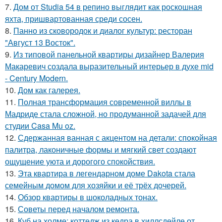
7.
Дом от Studia 54 в репино выглядит как роскошная
яхта, пришвартованная среди сосен.
8.
Панно из сковородок и диалог культур: ресторан
"Август 13 Восток".
9.
Из типовой панельной квартиры дизайнер Валерия
Макаревич создала выразительный интерьер в духе mid
- Century Modern.
10.
Дом как галерея.
11.
Полная трансформация современной виллы в
Мадриде стала сложной, но продуманной задачей для
студии Casa Mu oz.
12.
Сдержанная ванная с акцентом на детали: спокойная
палитра, лаконичные формы и мягкий свет создают
ощущение уюта и дорогого спокойствия.
13.
Эта квартира в легендарном доме Dakota стала
семейным домом для хозяйки и её трёх дочерей.
14.
Обзор квартиры в шоколадных тонах.
15.
Советы перед началом ремонта.
16.
Куб на холме: коттедж из кедра в хиллсдейле от