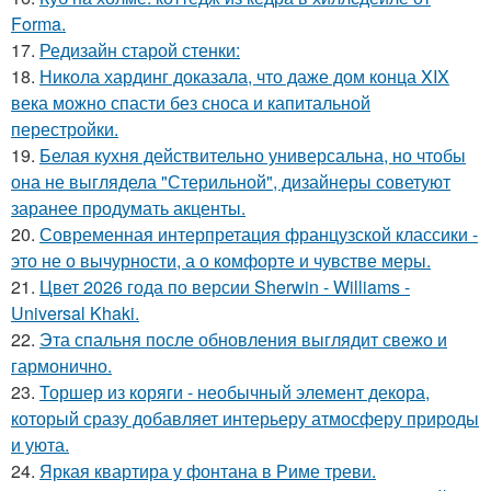
Forma.
17.
Редизайн старой стенки:
18.
Никола хардинг доказала, что даже дом конца XIX
века можно спасти без сноса и капитальной
перестройки.
19.
Белая кухня действительно универсальна, но чтобы
она не выглядела "Стерильной", дизайнеры советуют
заранее продумать акценты.
20.
Современная интерпретация французской классики -
это не о вычурности, а о комфорте и чувстве меры.
21.
Цвет 2026 года по версии Sherwin - Williams -
Universal Khaki.
22.
Эта спальня после обновления выглядит свежо и
гармонично.
23.
Торшер из коряги - необычный элемент декора,
который сразу добавляет интерьеру атмосферу природы
и уюта.
24.
Яркая квартира у фонтана в Риме треви.