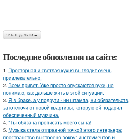
читать дальше →
Последние обновления на сайте:
1.
Просторная и светлая кухня выглядит очень
привлекательно.
2.
Всем привет. Уже просто опускаются руки, не
понимаю, как дальше жить в этой ситуации.
3.
Я в браке, а у подруги - ни штампа, ни обязательств,
зато ключи от новой квартиры, которую ей подарил
обеспеченный мужчина.
4.
"Ты обязана прописать моего сына!
5.
Музыка стала отправной точкой этого интерьера:
пространство выстроено вокруг инструментов и