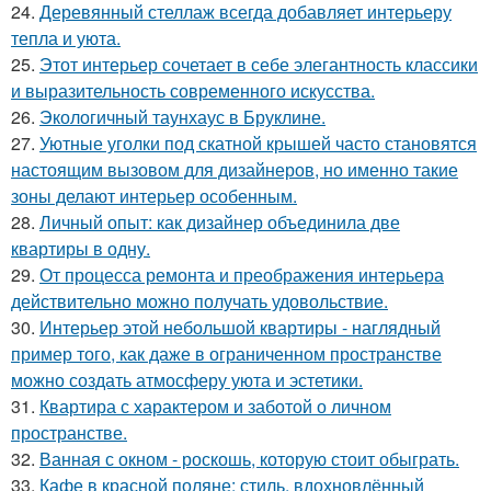
24.
Деревянный стеллаж всегда добавляет интерьеру
тепла и уюта.
25.
Этот интерьер сочетает в себе элегантность классики
и выразительность современного искусства.
26.
Экологичный таунхаус в Бруклине.
27.
Уютные уголки под скатной крышей часто становятся
настоящим вызовом для дизайнеров, но именно такие
зоны делают интерьер особенным.
28.
Личный опыт: как дизайнер объединила две
квартиры в одну.
29.
От процесса ремонта и преображения интерьера
действительно можно получать удовольствие.
30.
Интерьер этой небольшой квартиры - наглядный
пример того, как даже в ограниченном пространстве
можно создать атмосферу уюта и эстетики.
31.
Квартира с характером и заботой о личном
пространстве.
32.
Ванная с окном - роскошь, которую стоит обыграть.
33.
Кафе в красной поляне: стиль, вдохновлённый