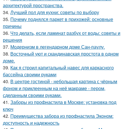
архитектурой пространства.
34.
Лучший пол для кухни: советы по выбору
35.
Почему поднялся паркет в прихожей: основные
причины
36.
Что делать, если ламинат разбух от воды: советы и
решения
37.
Модернизм в легендарном доме Сан-паулу.
38.
Восточный уют и скандинавская простота в одном
доме.
39.
Как я строил капитальный навес для каркасного
бассейна своими руками
40.
В центре гостиной - небольшая картина с чёрным
фоном и приклеенным на неё макраме - пером,
сделанным своими руками.
41.
Заборы из профнастила в Москве: установка под
ключ
42.
Преимущества забора из профнастила Эконом:
доступность и надежность