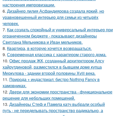
настроения импровизации.
6.
Дизайнер лилия Асфандиярова создала яркий, но
уравновешенный интерьер для семьи из четырёх
человек.
7.
Как создать спокойный и универсальный интерьер при
ограниченном бюджете - показывают дизайнеры
Светлана Мельникова и Иван мельников.
8.
Квартира, в которую хочется возвращаться.
9.
Современная классика с характером старого дома.
10.
Офис продаж ЖК, созданный архитектором Алсу
хайрутдиновой, разместился в бывшем доме купца
Меркулова - здании второй половины Xviii века.
11.
Природа + индастриал: бистро Nothing Fancy в
хамовниках.
12.
Двери для экономии пространства - функциональное
решение для небольших помещений.
13.
Дизайнеры Стеф и Памела катч выбрали особый
путь - не переделывать пространство радикально, а