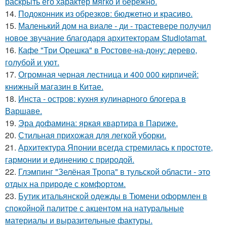
раскрыть его характер мягко и бережно.
14.
Подоконник из обрезков: бюджетно и красиво.
15.
Маленький дом на виале - ди - трастевере получил
новое звучание благодаря архитекторам Studiotamat.
16.
Кафе "Три Орешка" в Ростове-на-дону: дерево,
голубой и уют.
17.
Огромная черная лестница и 400 000 кирпичей:
книжный магазин в Китае.
18.
Инста - остров: кухня кулинарного блогера в
Варшаве.
19.
Эра дофамина: яркая квартира в Париже.
20.
Стильная прихожая для легкой уборки.
21.
Архитектура Японии всегда стремилась к простоте,
гармонии и единению с природой.
22.
Глэмпинг "Зелёная Тропа" в тульской области - это
отдых на природе с комфортом.
23.
Бутик итальянской одежды в Тюмени оформлен в
спокойной палитре с акцентом на натуральные
материалы и выразительные фактуры.