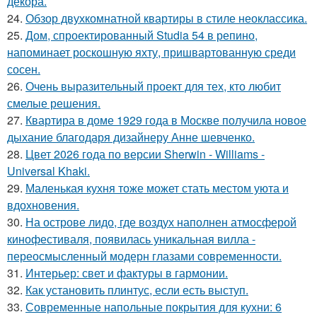
декора.
24.
Обзор двухкомнатной квартиры в стиле неоклассика.
25.
Дом, спроектированный Studia 54 в репино,
напоминает роскошную яхту, пришвартованную среди
сосен.
26.
Очень выразительный проект для тех, кто любит
смелые решения.
27.
Квартира в доме 1929 года в Москве получила новое
дыхание благодаря дизайнеру Анне шевченко.
28.
Цвет 2026 года по версии Sherwin - Williams -
Universal Khaki.
29.
Маленькая кухня тоже может стать местом уюта и
вдохновения.
30.
На острове лидо, где воздух наполнен атмосферой
кинофестиваля, появилась уникальная вилла -
переосмысленный модерн глазами современности.
31.
Интерьер: свет и фактуры в гармонии.
32.
Как установить плинтус, если есть выступ.
33.
Современные напольные покрытия для кухни: 6