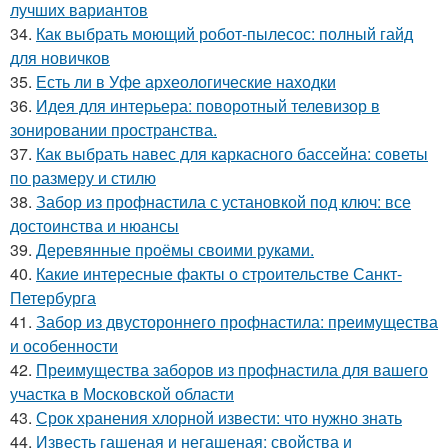
лучших вариантов
34.
Как выбрать моющий робот-пылесос: полный гайд
для новичков
35.
Есть ли в Уфе археологические находки
36.
Идея для интерьера: поворотный телевизор в
зонировании пространства.
37.
Как выбрать навес для каркасного бассейна: советы
по размеру и стилю
38.
Забор из профнастила с установкой под ключ: все
достоинства и нюансы
39.
Деревянные проёмы своими руками.
40.
Какие интересные факты о строительстве Санкт-
Петербурга
41.
Забор из двустороннего профнастила: преимущества
и особенности
42.
Преимущества заборов из профнастила для вашего
участка в Московской области
43.
Срок хранения хлорной извести: что нужно знать
44.
Известь гашеная и негашеная: свойства и