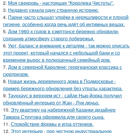
2.
Моя свекровь - настоящая "Королева Чистоты".
3.
Недавно узнала одну странную историю.
4.
Парни часто слышат упрёки в неряшливости и плохой
гигиене, особенно когда речь идёт об интимных вещах.
5.
Дом 1960-х годов в хэмптонсе бережно обновили,
сохранив атмосферу старого побережья.
6.
Уют, баланс и внимание к деталям - так можно описать
этот проект, который начался с небольшой бани и со
временем вырос в полноценный семейный дом.
7.
Дом в северной Каролине: георгианская классика с
сюрпризом.
8.
Новая жизнь деревянного дома в Подмосковье -
пример бережного обновления без утраты характера.
9.
Таунхаус в верхнем ист - сайде Нью-йорка получил
обновлённый интерьер от Жан - Луи деньо.
10.
Эту квартиру на набережной Казанки дизайнер
Тамара Стругова оформила для своего сына.
11.
Спокойствие формы и игра оттенков.
12.
Этот интерьер - про честную индустриальную