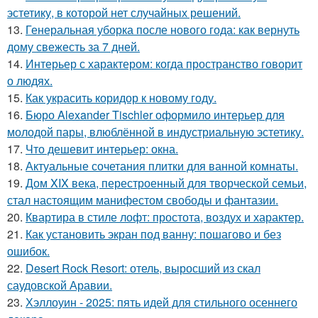
эстетику, в которой нет случайных решений.
13.
Генеральная уборка после нового года: как вернуть
дому свежесть за 7 дней.
14.
Интерьер с характером: когда пространство говорит
о людях.
15.
Как украсить коридор к новому году.
16.
Бюро Alexander Tischler оформило интерьер для
молодой пары, влюблённой в индустриальную эстетику.
17.
Что дешевит интерьер: окна.
18.
Актуальные сочетания плитки для ванной комнаты.
19.
Дом XIX века, перестроенный для творческой семьи,
стал настоящим манифестом свободы и фантазии.
20.
Квартира в стиле лофт: простота, воздух и характер.
21.
Как установить экран под ванну: пошагово и без
ошибок.
22.
Desert Rock Resort: отель, выросший из скал
саудовской Аравии.
23.
Хэллоуин - 2025: пять идей для стильного осеннего