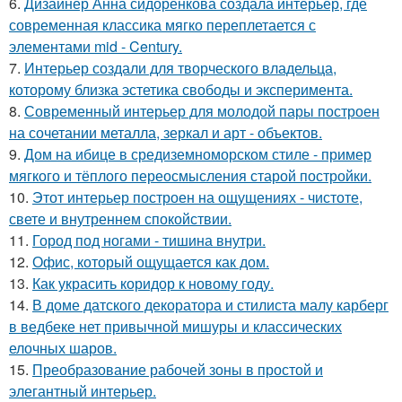
6.
Дизайнер Анна сидоренкова создала интерьер, где
современная классика мягко переплетается с
элементами mid - Century.
7.
Интерьер создали для творческого владельца,
которому близка эстетика свободы и эксперимента.
8.
Современный интерьер для молодой пары построен
на сочетании металла, зеркал и арт - объектов.
9.
Дом на ибице в средиземноморском стиле - пример
мягкого и тёплого переосмысления старой постройки.
10.
Этот интерьер построен на ощущениях - чистоте,
свете и внутреннем спокойствии.
11.
Город под ногами - тишина внутри.
12.
Офис, который ощущается как дом.
13.
Как украсить коридор к новому году.
14.
В доме датского декоратора и стилиста малу карберг
в ведбеке нет привычной мишуры и классических
елочных шаров.
15.
Преобразование рабочей зоны в простой и
элегантный интерьер.