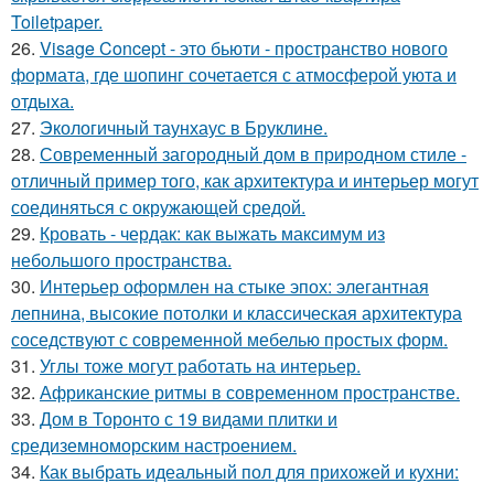
Toiletpaper.
26.
Visage Concept - это бьюти - пространство нового
формата, где шопинг сочетается с атмосферой уюта и
отдыха.
27.
Экологичный таунхаус в Бруклине.
28.
Современный загородный дом в природном стиле -
отличный пример того, как архитектура и интерьер могут
соединяться с окружающей средой.
29.
Кровать - чердак: как выжать максимум из
небольшого пространства.
30.
Интерьер оформлен на стыке эпох: элегантная
лепнина, высокие потолки и классическая архитектура
соседствуют с современной мебелью простых форм.
31.
Углы тоже могут работать на интерьер.
32.
Африканские ритмы в современном пространстве.
33.
Дом в Торонто с 19 видами плитки и
средиземноморским настроением.
34.
Как выбрать идеальный пол для прихожей и кухни: