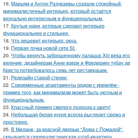
16.
Марьям и Антон Разуваевы создали спокойный,
минималистичный интерьер, который остаётся
визуально интересным и функциональным.
17.
Крутые идеи, которые сделают интерьер
функциональнее и стильнее.
18.
Что дешевит интерьер: окна.
19.
Первая точка новой сети St.
20.
Чтобы вернуть заброшенному палаццо Xiii века его
величие, дизайнерам Анне ковре и Фредерику тубау де
Кристо потребовалось семь лет реставрации.
21.
Редизайн старой стенки:
22.
Современные апартаменты рядом с кремлём -
пример того, как минимализм может быть уютным и
функциональным.
23.
Классный пример смелого подхода к цвету!
24.
Небольшая белая кухня всегда выглядит свежо и
просторно.
25.
В Милане, за красной дверью "Дома с Помадой",
скрывается сюрреалистическая штаб-квартира