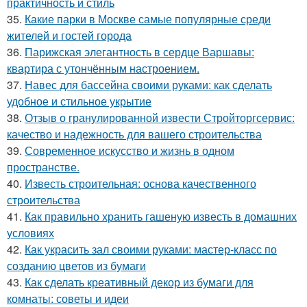
практичность и стиль
35.
Какие парки в Москве самые популярные среди
жителей и гостей города
36.
Парижская элегантность в сердце Варшавы:
квартира с утончённым настроением.
37.
Навес для бассейна своими руками: как сделать
удобное и стильное укрытие
38.
Отзыв о гранулированной извести Стройторгсервис:
качество и надежность для вашего строительства
39.
Современное искусство и жизнь в одном
пространстве.
40.
Известь строительная: основа качественного
строительства
41.
Как правильно хранить гашеную известь в домашних
условиях
42.
Как украсить зал своими руками: мастер-класс по
созданию цветов из бумаги
43.
Как сделать креативный декор из бумаги для
комнаты: советы и идеи