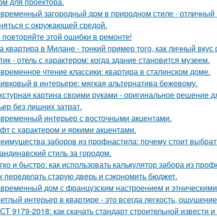
ом для проектора.
временный загородный дом в природном стиле - отличный п
няться с окружающей средой.
 повторяйте этой ошибки в ремонте!
а квартира в Милане - тонкий пример того, как личный вку
тик - отель с характером: когда здание становится музеем.
временное чтение классики: квартира в сталинском доме.
ивковый в интерьере: мягкая альтернатива бежевому.
кстурная картина своими руками - оригинальное решение для
ьер без лишних затрат.
временный интерьер с восточными акцентами.
фт с характером и яркими акцентами.
еимущества заборов из профнастила: почему стоит выбрат
андинавский стиль за городом.
гко и быстро: как использовать калькулятор забора из про
к переделать старую дверь и сэкономить бюджет.
временный дом с французским настроением и этническими
етлый интерьер в квартире - это всегда легкость, ощущение
СТ 9179-2018: как скачать стандарт строительной извести и