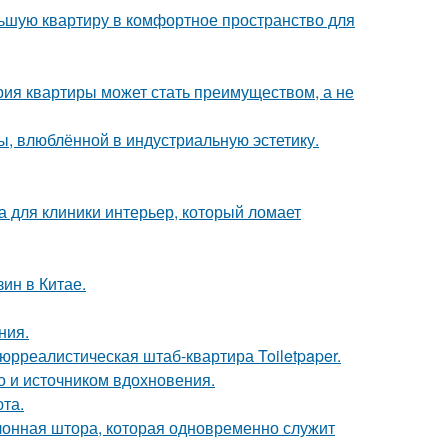
льшую квартиру в комфортное пространство для
рия квартиры может стать преимуществом, а не
ы, влюблённой в индустриальную эстетику.
а для клиники интерьер, который ломает
ин в Китае.
ния.
юрреалистическая штаб-квартира Toiletpaper.
но и источником вдохновения.
та.
лонная штора, которая одновременно служит