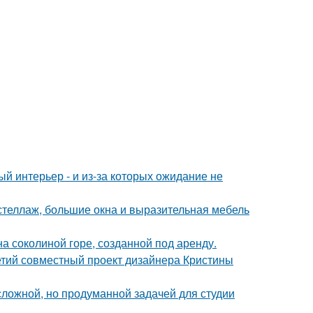
ый интерьер - и из-за которых ожидание не
стеллаж, большие окна и выразительная мебель
на соколиной горе, созданной под аренду.
ретий совместный проект дизайнера Кристины
ложной, но продуманной задачей для студии