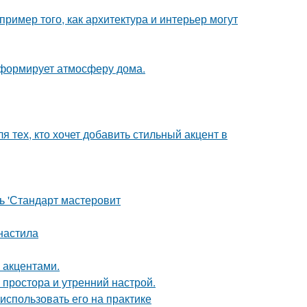
ример того, как архитектура и интерьер могут
с формирует атмосферу дома.
 тех, кто хочет добавить стильный акцент в
ь 'Стандарт мастеровит
фнастила
 акцентами.
 простора и утренний настрой.
 использовать его на практике