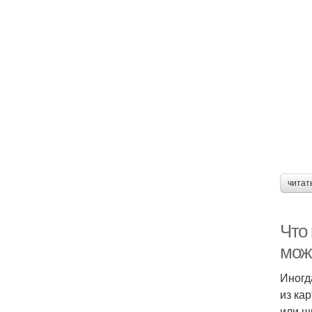
читат
Что 
мож
Иногд
из ка
или ш