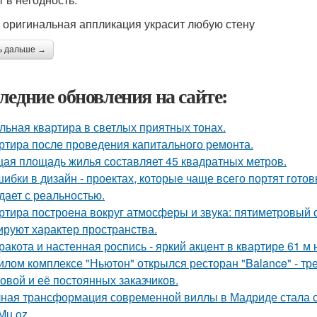
 оригинальная аппликация украсит любую стену
ь дальше →
ледние обновления на сайте:
льная квартира в светлых приятных тонах.
ртира после проведения капитального ремонта.
ая площадь жилья составляет 45 квадратных метров.
шибки в дизайн - проектах, которые чаще всего портят готов
дает с реальностью.
ртира построена вокруг атмосферы и звука: пятиметровый 
руют характер пространства.
ракота и настенная роспись - яркий акцент в квартире 61 м 
илом комплексе "Ньютон" открылся ресторан "Balance" - т
овой и её постоянных заказчиков.
ная трансформация современной виллы в Мадриде стала с
Mu oz.