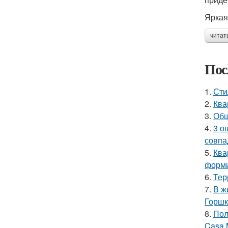
Яркая
читат
Пос
1.
Сти
2.
Ква
3.
Общ
4.
3 о
совпа
5.
Ква
форми
6.
Тер
7.
В ж
Горшк
8.
Пол
Casa 