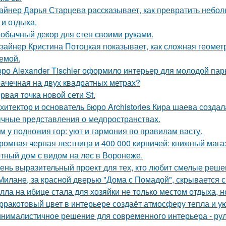
айнер Дарья Старцева рассказывает, как превратить небо
 и отдыха.
обычный декор для стен своими руками.
зайнер Кристина Потоцкая показывает, как сложная геомет
емой.
ро Alexander Tischler оформило интерьер для молодой пар
ачечная на двух квадратных метрах?
рвая точка новой сети St.
хитектор и основатель бюро Archistories Кира шаева создал
чные представления о медпространствах.
м у подножия гор: уют и гармония по правилам васту.
ромная черная лестница и 400 000 кирпичей: книжный магаз
тный дом с видом на лес в Воронеже.
ень выразительный проект для тех, кто любит смелые реше
Милане, за красной дверью "Дома с Помадой", скрывается с
лла на ибице стала для хозяйки не только местом отдыха, 
рракотовый цвет в интерьере создаёт атмосферу тепла и ую
нималистичное решение для современного интерьера - ру