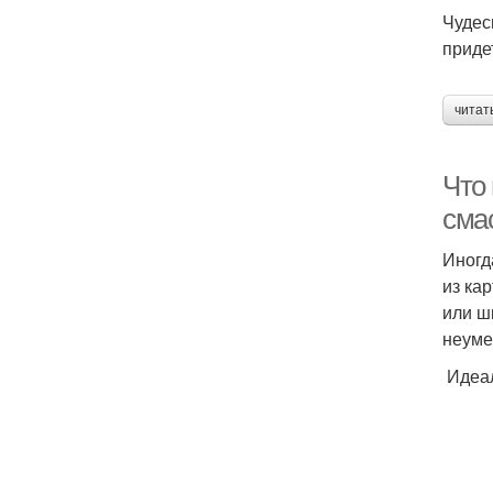
Чудес
приде
читат
Что
сма
Иногд
из ка
или ш
неуме
Идеал