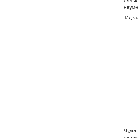
неуме
Идеал
Чудес
приде