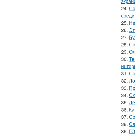
экран
24.
Со
соеди
25.
Не
26.
Эт
27.
Бу
28.
Со
29.
Ол
30.
Те
интер
31.
Со
32.
Ло
33.
Пр
34.
Ск
35.
Ле
36.
Ка
37.
Со
38.
Св
39.
ГО