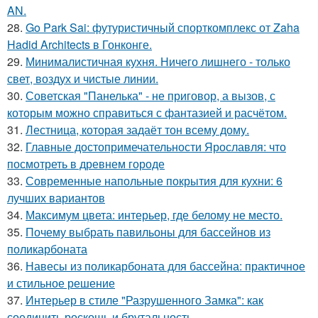
AN.
28.
Go Park Sai: футуристичный спорткомплекс от Zaha
Hadid Architects в Гонконге.
29.
Минималистичная кухня. Ничего лишнего - только
свет, воздух и чистые линии.
30.
Советская "Панелька" - не приговор, а вызов, с
которым можно справиться с фантазией и расчётом.
31.
Лестница, которая задаёт тон всему дому.
32.
Главные достопримечательности Ярославля: что
посмотреть в древнем городе
33.
Современные напольные покрытия для кухни: 6
лучших вариантов
34.
Максимум цвета: интерьер, где белому не место.
35.
Почему выбрать павильоны для бассейнов из
поликарбоната
36.
Навесы из поликарбоната для бассейна: практичное
и стильное решение
37.
Интерьер в стиле "Разрушенного Замка": как
соединить роскошь и брутальность.