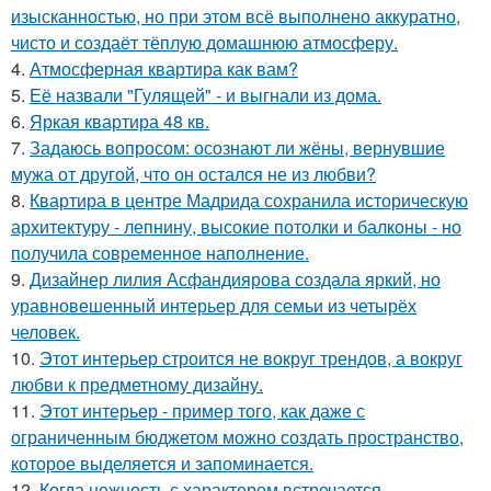
изысканностью, но при этом всё выполнено аккуратно,
чисто и создаёт тёплую домашнюю атмосферу.
4.
Атмосферная квартира как вам?
5.
Её назвали "Гулящей" - и выгнали из дома.
6.
Яркая квартира 48 кв.
7.
Задаюсь вопросом: осознают ли жёны, вернувшие
мужа от другой, что он остался не из любви?
8.
Квартира в центре Мадрида сохранила историческую
архитектуру - лепнину, высокие потолки и балконы - но
получила современное наполнение.
9.
Дизайнер лилия Асфандиярова создала яркий, но
уравновешенный интерьер для семьи из четырёх
человек.
10.
Этот интерьер строится не вокруг трендов, а вокруг
любви к предметному дизайну.
11.
Этот интерьер - пример того, как даже с
ограниченным бюджетом можно создать пространство,
которое выделяется и запоминается.
12.
Когда нежность с характером встречается.