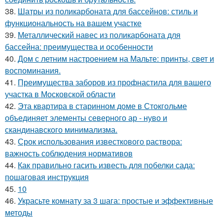
38.
Шатры из поликарбоната для бассейнов: стиль и
функциональность на вашем участке
39.
Металлический навес из поликарбоната для
бассейна: преимущества и особенности
40.
Дом с летним настроением на Мальте: принты, свет и
воспоминания.
41.
Преимущества заборов из профнастила для вашего
участка в Московской области
42.
Эта квартира в старинном доме в Стокгольме
объединяет элементы северного ар - нуво и
скандинавского минимализма.
43.
Срок использования известкового раствора:
важность соблюдения нормативов
44.
Как правильно гасить известь для побелки сада:
пошаговая инструкция
45.
10
46.
Украсьте комнату за 3 шага: простые и эффективные
методы