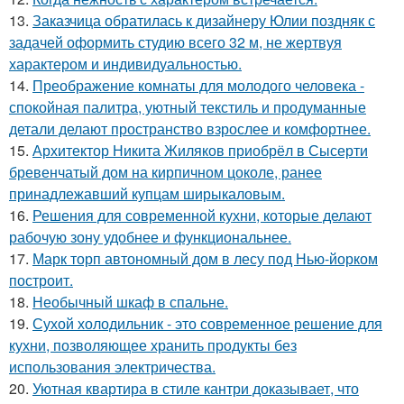
13.
Заказчица обратилась к дизайнеру Юлии поздняк с
задачей оформить студию всего 32 м, не жертвуя
характером и индивидуальностью.
14.
Преображение комнаты для молодого человека -
спокойная палитра, уютный текстиль и продуманные
детали делают пространство взрослее и комфортнее.
15.
Архитектор Никита Жиляков приобрёл в Сысерти
бревенчатый дом на кирпичном цоколе, ранее
принадлежавший купцам ширыкаловым.
16.
Решения для современной кухни, которые делают
рабочую зону удобнее и функциональнее.
17.
Марк торп автономный дом в лесу под Нью-йорком
построит.
18.
Необычный шкаф в спальне.
19.
Сухой холодильник - это современное решение для
кухни, позволяющее хранить продукты без
использования электричества.
20.
Уютная квартира в стиле кантри доказывает, что