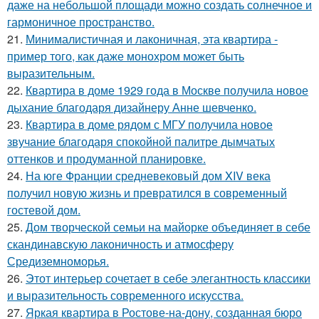
даже на небольшой площади можно создать солнечное и
гармоничное пространство.
21.
Минималистичная и лаконичная, эта квартира -
пример того, как даже монохром может быть
выразительным.
22.
Квартира в доме 1929 года в Москве получила новое
дыхание благодаря дизайнеру Анне шевченко.
23.
Квартира в доме рядом с МГУ получила новое
звучание благодаря спокойной палитре дымчатых
оттенков и продуманной планировке.
24.
На юге Франции средневековый дом XIV века
получил новую жизнь и превратился в современный
гостевой дом.
25.
Дом творческой семьи на майорке объединяет в себе
скандинавскую лаконичность и атмосферу
Средиземноморья.
26.
Этот интерьер сочетает в себе элегантность классики
и выразительность современного искусства.
27.
Яркая квартира в Ростове-на-дону, созданная бюро