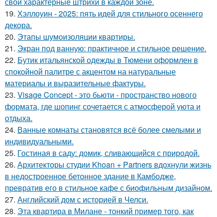
свои характерные штрихи в каждой зоне.
19.
Хэллоуин - 2025: пять идей для стильного осеннего
декора.
20.
Этапы шумоизоляции квартиры.
21.
Экран под ванную: практичное и стильное решение.
22.
Бутик итальянской одежды в Тюмени оформлен в
спокойной палитре с акцентом на натуральные
материалы и выразительные фактуры.
23.
Visage Concept - это бьюти - пространство нового
формата, где шопинг сочетается с атмосферой уюта и
отдыха.
24.
Ванные комнаты становятся всё более смелыми и
индивидуальными.
25.
Гостиная в саду: домик, сливающийся с природой.
26.
Архитекторы студии Khoan + Partners вдохнули жизнь
в недостроенное бетонное здание в Камбодже,
превратив его в стильное кафе с биофильным дизайном.
27.
Английский дом с историей в Челси.
28.
Эта квартира в Милане - тонкий пример того, как