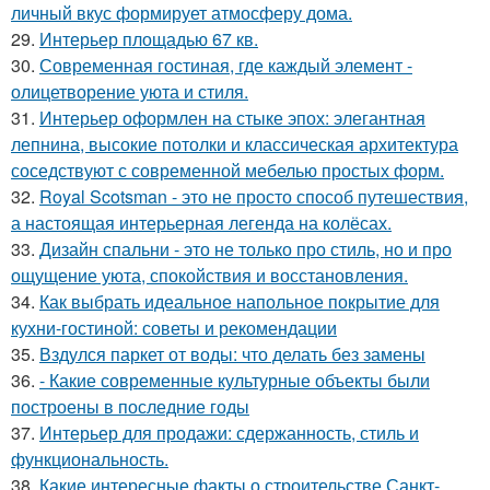
личный вкус формирует атмосферу дома.
29.
Интерьер площадью 67 кв.
30.
Современная гостиная, где каждый элемент -
олицетворение уюта и стиля.
31.
Интерьер оформлен на стыке эпох: элегантная
лепнина, высокие потолки и классическая архитектура
соседствуют с современной мебелью простых форм.
32.
Royal Scotsman - это не просто способ путешествия,
а настоящая интерьерная легенда на колёсах.
33.
Дизайн спальни - это не только про стиль, но и про
ощущение уюта, спокойствия и восстановления.
34.
Как выбрать идеальное напольное покрытие для
кухни-гостиной: советы и рекомендации
35.
Вздулся паркет от воды: что делать без замены
36.
- Какие современные культурные объекты были
построены в последние годы
37.
Интерьер для продажи: сдержанность, стиль и
функциональность.
38.
Какие интересные факты о строительстве Санкт-