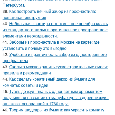
Петербурга
39.
Как построить вечный забор из профнастила:
пошаговая инструкция
40.
Небольшая квартира в кенсингтоне преобразилась
из стандартного жилья в оригинальное пространство с
элементами неожиданности.
41.
Заборы из профнастила в Москве на карте: где
установить и почему это выгодно
42.
Удобство и практичность: забор из одностороннего
профнастила
43.
Сколько можно хранить сухие строительные смеси:
правила и рекомендации
44.
Как сделать креативный декор из бумаги для
комнаты: советы и идеи
45.
Туаль де жуи - ткань с одноцветным орнаментом,
получившая название от мануфактуры в деревне жуи -
ан - жоза, основанной в 1760 году.
46.
Творим шедевры из бумаги: как украсить комнату