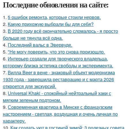
Последние обновления на сайте:
1.
5 ошибок ремонта, которые стоили нервов.
2.
Какую прихожую выбрали бы для себя?
3.
В 2020 году всё окончательно сломалось - я просто
больше не тянула всё одна.
4.
Последний вальс в Эвервуде.
5.
"Не могу поверить, что это снова произошло.
6.
Интерьер создали для творческого владельца,
которому близка эстетика свободы и эксперимента.
7.
Вилла Beer в вене - знаковый объект модернизма
1930 года - завершила реставрацию и с марта 2026
откроется для экскурсий.
8.
Universal Khaki - спокойный нейтральный хаки с
мягким зеленым подтоном.
9.
Современная квартира в Минске с французским
настроением - светлая, воздушная и очень личная по
характеру.
10.
Как создать уют в гостиной зимой: 3 полезных совета.