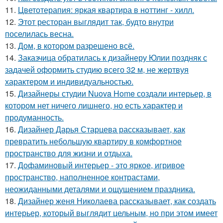
11.
Цветотерапия: яркая квартира в ноттинг - хилл.
12.
Этот ресторан выглядит так, будто внутри
поселилась весна.
13.
Дом, в котором разрешено всё.
14.
Заказчица обратилась к дизайнеру Юлии поздняк с
задачей оформить студию всего 32 м, не жертвуя
характером и индивидуальностью.
15.
Дизайнеры студии Nuova Home создали интерьер, в
котором нет ничего лишнего, но есть характер и
продуманность.
16.
Дизайнер Дарья Старцева рассказывает, как
превратить небольшую квартиру в комфортное
пространство для жизни и отдыха.
17.
Дофаминовый интерьер - это яркое, игривое
пространство, наполненное контрастами,
неожиданными деталями и ощущением праздника.
18.
Дизайнер женя Николаева рассказывает, как создать
интерьер, который выглядит цельным, но при этом имеет