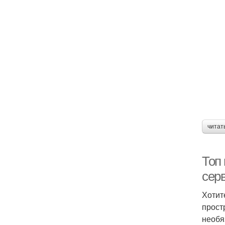
читат
Топ 
сер
Хотит
прост
необя