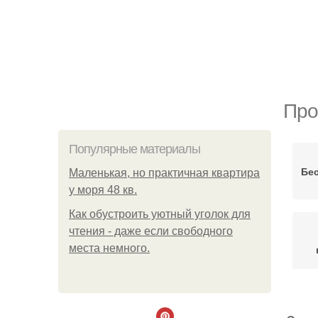
Про
Популярные материалы
Бе
Маленькая, но практичная квартира
у моря 48 кв.
Как обустроить уютный уголок для
чтения - даже если свободного
места немного.