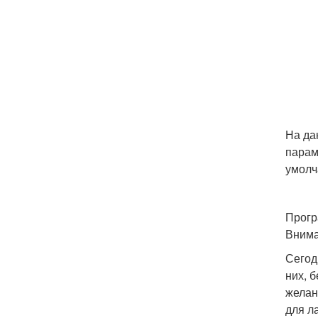
На да
парам
умолч
Прогр
Внима
Сегод
них, 
желан
для л