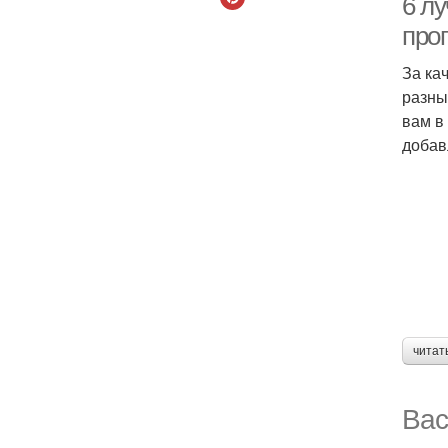
6 л
про
За ка
разны
вам в
добав
читат
Вас