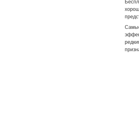
Беспл
хорош
предс
Самые
эффек
редки
призн