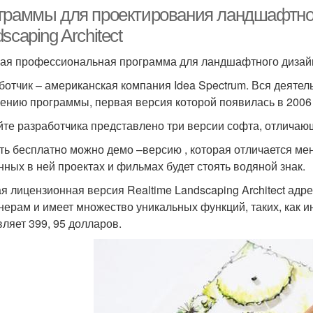
граммы для проектирования ландшафтного
scaping Architect
ая профессиональная программа для ландшафтного дизайн
ботчик – американская компания Idea Spectrum. Вся деяте
ению программы, первая версия которой появилась в 2006 
йте разработчика представлено три версии софта, отличаю
ть бесплатно можно демо –версию , которая отличается ме
нных в ней проектах и фильмах будет стоять водяной знак.
я лицензионная версия Realtime Landscaping Architect 
нерам и имеет множество уникальных функций, таких, как 
вляет 399, 95 долларов.