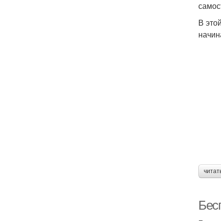
самос
В это
начин
читат
Бес