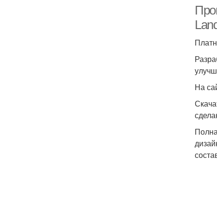
Про
Land
Платн
Разра
улучш
На са
Скача
сдела
Полна
дизай
соста