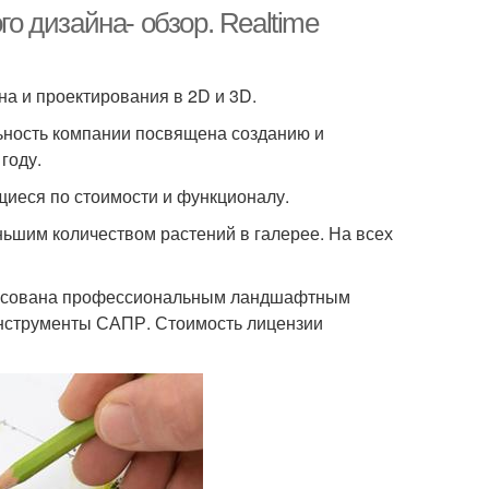
 дизайна- обзор. Realtime
а и проектирования в 2D и 3D.
льность компании посвящена созданию и
году.
щиеся по стоимости и функционалу.
ньшим количеством растений в галерее. На всех
адресована профессиональным ландшафтным
инструменты САПР. Стоимость лицензии