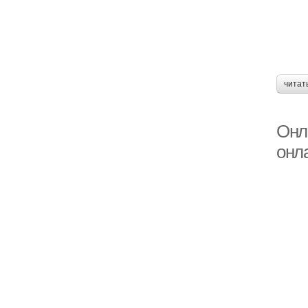
читат
Онл
онл