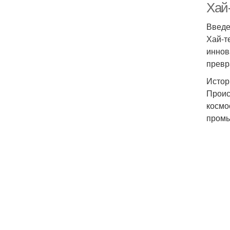
Хай
Введ
Хай-т
иннов
превр
Истор
Проис
космо
промы