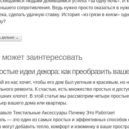
схищаемся людьми добившимся успеха «за одну ночь». И ког
ньшего сопротивления. Ведь нужно просто оказаться в нуж
ека, сделать удачную ставку. История «из грязи в князи» о
му?
ь дальше →
 может заинтересовать
остые идеи декора: как преобразить ваше
й из нас хочет, чтобы его дом был уютным и красивым, но н
льного ремонта. К счастью, есть множество простых и дост
ишних хлопот. В этой статье мы рассмотрим четыре простые
ьер вашего дома или квартиры.
бавьте Текстильные Аксессуары Почему Это Работает
иль — это один из самых простых и эффективных способов 
 могут добавить тепло, комфорт и изюминку в ваше простра