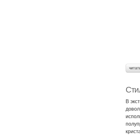
читат
Сти
В экс
довол
испол
полуп
крист