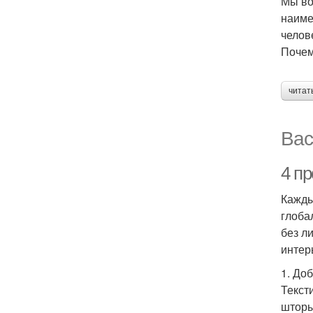
Мы во
наиме
челов
Поче
читат
Вас
4 пр
Кажды
глоба
без л
интер
1. До
Текст
шторы