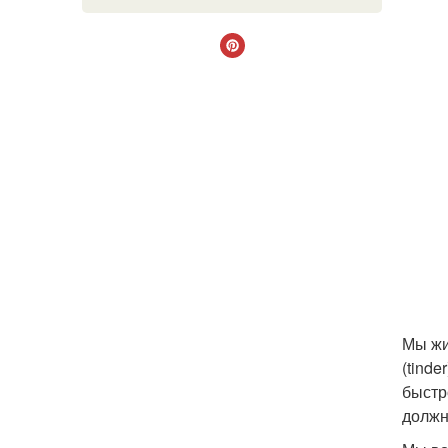
Мы жи
(tinde
быстр
должн