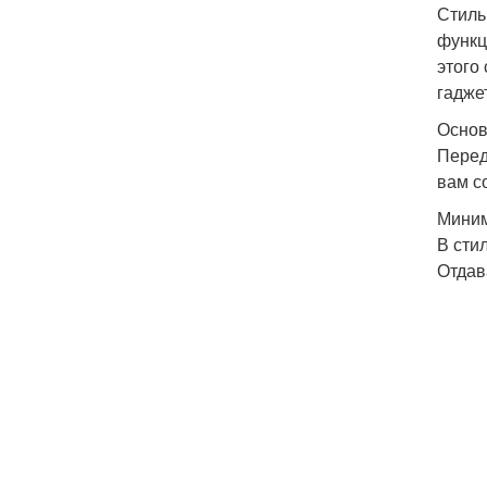
Стиль
функц
этого
гадже
Основ
Перед
вам с
Миним
В сти
Отдав