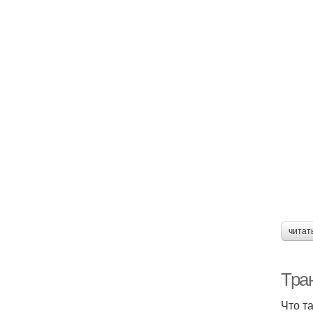
читат
Тран
Что та