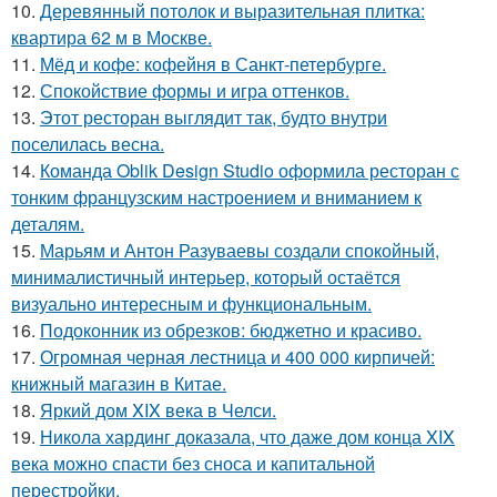
10.
Деревянный потолок и выразительная плитка:
квартира 62 м в Москве.
11.
Мёд и кофе: кофейня в Санкт-петербурге.
12.
Спокойствие формы и игра оттенков.
13.
Этот ресторан выглядит так, будто внутри
поселилась весна.
14.
Команда Oblik Design Studio оформила ресторан с
тонким французским настроением и вниманием к
деталям.
15.
Марьям и Антон Разуваевы создали спокойный,
минималистичный интерьер, который остаётся
визуально интересным и функциональным.
16.
Подоконник из обрезков: бюджетно и красиво.
17.
Огромная черная лестница и 400 000 кирпичей:
книжный магазин в Китае.
18.
Яркий дом XIX века в Челси.
19.
Никола хардинг доказала, что даже дом конца XIX
века можно спасти без сноса и капитальной
перестройки.