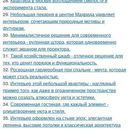
28.
Квартира в Москве воплощением смелости и
эксперимента стала.
29.
Небольшая пекарня в центре Мадрида удивляет
интерьером, сочетающим природные мотивы и
футуризм.
30.
Минималистичное решение для современного
интерьера - рулонная штора, которая одновременно
служит экраном для проектора.
31.
Такой хозяйственный шкаф - отличное решение для
тех, кто ценит порядок и функциональность.
32.
Роскошная гардеробная при спальне - мечта, которая
может стать реальностью.
33.
Интерьер этой небольшой квартиры - наглядный
пример того, как даже в ограниченном пространстве
можно создать атмосферу уюта и эстетики.
34.
Современная гостиная, где каждый элемент -
олицетворение уюта и стиля.
35.
Интерьер оформлен на стыке эпох: элегантная
лепнина, высокие потолки и классическая архитектура