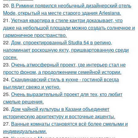
20.
В Римини появился необычный дизайнерский отель
Mode, открытый на месте старого здания Arlesiana.
21.
Уютная квартира в стиле кантри доказывает, что
даже на небольшой площади можно создать солнечное и
гармоничное пространство.
22.
Дом, спроектированный Studia 54 в репино,
напоминает роскошную яхту, пришвартованную среди
сосен.
23.
Очень атмосферный проект, где интерьер стал не
просто фоном, а продолжением семейной истории.
24.
Скандинавский стиль в кухне - гостиной всегда
выглядит свежо и уютно.
25.
Очень выразительный проект для тех, кто любит
смелые решения.
26.
Дом чайной культуры в Казани объединяет
историческую архитектуру и восточные акценты.
27.
Ванные комнаты становятся всё более смелыми и
индивидуальными.