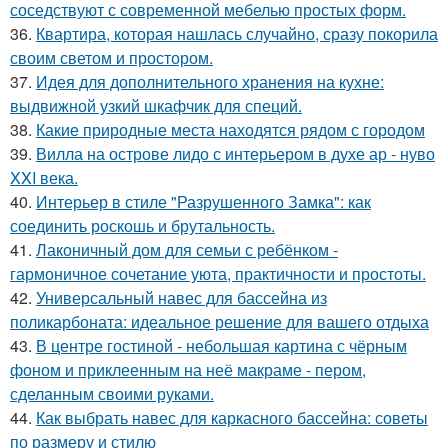
соседствуют с современной мебелью простых форм.
36.
Квартира, которая нашлась случайно, сразу покорила
своим светом и простором.
37.
Идея для дополнительного хранения на кухне:
выдвижной узкий шкафчик для специй.
38.
Какие природные места находятся рядом с городом
39.
Вилла на острове лидо с интерьером в духе ар - нуво
XXI века.
40.
Интерьер в стиле "Разрушенного Замка": как
соединить роскошь и брутальность.
41.
Лаконичный дом для семьи с ребёнком -
гармоничное сочетание уюта, практичности и простоты.
42.
Универсальный навес для бассейна из
поликарбоната: идеальное решение для вашего отдыха
43.
В центре гостиной - небольшая картина с чёрным
фоном и приклеенным на неё макраме - пером,
сделанным своими руками.
44.
Как выбрать навес для каркасного бассейна: советы
по размеру и стилю