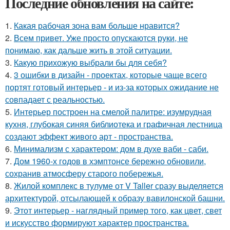
Последние обновления на сайте:
1.
Какая рабочая зона вам больше нравится?
2.
Всем привет. Уже просто опускаются руки, не
понимаю, как дальше жить в этой ситуации.
3.
Какую прихожую выбрали бы для себя?
4.
3 ошибки в дизайн - проектах, которые чаще всего
портят готовый интерьер - и из-за которых ожидание не
совпадает с реальностью.
5.
Интерьер построен на смелой палитре: изумрудная
кухня, глубокая синяя библиотека и графичная лестница
создают эффект живого арт - пространства.
6.
Минимализм с характером: дом в духе ваби - саби.
7.
Дом 1960-х годов в хэмптонсе бережно обновили,
сохранив атмосферу старого побережья.
8.
Жилой комплекс в тулуме от V Taller сразу выделяется
архитектурой, отсылающей к образу вавилонской башни.
9.
Этот интерьер - наглядный пример того, как цвет, свет
и искусство формируют характер пространства.