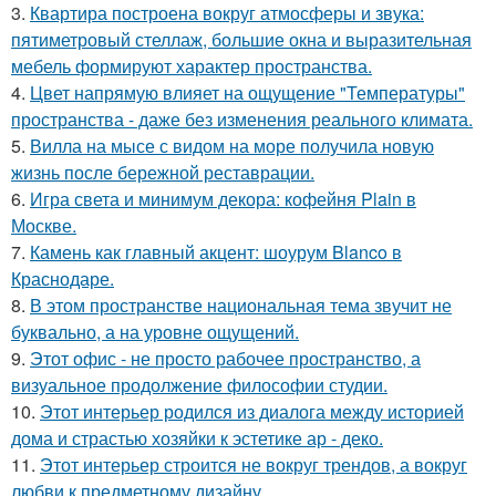
3.
Квартира построена вокруг атмосферы и звука:
пятиметровый стеллаж, большие окна и выразительная
мебель формируют характер пространства.
4.
Цвет напрямую влияет на ощущение "Температуры"
пространства - даже без изменения реального климата.
5.
Вилла на мысе с видом на море получила новую
жизнь после бережной реставрации.
6.
Игра света и минимум декора: кофейня Plain в
Москве.
7.
Камень как главный акцент: шоурум Blanco в
Краснодаре.
8.
В этом пространстве национальная тема звучит не
буквально, а на уровне ощущений.
9.
Этот офис - не просто рабочее пространство, а
визуальное продолжение философии студии.
10.
Этот интерьер родился из диалога между историей
дома и страстью хозяйки к эстетике ар - деко.
11.
Этот интерьер строится не вокруг трендов, а вокруг
любви к предметному дизайну.