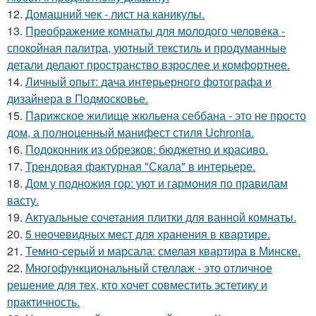
12.
Домашний чек - лист на каникулы.
13.
Преображение комнаты для молодого человека -
спокойная палитра, уютный текстиль и продуманные
детали делают пространство взрослее и комфортнее.
14.
Личный опыт: дача интерьерного фотографа и
дизайнера в Подмосковье.
15.
Парижское жилище жюльена себбана - это не просто
дом, а полноценный манифест стиля Uchronia.
16.
Подоконник из обрезков: бюджетно и красиво.
17.
Трендовая фактурная "Скала" в интерьере.
18.
Дом у подножия гор: уют и гармония по правилам
васту.
19.
Актуальные сочетания плитки для ванной комнаты.
20.
5 неочевидных мест для хранения в квартире.
21.
Темно-серый и марсала: смелая квартира в Минске.
22.
Многофункциональный стеллаж - это отличное
решение для тех, кто хочет совместить эстетику и
практичность.