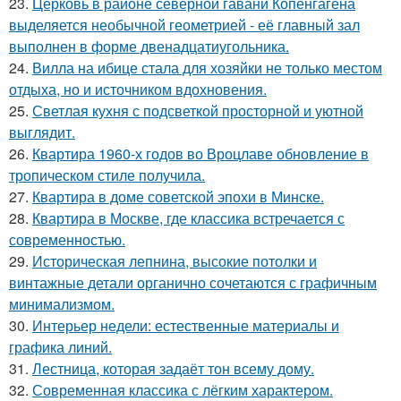
23.
Церковь в районе северной гавани Копенгагена
выделяется необычной геометрией - её главный зал
выполнен в форме двенадцатиугольника.
24.
Вилла на ибице стала для хозяйки не только местом
отдыха, но и источником вдохновения.
25.
Светлая кухня с подсветкой просторной и уютной
выглядит.
26.
Квартира 1960-х годов во Вроцлаве обновление в
тропическом стиле получила.
27.
Квартира в доме советской эпохи в Минске.
28.
Квартира в Москве, где классика встречается с
современностью.
29.
Историческая лепнина, высокие потолки и
винтажные детали органично сочетаются с графичным
минимализмом.
30.
Интерьер недели: естественные материалы и
графика линий.
31.
Лестница, которая задаёт тон всему дому.
32.
Современная классика с лёгким характером.