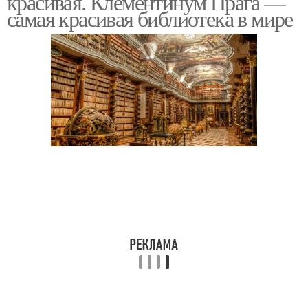
красивая. Клементинум Прага —
самая красивая библиотека в мире