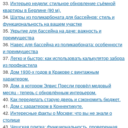
33.
Интерьер недели: стильное обновление съёмной
квартиры в Берлине (90 м).
34.
Шатры из поликарбоната для бассейнов: стиль и
функциональность на вашем участке
35.
Укрытие для бассейна на даче: важность и
преимущества
36.
Навес для бассейна из поликарбоната: особенности
и преимущества
37.
Легко и быстро: как использовать калькулятор забора
из профнастила
38.
Дом 1930-х годов в Кракове с винтажным
характером.
39.
Дом, в котором Элвис Пресли провёл медовый
месяц - теперь с обновлённым интерьером.
40.
Как переделать старую дверь и сэкономить бюджет.
41.
Дом с характером в Коннектикуте.
42.
Интересные факты о Москве: что вы не знали о
столице
43.
Чешская плитка: функциональность, проверенная