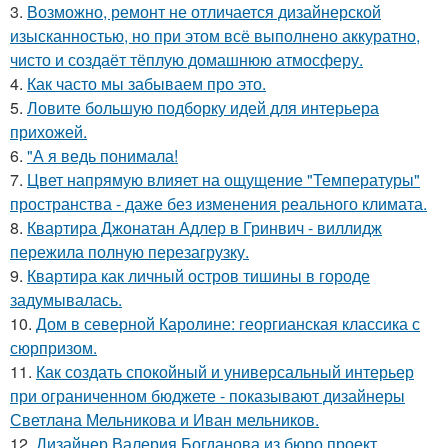
3.
Возможно, ремонт не отличается дизайнерской
изысканностью, но при этом всё выполнено аккуратно,
чисто и создаёт тёплую домашнюю атмосферу.
4.
Как часто мы забываем про это.
5.
Ловите большую подборку идей для интерьера
прихожей.
6.
"А я ведь понимала!
7.
Цвет напрямую влияет на ощущение "Температуры"
пространства - даже без изменения реального климата.
8.
Квартира Джонатан Адлер в Гринвич - виллидж
пережила полную перезагрузку.
9.
Квартира как личный остров тишины в городе
задумывалась.
10.
Дом в северной Каролине: георгианская классика с
сюрпризом.
11.
Как создать спокойный и универсальный интерьер
при ограниченном бюджете - показывают дизайнеры
Светлана Мельникова и Иван мельников.
12.
Дизайнер Валерия Богданова из бюро проект