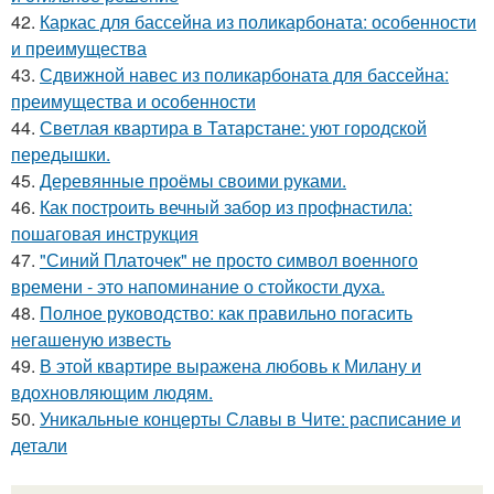
42.
Каркас для бассейна из поликарбоната: особенности
и преимущества
43.
Сдвижной навес из поликарбоната для бассейна:
преимущества и особенности
44.
Светлая квартира в Татарстане: уют городской
передышки.
45.
Деревянные проёмы своими руками.
46.
Как построить вечный забор из профнастила:
пошаговая инструкция
47.
"Синий Платочек" не просто символ военного
времени - это напоминание о стойкости духа.
48.
Полное руководство: как правильно погасить
негашеную известь
49.
В этой квартире выражена любовь к Милану и
вдохновляющим людям.
50.
Уникальные концерты Славы в Чите: расписание и
детали