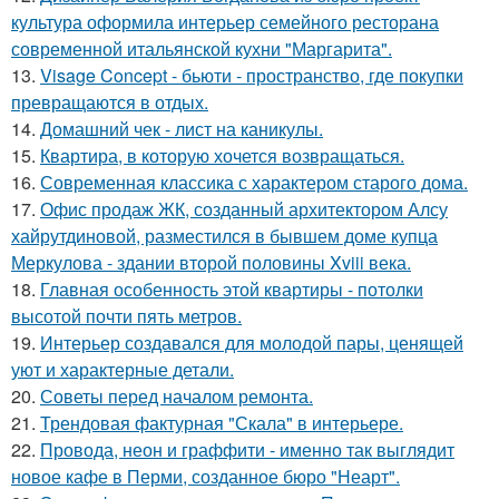
культура оформила интерьер семейного ресторана
современной итальянской кухни "Маргарита".
13.
Visage Concept - бьюти - пространство, где покупки
превращаются в отдых.
14.
Домашний чек - лист на каникулы.
15.
Квартира, в которую хочется возвращаться.
16.
Современная классика с характером старого дома.
17.
Офис продаж ЖК, созданный архитектором Алсу
хайрутдиновой, разместился в бывшем доме купца
Меркулова - здании второй половины Xviii века.
18.
Главная особенность этой квартиры - потолки
высотой почти пять метров.
19.
Интерьер создавался для молодой пары, ценящей
уют и характерные детали.
20.
Советы перед началом ремонта.
21.
Трендовая фактурная "Скала" в интерьере.
22.
Провода, неон и граффити - именно так выглядит
новое кафе в Перми, созданное бюро "Неарт".