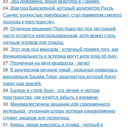
23.
Эра дофамина: яркая квартира в Париже.
24.
Дом под Барселоной, который архитектор Рауль
Санчес полностью преобразил, стал примером смелого
подхода к пространству.
25.
Отличное решение! Пространство под лестницей
часто остаётся неиспользованным, хотя может стать
уютным уголком для отдыха.
26.
Этот дом под минском - отличный пример того, как
функциональность и эстетика могут идти рука об руку.
27.
Прачечная на двух квадратах - легко!
28.
В венгерском регионе токай - хедьялья появилась
винодельня Sauska Tokaj, архитектура которой будто
парит над землёй.
29.
Балкон в стиле бохо - это лёгкое и уютное
пространство, где хочется забыть о времени.
30.
Минималистичное решение для современного
интерьера - рулонная штора, которая одновременно
служит экраном для проектора.
31.
Ковры, яркая живопись и этника - уютный и