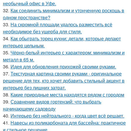
необычный офис в Уфе.
32.
Как соединить минимализм и утонченную роскошь в
одном пространстве?
33.
На скромной площади удалось разместить всё
необходимое без ущерба для стиля.
34.
Как обыграть торец кухни: детали, которые делают
интерьер цельным.
35.
Чёрно-белый интерьер с характером: минимализм и
металл в 65 м.
36.
Идея для обновления прихожей своими руками.
37.
Текстурная картина своими руками - оригинальное
решение для тех, кто хочет добавить стильный акцент в
интерьер без лишних затрат.
38.
Какие природные места находятся рядом с городом
39.
Сравнение видов гортензий: что выбрать
начинающему садоводу
40.
Интерьер без нейтрального - когда цвет всё решает.
41.
Навесы из поликарбоната для бассейна: практичное
и стильное решение