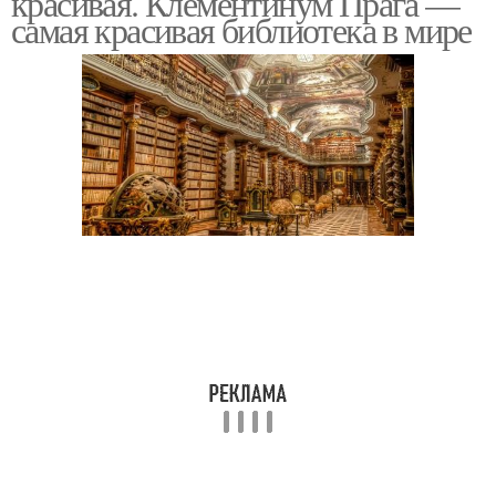
красивая. Клементинум Прага —
самая красивая библиотека в мире