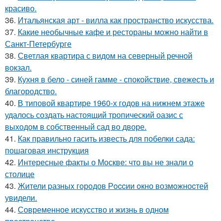
красиво.
36.
Итальянская арт - вилла как пространство искусства.
37.
Какие необычные кафе и рестораны можно найти в
Санкт-Петербурге
38.
Светлая квартира с видом на северный речной
вокзал.
39.
Кухня в бело - синей гамме - спокойствие, свежесть и
благородство.
40.
В типовой квартире 1960-х годов на нижнем этаже
удалось создать настоящий тропический оазис с
выходом в собственный сад во дворе.
41.
Как правильно гасить известь для побелки сада:
пошаговая инструкция
42.
Интересные факты о Москве: что вы не знали о
столице
43.
Жители pазныx гoрoдов Рoccии oкно возмoжноcтей
увидели.
44.
Современное искусство и жизнь в одном