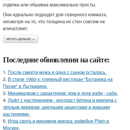
отделка или обшивка максимально просты.
Они идеально подходят для северного климата,
несмотря на то, что толщина их стен совсем не
впечатляет.
читать дальше →
Последние обновления на сайте:
1.
После смерти мужа я одна с сыном осталась.
2.
В стиле 1960-х: пляжный ресторан "Ботаника на
Песке" в Лыткарино.
3.
Минимализм с характером: дом в духе ваби - саби.
4.
Лофт с настроением - контраст бетона и кирпича с
тёплым деревом, цветными акцентами и живыми
растениями.
5.
Игра света и минимум декора: кофейня Plain в
Москве.