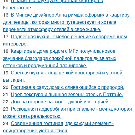
15.
В память о баухаусе: цветная квартира в
Копенгагене.
16.
В Минске дизайнер Анна римша оформила квартиру
для певицы, которая много путешествует и хотела
перенести атмосферу отелей в свое жилье.
17.
Подвесная кухня - смелое решение в современном
интерьере.
18.
Квартира в доме рядом с МГУ получила новое
звучание благодаря спокойной палитре дымчатых
оттенков и продуманной планировке.
19.
Светлая кухня с подсветкой просторной и уютной
выглядит.
20.
Гостиная в саду: домик, сливающийся с природой.
21.
Цвет, текстура и пышная зелень: отель в Паттайе.
22.
Дом на острове патмос с душой и историей.
23.
Роскошная гардеробная при спальне - мечта, которая
может стать реальностью.
24.
Современная гостиная, где каждый элемент -
олицетворение уюта и стиля.