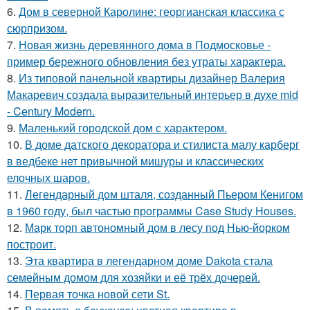
6.
Дом в северной Каролине: георгианская классика с
сюрпризом.
7.
Новая жизнь деревянного дома в Подмосковье -
пример бережного обновления без утраты характера.
8.
Из типовой панельной квартиры дизайнер Валерия
Макаревич создала выразительный интерьер в духе mid
- Century Modern.
9.
Маленький городской дом с характером.
10.
В доме датского декоратора и стилиста малу карберг
в ведбеке нет привычной мишуры и классических
елочных шаров.
11.
Легендарный дом шталя, созданный Пьером Кенигом
в 1960 году, был частью программы Case Study Houses.
12.
Марк торп автономный дом в лесу под Нью-йорком
построит.
13.
Эта квартира в легендарном доме Dakota стала
семейным домом для хозяйки и её трёх дочерей.
14.
Первая точка новой сети St.