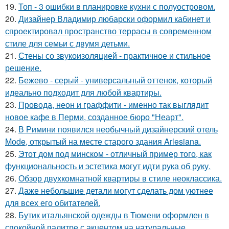
19.
Топ - 3 ошибки в планировке кухни с полуостровом.
20.
Дизайнер Владимир любарски оформил кабинет и
спроектировал пространство террасы в современном
стиле для семьи с двумя детьми.
21.
Стены со звукоизоляцией - практичное и стильное
решение.
22.
Бежево - серый - универсальный оттенок, который
идеально подходит для любой квартиры.
23.
Провода, неон и граффити - именно так выглядит
новое кафе в Перми, созданное бюро "Неарт".
24.
В Римини появился необычный дизайнерский отель
Mode, открытый на месте старого здания Arlesiana.
25.
Этот дом под минском - отличный пример того, как
функциональность и эстетика могут идти рука об руку.
26.
Обзор двухкомнатной квартиры в стиле неоклассика.
27.
Даже небольшие детали могут сделать дом уютнее
для всех его обитателей.
28.
Бутик итальянской одежды в Тюмени оформлен в
спокойной палитре с акцентом на натуральные