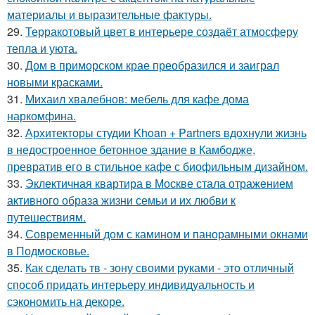
материалы и выразительные фактуры.
29.
Терракотовый цвет в интерьере создаёт атмосферу
тепла и уюта.
30.
Дом в приморском крае преобразился и заиграл
новыми красками.
31.
Михаил хвалебнов: мебель для кафе дома
наркомфина.
32.
Архитекторы студии Khoan + Partners вдохнули жизнь
в недостроенное бетонное здание в Камбодже,
превратив его в стильное кафе с биофильным дизайном.
33.
Эклектичная квартира в Москве стала отражением
активного образа жизни семьи и их любви к
путешествиям.
34.
Современный дом с камином и панорамными окнами
в Подмосковье.
35.
Как сделать тв - зону своими руками - это отличный
способ придать интерьеру индивидуальность и
сэкономить на декоре.