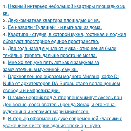
1.
Нежный интерьер небольшой квартиры площадью 36
кв.
2.
Двухкомнатная квартира площадью 64 кв.
3.
Её назвали "Гулящей" - и выгнали из дома.
4.
Квартира - студия, в которой кухня, гостиная и лоджия
образуют просторное единое пространство.
5.
Два года назад я ушла от мужа - отношения были
тяжёлые, терпеть дальше просто не могла.
6.
Мне 30 лет, уже пять лет как я замужем за
замечательным мужчиной, ему 35.
7.
Вдохновлённое образом модного Милана, кафе Di
Nulla от архитекторов DA Bureau стало воплощением
свободы и импровизации.
8.
В замке бергейк под Антверпеном живут Аксель ван
Ден босше, сооснователь бренда Serax, и его жена,
художница и керамист мари михилссен.
9.
Интерьер оформлен в духе современной классики с
уважением к истории здания эпохи ар - нуво.