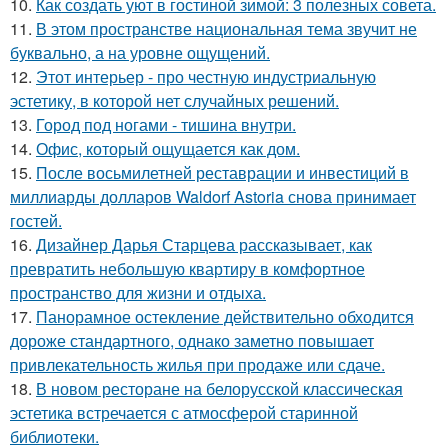
10.
Как создать уют в гостиной зимой: 3 полезных совета.
11.
В этом пространстве национальная тема звучит не
буквально, а на уровне ощущений.
12.
Этот интерьер - про честную индустриальную
эстетику, в которой нет случайных решений.
13.
Город под ногами - тишина внутри.
14.
Офис, который ощущается как дом.
15.
После восьмилетней реставрации и инвестиций в
миллиарды долларов Waldorf Astoria снова принимает
гостей.
16.
Дизайнер Дарья Старцева рассказывает, как
превратить небольшую квартиру в комфортное
пространство для жизни и отдыха.
17.
Панорамное остекление действительно обходится
дороже стандартного, однако заметно повышает
привлекательность жилья при продаже или сдаче.
18.
В новом ресторане на белорусской классическая
эстетика встречается с атмосферой старинной
библиотеки.