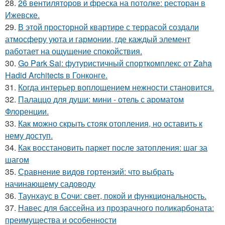
28.
26 вентиляторов и фреска на потолке: ресторан в
Ижевске.
29.
В этой просторной квартире с террасой создали
атмосферу уюта и гармонии, где каждый элемент
работает на ощущение спокойствия.
30.
Go Park Sai: футуристичный спорткомплекс от Zaha
Hadid Architects в Гонконге.
31.
Когда интерьер воплощением нежности становится.
32.
Палаццо для души: мини - отель с ароматом
Флоренции.
33.
Как можно скрыть стояк отопления, но оставить к
нему доступ.
34.
Как восстановить паркет после затопления: шаг за
шагом
35.
Сравнение видов гортензий: что выбрать
начинающему садоводу
36.
Таунхаус в Сочи: свет, покой и функциональность.
37.
Навес для бассейна из прозрачного поликарбоната:
преимущества и особенности