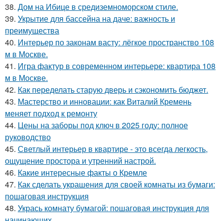
38.
Дом на Ибице в средиземноморском стиле.
39.
Укрытие для бассейна на даче: важность и
преимущества
40.
Интерьер по законам васту: лёгкое пространство 108
м в Москве.
41.
Игра фактур в современном интерьере: квартира 108
м в Москве.
42.
Как переделать старую дверь и сэкономить бюджет.
43.
Мастерство и инновации: как Виталий Кремень
меняет подход к ремонту
44.
Цены на заборы под ключ в 2025 году: полное
руководство
45.
Светлый интерьер в квартире - это всегда легкость,
ощущение простора и утренний настрой.
46.
Какие интересные факты о Кремле
47.
Как сделать украшения для своей комнаты из бумаги:
пошаговая инструкция
48.
Укрась комнату бумагой: пошаговая инструкция для
начинающих