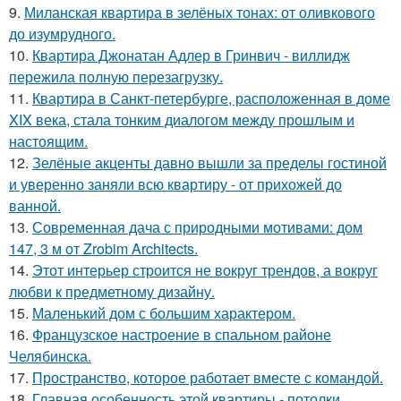
9.
Миланская квартира в зелёных тонах: от оливкового
до изумрудного.
10.
Квартира Джонатан Адлер в Гринвич - виллидж
пережила полную перезагрузку.
11.
Квартира в Санкт-петербурге, расположенная в доме
XIX века, стала тонким диалогом между прошлым и
настоящим.
12.
Зелёные акценты давно вышли за пределы гостиной
и уверенно заняли всю квартиру - от прихожей до
ванной.
13.
Современная дача с природными мотивами: дом
147, 3 м от Zrobim Architects.
14.
Этот интерьер строится не вокруг трендов, а вокруг
любви к предметному дизайну.
15.
Маленький дом с большим характером.
16.
Французское настроение в спальном районе
Челябинска.
17.
Пространство, которое работает вместе с командой.
18.
Главная особенность этой квартиры - потолки