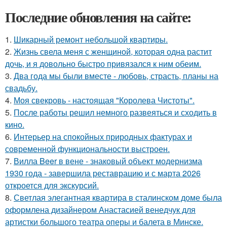
Последние обновления на сайте:
1.
Шикарный ремонт небольшой квартиры.
2.
Жизнь свела меня с женщиной, которая одна растит
дочь, и я довольно быстро привязался к ним обеим.
3.
Два года мы были вместе - любовь, страсть, планы на
свадьбу.
4.
Моя свекровь - настоящая "Королева Чистоты".
5.
После работы решил немного развеяться и сходить в
кино.
6.
Интерьер на спокойных природных фактурах и
современной функциональности выстроен.
7.
Вилла Beer в вене - знаковый объект модернизма
1930 года - завершила реставрацию и с марта 2026
откроется для экскурсий.
8.
Светлая элегантная квартира в сталинском доме была
оформлена дизайнером Анастасией венедчук для
артистки большого театра оперы и балета в Минске.