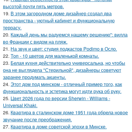
высотой почти пять метров.
19.
В этом загородном доме дизайнер создал два
пространства - уютный кабинет и функциональную
террасу.
20.
Каждый день мы радуемся нашему решению": вилла
во Франции с видом на пляж.
21.
На звук и цвет: студия подкастов Podimo в Осло.
22.
Топ - 10 цветов для маленькой комнаты.
23.
Белая кухня действительно универсальна, но чтобы
она не выглядела "Стерильной", дизайнеры советуют
заранее продумать акценты.
24.
Этот дом под минском - отличный пример того, как
функциональность и эстетика могут идти рука об руку.
25.
Цвет 2026 года по версии Sherwin - Williams -
Universal Khaki.
26.
Квартира в сталинском доме 1951 года обрела новое
звучание после преображения.
27.
Квартира в доме советской эпохи в Минске.