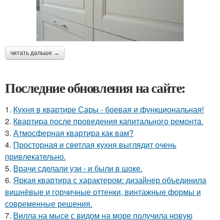
читать дальше →
Последние обновления на сайте:
1.
Кухня в квартире Сары - боевая и функциональная!
2.
Квартира после проведения капитального ремонта.
3.
Атмосферная квартира как вам?
4.
Просторная и светлая кухня выглядит очень
привлекательно.
5.
Врачи сделали узи - и были в шоке.
6.
Яркая квартира с характером: дизайнер объединила
вишнёвые и горчичные оттенки, винтажные формы и
современные решения.
7.
Вилла на мысе с видом на море получила новую