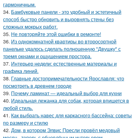
гармоничным.
34.
Бамбуковые панели - это удобный и эстетичный
способ быстро обновить и выровнять стены без
сложных мокрых работ.
35.
Не повторяйте этой ошибки в ремонте!
36.
Из однокомнатной квартиры во второсортной
панельке удалось сделать полноценную "Двушку" с
тремя окнами и ощущением простора.
37.
Интерьер недели: естественные материалы и
графика линий.
38.
Главные достопримечательности Ярославля: что
посмотреть в древнем городе
39.
Почему ламинат — идеальный выбор для кухни
40.
Идеальная лежанка для собак, которая впишется в
любой стиль.
41.
Как выбрать навес для каркасного бассейна: советы
по размеру и стилю
42.
Дом, в котором Элвис Пресли провёл медовый
месяц - теперь с обновлённым интерьером.