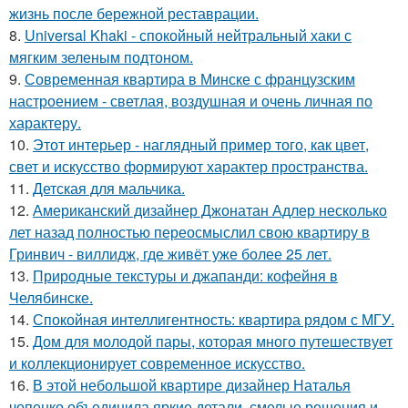
жизнь после бережной реставрации.
8.
Universal Khaki - спокойный нейтральный хаки с
мягким зеленым подтоном.
9.
Современная квартира в Минске с французским
настроением - светлая, воздушная и очень личная по
характеру.
10.
Этот интерьер - наглядный пример того, как цвет,
свет и искусство формируют характер пространства.
11.
Детская для мальчика.
12.
Американский дизайнер Джонатан Адлер несколько
лет назад полностью переосмыслил свою квартиру в
Гринвич - виллидж, где живёт уже более 25 лет.
13.
Природные текстуры и джапанди: кофейня в
Челябинске.
14.
Спокойная интеллигентность: квартира рядом с МГУ.
15.
Дом для молодой пары, которая много путешествует
и коллекционирует современное искусство.
16.
В этой небольшой квартире дизайнер Наталья
чопенко объединила яркие детали, смелые решения и