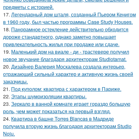
предметы с историей.
17.
Легендарный дом шталя, созданный Пьером Кенигом
в 1960 году, был частью программы Case Study Houses.
18.
Панорамное остекление действительно обходится
дороже стандартного, однако заметно повышает
привлекательность жилья при продаже или сдаче.
19.
Маленький дом на виале - ди - трастевере получил
новое звучание благодаря архитекторам Studiotamat.
20.
Дизайнер Валерия Москалева создала интерьер,
отражающий сильный характер и активную жизнь своей
заказчицы.
21.
Под куполом: квартира с характером в Париже.
22.
Этапы шумоизоляции квартиры.
23.
Зеркало в ванной комнате играет гораздо большую
роль, чем может показаться на первый взгляд.
24.
Квартира в башне Torres Blancas в Мадриде
получила вторую жизнь благодаря архитекторам Studio
Noju.