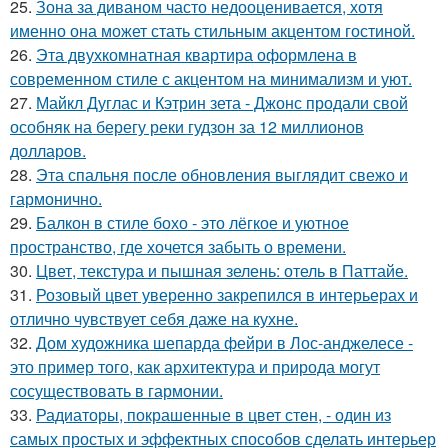
25.
Зона за диваном часто недооценивается, хотя
именно она может стать стильным акцентом гостиной.
26.
Эта двухкомнатная квартира оформлена в
современном стиле с акцентом на минимализм и уют.
27.
Майкл Дуглас и Кэтрин зета - Джонс продали свой
особняк на берегу реки гудзон за 12 миллионов
долларов.
28.
Эта спальня после обновления выглядит свежо и
гармонично.
29.
Балкон в стиле бохо - это лёгкое и уютное
пространство, где хочется забыть о времени.
30.
Цвет, текстура и пышная зелень: отель в Паттайе.
31.
Розовый цвет уверенно закрепился в интерьерах и
отлично чувствует себя даже на кухне.
32.
Дом художника шепарда фейри в Лос-анджелесе -
это пример того, как архитектура и природа могут
сосуществовать в гармонии.
33.
Радиаторы, покрашенные в цвет стен, - один из
самых простых и эффектных способов сделать интерьер