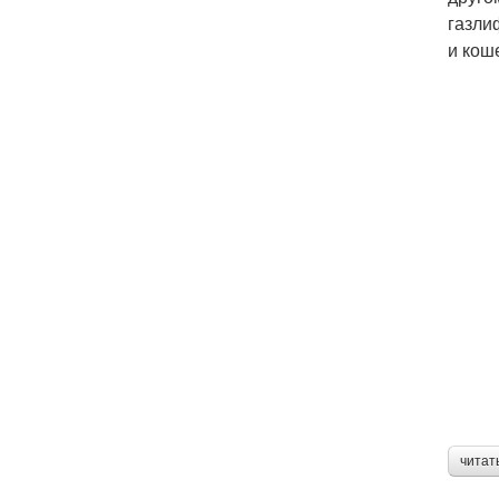
газли
и кош
читат