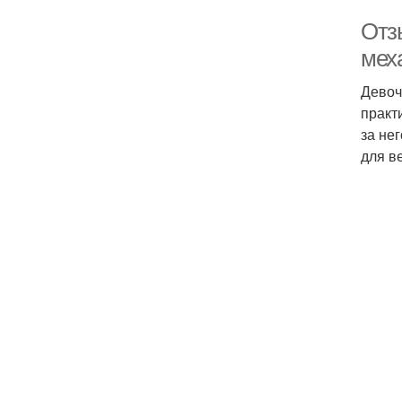
Отз
мех
Девоч
практ
за не
для в