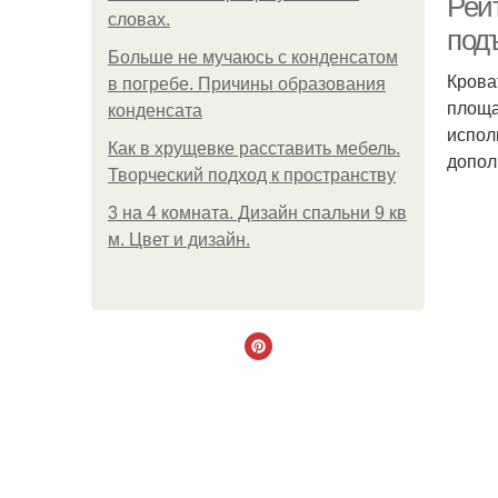
Рей
словах.
под
Больше не мучаюсь с конденсатом
Крова
в погребе. Причины образования
площа
конденсата
испол
Как в хрущевке расставить мебель.
допол
Творческий подход к пространству
3 на 4 комната. Дизайн спальни 9 кв
м. Цвет и дизайн.