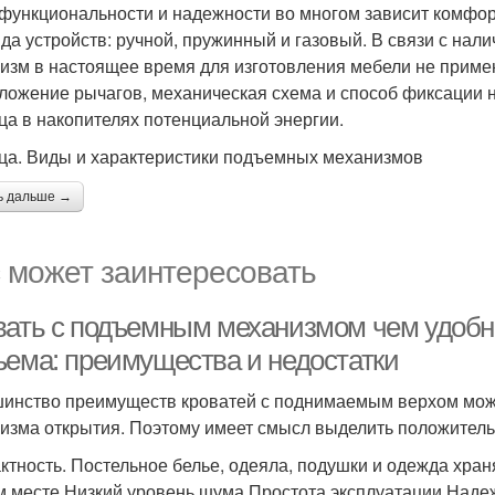
 функциональности и надежности во многом зависит комфор
ида устройств: ручной, пружинный и газовый. В связи с нал
изм в настоящее время для изготовления мебели не применя
ложение рычагов, механическая схема и способ фиксации 
ца в накопителях потенциальной энергии.
ца. Виды и характеристики подъемных механизмов
ь дальше →
 может заинтересовать
вать с подъемным механизмом чем удобн
ъема: преимущества и недостатки
инство преимуществ кроватей с поднимаемым верхом можн
изма открытия. Поэтому имеет смысл выделить положитель
ктность. Постельное белье, одеяла, подушки и одежда хран
м месте.Низкий уровень шума.Простота эксплуатации.Надеж