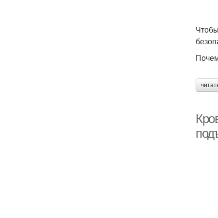
Чтобы
безоп
Почем
читат
Кро
под