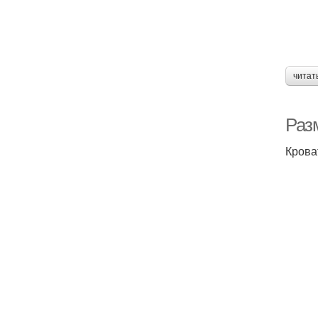
читат
Раз
Крова