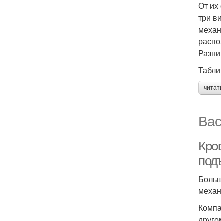
От их
три в
механ
распо
Разни
Табли
читат
Вас
Кро
под
Больш
механ
Компа
друго