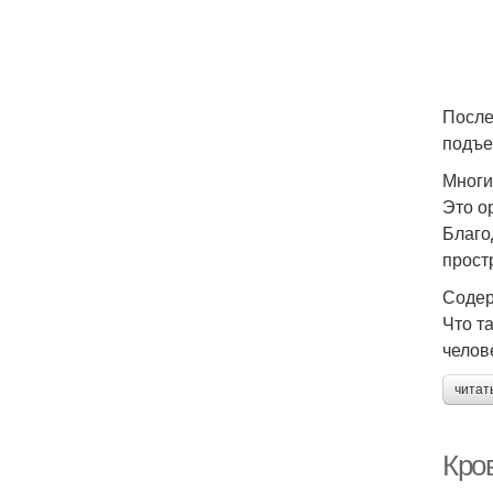
После
подъе
Многи
Это о
Благо
прост
Содер
Что т
челов
читат
Кро