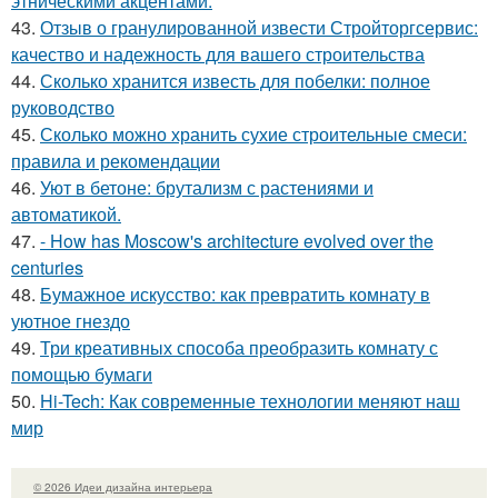
этническими акцентами.
43.
Отзыв о гранулированной извести Стройторгсервис:
качество и надежность для вашего строительства
44.
Сколько хранится известь для побелки: полное
руководство
45.
Сколько можно хранить сухие строительные смеси:
правила и рекомендации
46.
Уют в бетоне: брутализм с растениями и
автоматикой.
47.
- How has Moscow's architecture evolved over the
centuries
48.
Бумажное искусство: как превратить комнату в
уютное гнездо
49.
Три креативных способа преобразить комнату с
помощью бумаги
50.
Hi-Tech: Как современные технологии меняют наш
мир
© 2026 Идеи дизайна интерьера