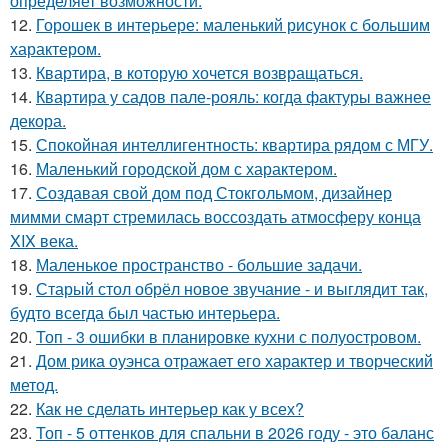
определяет возможности.
12.
Горошек в интерьере: маленький рисунок с большим
характером.
13.
Квартира, в которую хочется возвращаться.
14.
Квартира у садов пале-рояль: когда фактуры важнее
декора.
15.
Спокойная интеллигентность: квартира рядом с МГУ.
16.
Маленький городской дом с характером.
17.
Создавая свой дом под Стокгольмом, дизайнер
мимми смарт стремилась воссоздать атмосферу конца
XIX века.
18.
Маленькое пространство - большие задачи.
19.
Старый стол обрёл новое звучание - и выглядит так,
будто всегда был частью интерьера.
20.
Топ - 3 ошибки в планировке кухни с полуостровом.
21.
Дом рика оуэнса отражает его характер и творческий
метод.
22.
Как не сделать интерьер как у всех?
23.
Топ - 5 оттенков для спальни в 2026 году - это баланс