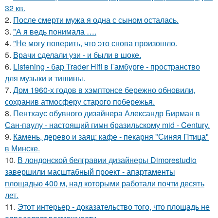
32 кв.
2.
После смерти мужа я одна с сыном осталась.
3.
"А я ведь понимала ….
4.
"Не могу поверить, что это снова произошло.
5.
Врачи сделали узи - и были в шоке.
6.
Listening - бар Trader Hifi в Гамбурге - пространство
для музыки и тишины.
7.
Дом 1960-х годов в хэмптонсе бережно обновили,
сохранив атмосферу старого побережья.
8.
Пентхаус обувного дизайнера Александр Бирман в
Сан-паулу - настоящий гимн бразильскому mid - Century.
9.
Камень, дерево и заяц: кафе - пекарня "Синяя Птица"
в Минске.
10.
В лондонской белгравии дизайнеры Dimorestudio
завершили масштабный проект - апартаменты
площадью 400 м, над которыми работали почти десять
лет.
11.
Этот интерьер - доказательство того, что площадь не