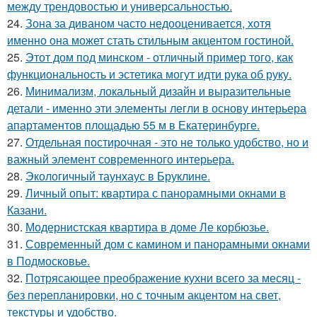
между трендовостью и универсальностью.
24.
Зона за диваном часто недооценивается, хотя
именно она может стать стильным акцентом гостиной.
25.
Этот дом под минском - отличный пример того, как
функциональность и эстетика могут идти рука об руку.
26.
Минимализм, локальный дизайн и выразительные
детали - именно эти элементы легли в основу интерьера
апартаментов площадью 55 м в Екатеринбурге.
27.
Отдельная постирочная - это не только удобство, но и
важный элемент современного интерьера.
28.
Экологичный таунхаус в Бруклине.
29.
Личный опыт: квартира с панорамными окнами в
Казани.
30.
Модернистская квартира в доме Ле корбюзье.
31.
Современный дом с камином и панорамными окнами
в Подмосковье.
32.
Потрясающее преображение кухни всего за месяц -
без перепланировки, но с точным акцентом на свет,
текстуры и удобство.