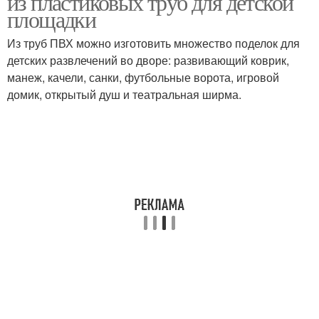
из пластиковых труб для детской
площадки
Из труб ПВХ можно изготовить множество поделок для
Теплица из
Забор из пластиковой
детских развлечений во дворе: развивающий коврик,
пластиковых труб
трубы
манеж, качели, санки, футбольные ворота, игровой
домик, открытый душ и театральная ширма.
Ширма из
Трубы для детского
полипропиленовой
сада
трубы