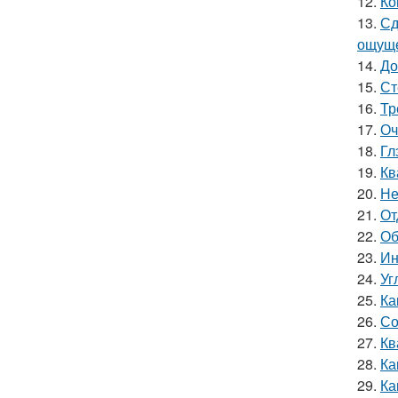
12.
Ко
13.
Сд
ощуще
14.
До
15.
Ст
16.
Тр
17.
Оч
18.
Гл
19.
Кв
20.
Не
21.
От
22.
Об
23.
Ин
24.
Уг
25.
Ка
26.
Со
27.
Кв
28.
Ка
29.
Ка