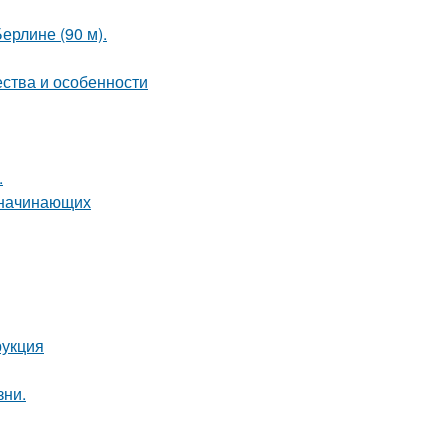
ерлине (90 м).
ества и особенности
.
я начинающих
рукция
зни.