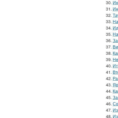
30.
Ин
31.
Ин
32.
Та
33.
На
34.
Ид
35.
На
36.
За
37.
Ви
38.
Ка
39.
He
40.
Ит
41.
Вт
42.
Ра
43.
Яр
44.
Ка
45.
За
46.
Со
47.
Из
48.
Из