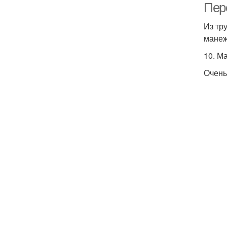
Пер
Из тр
манеж
10. М
Очень