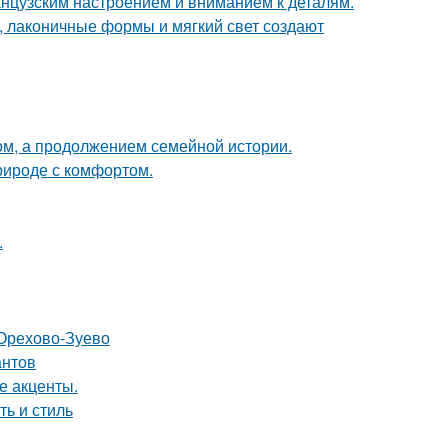
анцузским настроением и вниманием к деталям.
, лаконичные формы и мягкий свет создают
ом, а продолжением семейной истории.
природе с комфортом.
.
 Орехово-Зуево
антов
е акценты.
ть и стиль