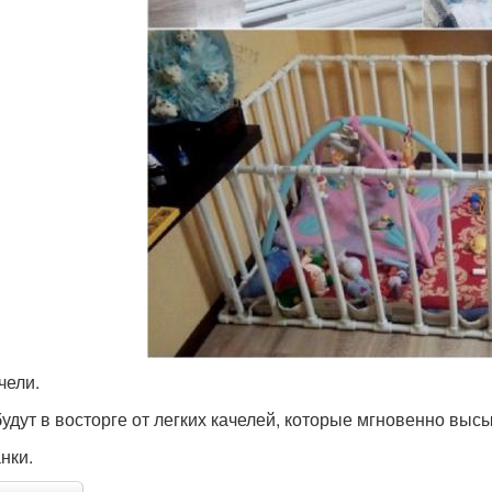
чели.
будут в восторге от легких качелей, которые мгновенно выс
нки.