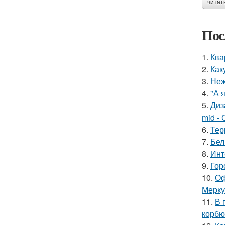
читат
Пос
1.
Ква
2.
Как
3.
Неж
4.
"А 
5.
Диз
mid - 
6.
Тер
7.
Бел
8.
Инт
9.
Гор
10.
Оф
Мерку
11.
В 
корбю