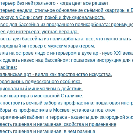
терьер без нейтрального - когда цвет всё решает.
терьер недели: стильное обновление съёмной квартиры в Б
унхаус в Сочи: свет, покой и функциональность.
вес для бассейна из прозрачного поликарбоната: преимущ
ея для интерьера: уютная веранда.
весы для бассейна из поликарбоната: все, что нужно знать
городный интерьер с мужским характером.
лла на острове лидо с интерьером в духе ар - нуво XXI века
к сделать навес над бассейном: пошаговая инструкция дл
adlines:
альянская арт - вилла как пространство искусства.
орая жизнь подмосковного особняка.
циональный минимализм в действии.
кая квартира в московской Сталинке.
к построить вечный забор из профнастила: пошаговая инст
боры из профнастила в Москве: установка под ключ
временный кабинет и терраса - акценты для загородной жи
весть гашеная и негашеная: свойства и применение
весть гашеная и негашеная: в чем разница