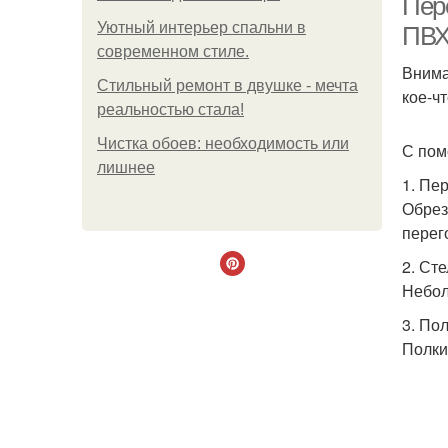
Пере
Уютный интерьер спальни в
ПВХ
современном стиле.
Внима
Стильный ремонт в двушке - мечта
кое-ч
реальностью стала!
Чистка обоев: необходимость или
С пом
лишнее
1. Пе
Обрез
перег
2. Ст
Небол
3. По
Полки