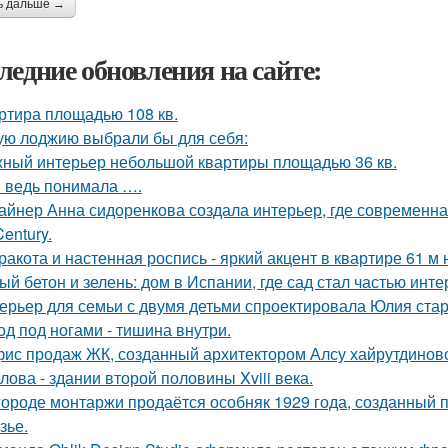
ь дальше →
ледние обновления на сайте:
ртира площадью 108 кв.
ую лоджию выбрали бы для себя:
ный интерьер небольшой квартиры площадью 36 кв.
я ведь понимала ….
айнер Анна сидоренкова создала интерьер, где современна
Century.
ракота и настенная роспись - яркий акцент в квартире 61 м 
ый бетон и зелень: дом в Испании, где сад стал частью инте
ерьер для семьи с двумя детьми спроектировала Юлия стар
од под ногами - тишина внутри.
ис продаж ЖК, созданный архитектором Алсу хайрутдинов
лова - здании второй половины Xviii века.
городе монтаржи продаётся особняк 1929 года, созданный
зье.