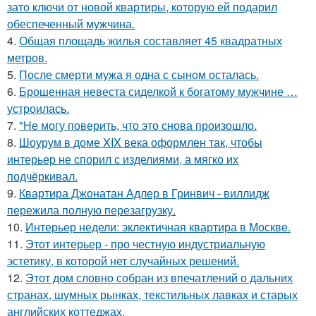
зато ключи от новой квартиры, которую ей подарил
обеспеченный мужчина.
4.
Общая площадь жилья составляет 45 квадратных
метров.
5.
После смерти мужа я одна с сыном осталась.
6.
Брошенная невеста сиделкой к богатому мужчине …
устроилась.
7.
"Не могу поверить, что это снова произошло.
8.
Шоурум в доме XIX века оформлен так, чтобы
интерьер не спорил с изделиями, а мягко их
подчёркивал.
9.
Квартира Джонатан Адлер в Гринвич - виллидж
пережила полную перезагрузку.
10.
Интерьер недели: эклектичная квартира в Москве.
11.
Этот интерьер - про честную индустриальную
эстетику, в которой нет случайных решений.
12.
Этот дом словно собран из впечатлений о дальних
странах, шумных рынках, текстильных лавках и старых
английских коттеджах.