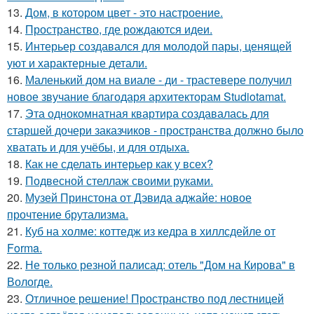
13.
Дом, в котором цвет - это настроение.
14.
Пространство, где рождаются идеи.
15.
Интерьер создавался для молодой пары, ценящей
уют и характерные детали.
16.
Маленький дом на виале - ди - трастевере получил
новое звучание благодаря архитекторам Studiotamat.
17.
Эта однокомнатная квартира создавалась для
старшей дочери заказчиков - пространства должно было
хватать и для учёбы, и для отдыха.
18.
Как не сделать интерьер как у всех?
19.
Подвесной стеллаж своими руками.
20.
Музей Принстона от Дэвида аджайе: новое
прочтение брутализма.
21.
Куб на холме: коттедж из кедра в хиллсдейле от
Forma.
22.
Не только резной палисад: отель "Дом на Кирова" в
Вологде.
23.
Отличное решение! Пространство под лестницей