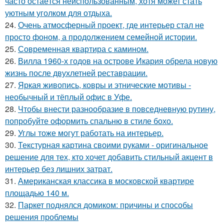
часто остаётся неиспользованным, хотя может стать
уютным уголком для отдыха.
24.
Очень атмосферный проект, где интерьер стал не
просто фоном, а продолжением семейной истории.
25.
Современная квартира с камином.
26.
Вилла 1960-х годов на острове Икария обрела новую
жизнь после двухлетней реставрации.
27.
Яркая живопись, ковры и этнические мотивы -
необычный и тёплый офис в Уфе.
28.
Чтобы внести разнообразие в повседневную рутину,
попробуйте оформить спальню в стиле бохо.
29.
Углы тоже могут работать на интерьер.
30.
Текстурная картина своими руками - оригинальное
решение для тех, кто хочет добавить стильный акцент в
интерьер без лишних затрат.
31.
Американская классика в московской квартире
площадью 140 м.
32.
Паркет поднялся домиком: причины и способы
решения проблемы