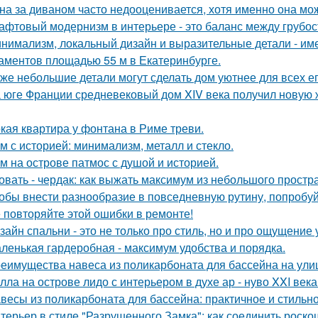
на за диваном часто недооценивается, хотя именно она мож
афтовый модернизм в интерьере - это баланс между грубо
нимализм, локальный дизайн и выразительные детали - име
аментов площадью 55 м в Екатеринбурге.
же небольшие детали могут сделать дом уютнее для всех ег
 юге Франции средневековый дом XIV века получил новую 
кая квартира у фонтана в Риме треви.
м с историей: минимализм, металл и стекло.
м на острове патмос с душой и историей.
овать - чердак: как выжать максимум из небольшого простр
обы внести разнообразие в повседневную рутину, попробуй
 повторяйте этой ошибки в ремонте!
зайн спальни - это не только про стиль, но и про ощущение
ленькая гардеробная - максимум удобства и порядка.
еимущества навеса из поликарбоната для бассейна на ули
лла на острове лидо с интерьером в духе ар - нуво XXI века
весы из поликарбоната для бассейна: практичное и стильн
терьер в стиле "Разрушенного Замка": как соединить роско