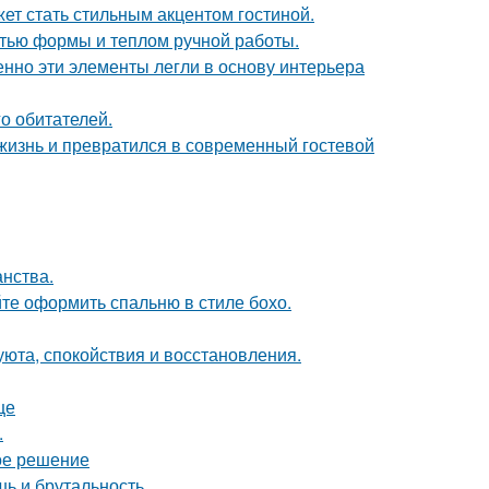
ет стать стильным акцентом гостиной.
стью формы и теплом ручной работы.
нно эти элементы легли в основу интерьера
о обитателей.
жизнь и превратился в современный гостевой
анства.
те оформить спальню в стиле бохо.
 уюта, спокойствия и восстановления.
це
.
ое решение
шь и брутальность.