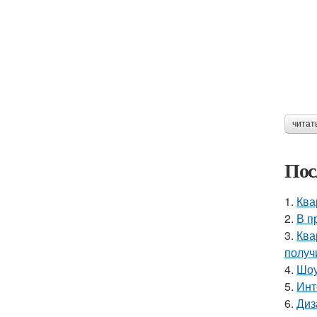
читат
Пос
1.
Ква
2.
В п
3.
Ква
получ
4.
Шоу
5.
Инт
6.
Диз