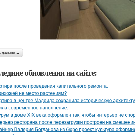
ь дальше →
ледние обновления на сайте:
ртира после проведения капитального ремонта.
рихожей не место растениям?
ртира в центре Мадрида сохранила историческую архитектур
ила современное наполнение.
рум в доме XIX века оформлен так, чтобы интерьер не спор
ерьер ресторана после перезагрузки построен на смешении
айнер Валерия Богданова из бюро проект культура оформи