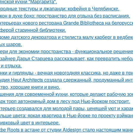
янской кухни "Маргарита".
родные текстуры и джапанди: кофейня в Челябинске.
кон в духе бохо: пространство для отдыха без расписания.
нтерьерах нового ресторана Grande Bibliotheca на белорус
ферой старинной библиотеки.
доме датского декоратора и стилиста малу карберг в ведбе
ых шаров.
ери для экономии пространства - функциональное решени
зайнер Дарья Старцева рассказывает, как превратить неб
 и отдыха.
нки и гирлянды - вечная новогодняя классика, но даже в п
удия Heut Architects создала сдержанный, продуманный ин
ство, хорошие книги и вино.
шения для современной кухни, которые делают рабочую зо
рк торп автономный дом в лесу под Нью-йорком построит.
терьер создавался для молодой пары, ценящей уют и хара
льше цвета: яркая квартира в Нью-йорке по проекту рэйман
ивковый цвет в интерьере.
фе Roots в астане от студии Aidesign стало настоящим ман