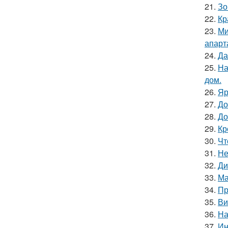
21.
Зо
22.
Кр
23.
Ми
апарт
24.
Да
25.
На
дом.
26.
Яр
27.
До
28.
До
29.
Кр
30.
Чт
31.
Не
32.
Ди
33.
Ма
34.
Пр
35.
Ви
36.
На
37.
Ин