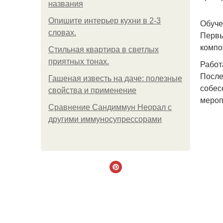
названия
Опишите интерьер кухни в 2-3
Обуче
словах.
Первы
компо
Стильная квартира в светлых
приятных тонах.
Работ
После
Гашеная известь на даче: полезные
собес
свойства и применение
мероп
Сравнение Сандиммун Неорал с
другими иммуносупрессорами