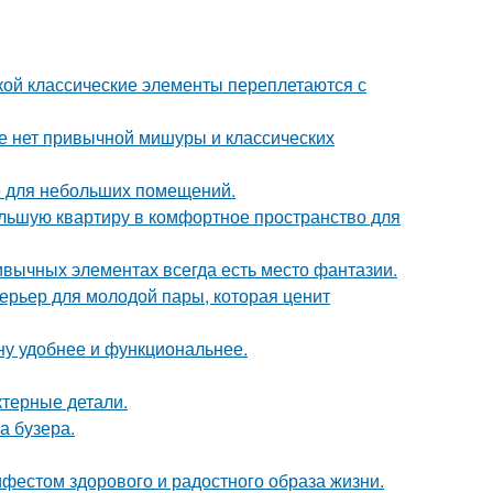
ской классические элементы переплетаются с
ке нет привычной мишуры и классических
е для небольших помещений.
ольшую квартиру в комфортное пространство для
ривычных элементах всегда есть место фантазии.
терьер для молодой пары, которая ценит
ну удобнее и функциональнее.
ктерные детали.
а бузера.
ифестом здорового и радостного образа жизни.