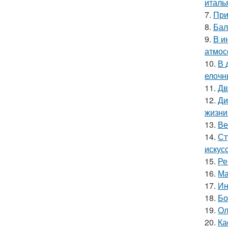
италь
7.
При
8.
Бал
9.
В и
атмос
10.
В 
елочн
11.
Дв
12.
Ди
жизни
13.
Ве
14.
Ст
искус
15.
Ре
16.
Ма
17.
Ин
18.
Бо
19.
Ол
20.
Ка