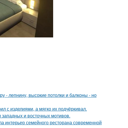
у - лепнину, высокие потолки и балконы - но
ил с изделиями, а мягко их подчёркивал.
 западных и восточных мотивов.
ла интерьер семейного ресторана современной