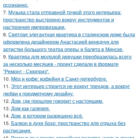
осознанно.
7.
Музыка стала отправной точкой этого интерьера:
пространство выстроено вокруг инструментов и
настроения импровизации.
8.
Светлая элегантная квартира в сталинском доме была
оформлена дизайнером Анастасией венедчук для
артистки большого театра оперы и балета в Минске.
9.
Квартира для молодой девушки преобразилась всего
за несколько месяцев - проект сделали в формате
"Ремонт - Сюрприз".
10.
Мёд и кофе: кофейня в Санкт-петербурге.
11.
Этот интерьер строится не вокруг трендов, а вокруг
любви к предметному дизайну.
12.
Дом, где прошлое говорит с настоящим.
13.
Дом как галерея.
14.
Дом, в котором разрешено всё.
15.
Балкон в духе бохо: пространство для отдыха без
расписания.
16.
Ремонт до и после: спокойная палитра, чистые линии