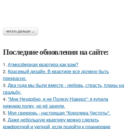
читать дальше →
Последние обновления на сайте:
1.
Атмосферная квартира как вам?
2.
Красивый дизайн. В квартире все должно быть
прекрасно.
3.
Два года мы были вместе - любовь, страсть, планы на
свадьбу.
4.
"Мне Неудобно, я не Полезу Наверх": я купила
нижнюю полку, но её заняли.
5.
Моя свекровь - настоящая "Королева Чистоты".
6.
Даже небольшую квартиру можно сделать
комфортной и уютной, если подойти к планировке