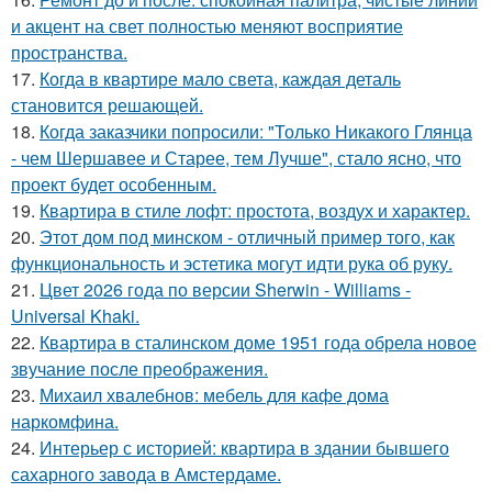
и акцент на свет полностью меняют восприятие
пространства.
17.
Когда в квартире мало света, каждая деталь
становится решающей.
18.
Когда заказчики попросили: "Только Никакого Глянца
- чем Шершавее и Старее, тем Лучше", стало ясно, что
проект будет особенным.
19.
Квартира в стиле лофт: простота, воздух и характер.
20.
Этот дом под минском - отличный пример того, как
функциональность и эстетика могут идти рука об руку.
21.
Цвет 2026 года по версии Sherwin - Williams -
Universal Khaki.
22.
Квартира в сталинском доме 1951 года обрела новое
звучание после преображения.
23.
Михаил хвалебнов: мебель для кафе дома
наркомфина.
24.
Интерьер с историей: квартира в здании бывшего
сахарного завода в Амстердаме.