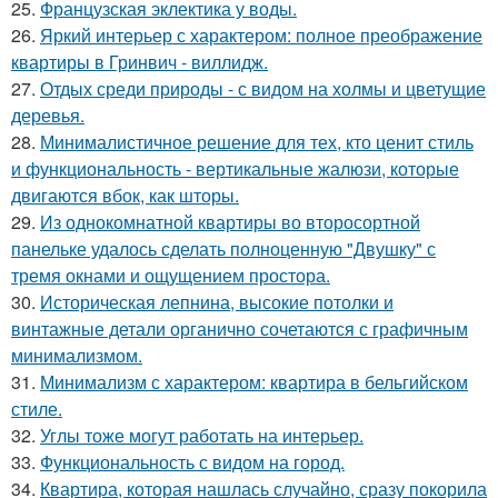
25.
Французская эклектика у воды.
26.
Яркий интерьер с характером: полное преображение
квартиры в Гринвич - виллидж.
27.
Отдых среди природы - с видом на холмы и цветущие
деревья.
28.
Минималистичное решение для тех, кто ценит стиль
и функциональность - вертикальные жалюзи, которые
двигаются вбок, как шторы.
29.
Из однокомнатной квартиры во второсортной
панельке удалось сделать полноценную "Двушку" с
тремя окнами и ощущением простора.
30.
Историческая лепнина, высокие потолки и
винтажные детали органично сочетаются с графичным
минимализмом.
31.
Минимализм с характером: квартира в бельгийском
стиле.
32.
Углы тоже могут работать на интерьер.
33.
Функциональность с видом на город.
34.
Квартира, которая нашлась случайно, сразу покорила