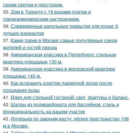
своим светом и простором.
35.
Дом в Торонто с 19 видами плитки и
средиземноморским настроением.
36.
Современные напольные покрытия для кухни: 6
лучших вариантов
37.
Какие парки в Москве самые популярные среди
жителей и гостей города
38.
Американская классика в Петербурге: стильная
квартира площадью 130 м.
39.
Американская классика в московской квартире
площадью 140 м.
40.
Как исправить вздутие паркетной доски после
попадания воды
41.
Идея для стильной гостиной: свет, фактуры и баланс.
42.
Шатры из поликарбоната для бассейнов: стиль и
функциональность на вашем участке
43.
Интерьер по законам васту: лёгкое пространство 108
м в Москве.
44.
Заборы из профнастила в Москве: установка под