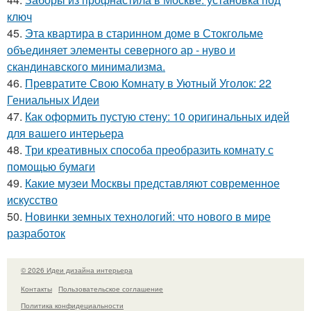
ключ
45.
Эта квартира в старинном доме в Стокгольме
объединяет элементы северного ар - нуво и
скандинавского минимализма.
46.
Превратите Свою Комнату в Уютный Уголок: 22
Гениальных Идеи
47.
Как оформить пустую стену: 10 оригинальных идей
для вашего интерьера
48.
Три креативных способа преобразить комнату с
помощью бумаги
49.
Какие музеи Москвы представляют современное
искусство
50.
Новинки земных технологий: что нового в мире
разработок
© 2026 Идеи дизайна интерьера
Контакты
Пользовательское соглашение
Политика конфидециальности