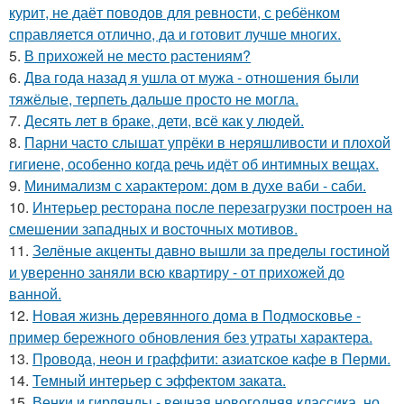
курит, не даёт поводов для ревности, с ребёнком
справляется отлично, да и готовит лучше многих.
5.
В прихожей не место растениям?
6.
Два года назад я ушла от мужа - отношения были
тяжёлые, терпеть дальше просто не могла.
7.
Десять лет в браке, дети, всё как у людей.
8.
Парни часто слышат упрёки в неряшливости и плохой
гигиене, особенно когда речь идёт об интимных вещах.
9.
Минимализм с характером: дом в духе ваби - саби.
10.
Интерьер ресторана после перезагрузки построен на
смешении западных и восточных мотивов.
11.
Зелёные акценты давно вышли за пределы гостиной
и уверенно заняли всю квартиру - от прихожей до
ванной.
12.
Новая жизнь деревянного дома в Подмосковье -
пример бережного обновления без утраты характера.
13.
Провода, неон и граффити: азиатское кафе в Перми.
14.
Темный интерьер с эффектом заката.
15.
Венки и гирлянды - вечная новогодняя классика, но