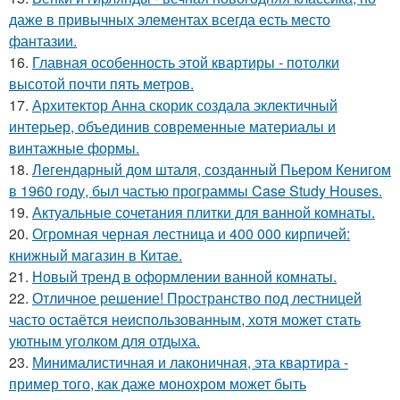
даже в привычных элементах всегда есть место
фантазии.
16.
Главная особенность этой квартиры - потолки
высотой почти пять метров.
17.
Архитектор Анна скорик создала эклектичный
интерьер, объединив современные материалы и
винтажные формы.
18.
Легендарный дом шталя, созданный Пьером Кенигом
в 1960 году, был частью программы Case Study Houses.
19.
Актуальные сочетания плитки для ванной комнаты.
20.
Огромная черная лестница и 400 000 кирпичей:
книжный магазин в Китае.
21.
Новый тренд в оформлении ванной комнаты.
22.
Отличное решение! Пространство под лестницей
часто остаётся неиспользованным, хотя может стать
уютным уголком для отдыха.
23.
Минималистичная и лаконичная, эта квартира -
пример того, как даже монохром может быть