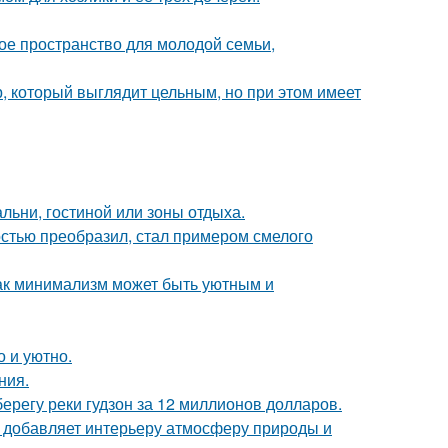
е пространство для молодой семьи,
, который выглядит цельным, но при этом имеет
льни, гостиной или зоны отдыха.
остью преобразил, стал примером смелого
ак минимализм может быть уютным и
о и уютно.
ния.
берегу реки гудзон за 12 миллионов долларов.
у добавляет интерьеру атмосферу природы и