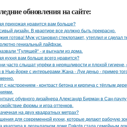
ледние обновления на сайте:
ая прихожая нравится вам больше?
сивый дизайн. В квартире все должно быть прекрасно.
жия готова! Муж установил стеклопакет, утеплил и сделал 
олютно гениальный лайфхак.
назвали "Гулящей" - и выгнали из дома.
ая кухня вам больше всего нравится?
ни часто слышат упрёки в неряшливости и плохой гигиене, 
 в Нью-йорке с интерьерами Жана - Луи деньо - пример того
менно.
т с настроением - контраст бетона и кирпича с тёплым де
ниями.
нтхаус обувного дизайнера Александр Бирман в Сан-паулу -
окойствие формы и игра оттенков.
ачечная на двух квадратных метрах?
шения для современной кухни, которые делают рабочую зо
а квартира в легендарном доме Dakota стала семейным дом