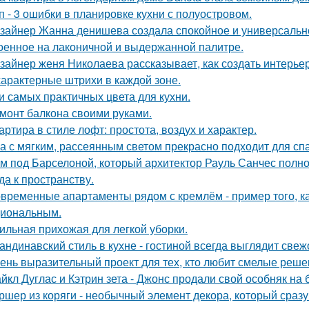
п - 3 ошибки в планировке кухни с полуостровом.
зайнер Жанна денишева создала спокойное и универсально
оенное на лаконичной и выдержанной палитре.
зайнер женя Николаева рассказывает, как создать интерьер
характерные штрихи в каждой зоне.
и самых практичных цвета для кухни.
монт балкона своими руками.
артира в стиле лофт: простота, воздух и характер.
а с мягким, рассеянным светом прекрасно подходит для спа
м под Барселоной, который архитектор Рауль Санчес полн
да к пространству.
временные апартаменты рядом с кремлём - пример того, к
иональным.
ильная прихожая для легкой уборки.
андинавский стиль в кухне - гостиной всегда выглядит свеж
ень выразительный проект для тех, кто любит смелые реше
йкл Дуглас и Кэтрин зета - Джонс продали свой особняк на 
ршер из коряги - необычный элемент декора, который сраз