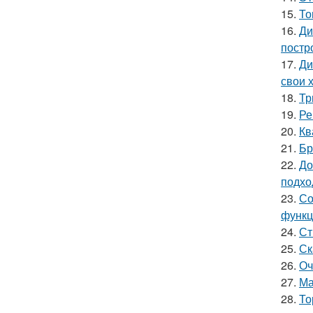
15.
То
16.
Ди
постр
17.
Ди
свои 
18.
Тр
19.
Ре
20.
Кв
21.
Бр
22.
До
подхо
23.
Со
функц
24.
Ст
25.
Ск
26.
Оч
27.
Ма
28.
То