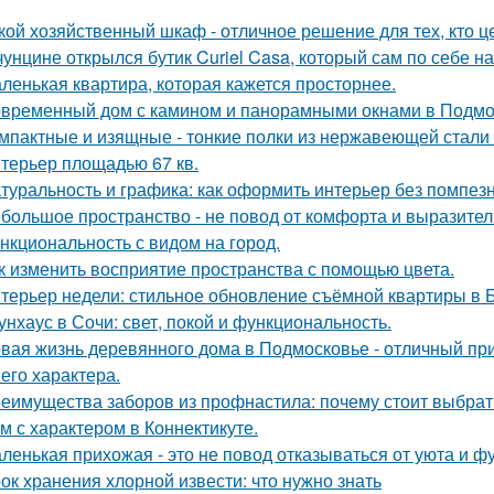
кой хозяйственный шкаф - отличное решение для тех, кто ц
чунцине открылся бутик Curiel Casa, который сам по себе 
ленькая квартира, которая кажется просторнее.
временный дом с камином и панорамными окнами в Подмо
мпактные и изящные - тонкие полки из нержавеющей стали
терьер площадью 67 кв.
туральность и графика: как оформить интерьер без помпезн
большое пространство - не повод от комфорта и выразител
нкциональность с видом на город.
к изменить восприятие пространства с помощью цвета.
терьер недели: стильное обновление съёмной квартиры в Б
унхаус в Сочи: свет, покой и функциональность.
вая жизнь деревянного дома в Подмосковье - отличный при
 его характера.
еимущества заборов из профнастила: почему стоит выбрат
м с характером в Коннектикуте.
ленькая прихожая - это не повод отказываться от уюта и ф
ок хранения хлорной извести: что нужно знать