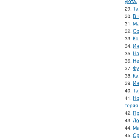
уюта.
29.
Та
30.
В 
31.
Ма
32.
Со
33.
Ко
34.
Ин
35.
На
36.
Не
37.
Фу
38.
Ка
39.
Ин
40.
Та
41.
Но
теряя
42.
Пр
43.
До
44.
Ма
45.
Ср