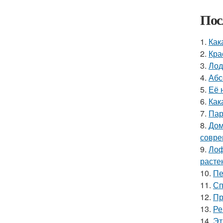
Пос
1.
Как
2.
Кра
3.
Лод
4.
Абс
5.
Её 
6.
Как
7.
Пар
8.
Дом
совре
9.
Лоф
расте
10.
Пе
11.
Сп
12.
Пр
13.
Ре
14.
Эт