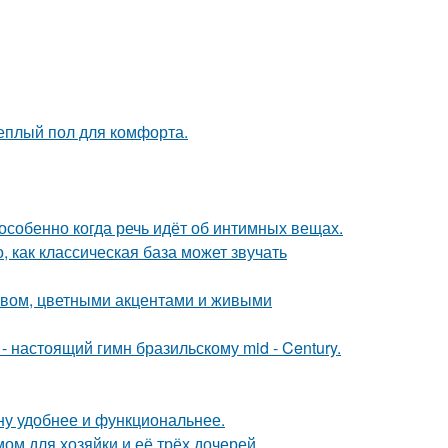
теплый пол для комфорта.
особенно когда речь идёт об интимных вещах.
, как классическая база может звучать
ревом, цветными акцентами и живыми
 настоящий гимн бразильскому mid - Century.
ну удобнее и функциональнее.
ом для хозяйки и её трёх дочерей.