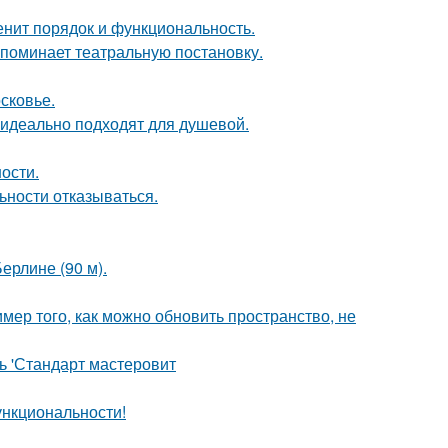
енит порядок и функциональность.
напоминает театральную постановку.
сковье.
 идеально подходят для душевой.
ости.
ьности отказываться.
ерлине (90 м).
мер того, как можно обновить пространство, не
ь 'Стандарт мастеровит
ункциональности!