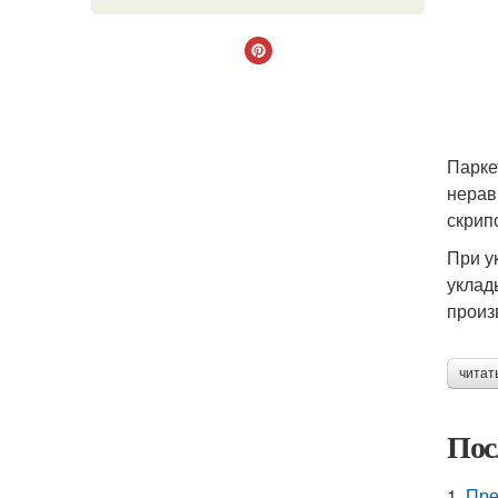
Парке
нерав
скрип
При у
уклад
произ
читат
Пос
1.
Пре