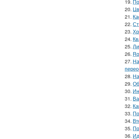
19.
По
20.
Цв
21.
Ка
22.
Ст
23.
Хр
24.
Кв
25.
Ли
26.
Ro
27.
На
перео
28.
На
29.
Об
30.
Ин
31.
Ва
32.
Ка
33.
По
34.
Вт
35.
По
36.
Ид