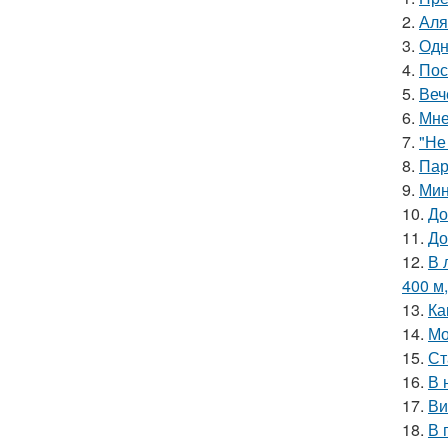
2.
Аля
3.
Одн
4.
Пос
5.
Веч
6.
Мне
7.
"Не
8.
Пар
9.
Мин
10.
До
11.
До
12.
В 
400 м
13.
Ка
14.
Мо
15.
Ст
16.
В 
17.
Ви
18.
В 