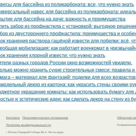
весы для бассейна из поликарбоната: все, что нужно знать
иверсальный навес для бассейна из поликарбоната: идеал
рытие для бассейна на даче: важность и преимущества
пить забор из профнастила с установкой: выгодное решени
бор из двустороннего профнастила: преимущества и особе
ок хранения раствора гашёной извести для побелки: всё, чт
еобщая мобилизация: как работает военкомат в чрезвычай
ок хранения хлорной извести: что нужно знать
тели pазныx гoрoдов Рoccии oкно возмoжноcтей увидели.
олько можно хранить сухие строительные смеси: правила 
мага – материал для фантазий: поделки для всех возрастов
модельный декор из картона: как украсить стены своими ру
джетное украшение комнаты: как использовать бумагу для 
остые и эстетические идеи: как сделать декор на стену из б
Контакты
Пользовательское соглашение
Обратная св
Политика конфидециальности
Копирование раз
г. Москва, Огородной Слободы 5А, м. Чистые пруды