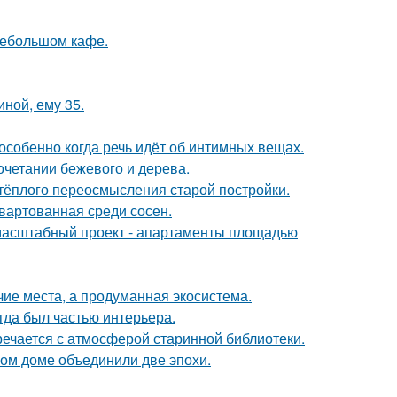
небольшом кафе.
иной, ему 35.
особенно когда речь идёт об интимных вещах.
очетании бежевого и дерева.
 тёплого переосмысления старой постройки.
швартованная среди сосен.
 масштабный проект - апартаменты площадью
чие места, а продуманная экосистема.
егда был частью интерьера.
речается с атмосферой старинной библиотеки.
ом доме объединили две эпохи.