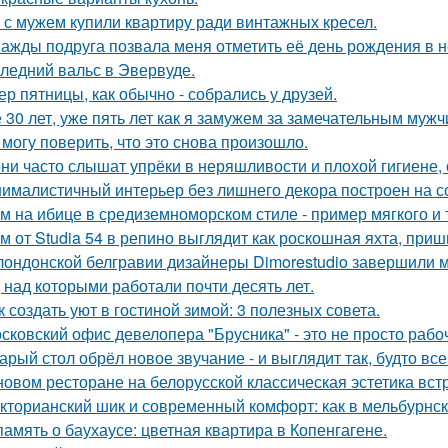
 с мужем купили квартиру ради винтажных кресел.
ажды подруга позвала меня отметить её день рождения в 
ледний вальс в Эвервуде.
ер пятницы, как обычно - собрались у друзей.
 30 лет, уже пять лет как я замужем за замечательным мужч
 могу поверить, что это снова произошло.
ни часто слышат упрёки в неряшливости и плохой гигиене, 
ималистичный интерьер без лишнего декора построен на с
м на ибице в средиземноморском стиле - пример мягкого и
м от Studia 54 в репино выглядит как роскошная яхта, при
лондонской белгравии дизайнеры Dimorestudio завершили
, над которыми работали почти десять лет.
к создать уют в гостиной зимой: 3 полезных совета.
сковский офис девелопера "Брусника" - это не просто рабо
арый стол обрёл новое звучание - и выглядит так, будто вс
новом ресторане на белорусской классическая эстетика вст
кторианский шик и современный комфорт: как в мельбурнск
память о баухаусе: цветная квартира в Копенгагене.