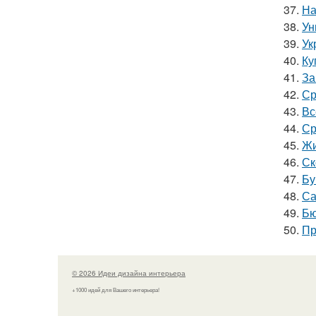
37.
На
38.
Ун
39.
Ук
40.
Ку
41.
За
42.
Ср
43.
Вс
44.
Ср
45.
Жи
46.
Ск
47.
Бу
48.
Са
49.
Бю
50.
Пр
© 2026 Идеи дизайна интерьера
+1000 идей для Вашего интерьера!