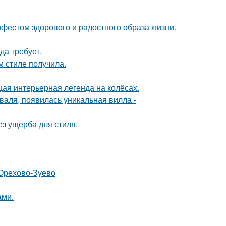
ифестом здорового и радостного образа жизни.
да требует.
м стиле получила.
щая интерьерная легенда на колёсах.
валя, появилась уникальная вилла -
з ущерба для стиля.
 Орехово-Зуево
ами.