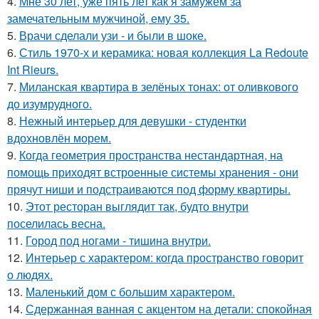
4.
Мне 30 лет, уже пять лет как я замужем за
замечательным мужчиной, ему 35.
5.
Врачи сделали узи - и были в шоке.
6.
Стиль 1970-х и керамика: новая коллекция La Redoute
Int Rieurs.
7.
Миланская квартира в зелёных тонах: от оливкового
до изумрудного.
8.
Нежный интерьер для девушки - студентки
вдохновлён морем.
9.
Когда геометрия пространства нестандартная, на
помощь приходят встроенные системы хранения - они
прячут ниши и подстраиваются под форму квартиры.
10.
Этот ресторан выглядит так, будто внутри
поселилась весна.
11.
Город под ногами - тишина внутри.
12.
Интерьер с характером: когда пространство говорит
о людях.
13.
Маленький дом с большим характером.
14.
Сдержанная ванная с акцентом на детали: спокойная