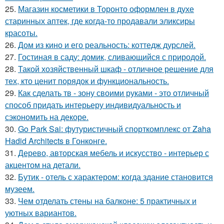
25.
Магазин косметики в Торонто оформлен в духе
старинных аптек, где когда-то продавали эликсиры
красоты.
26.
Дом из кино и его реальность: коттедж дурслей.
27.
Гостиная в саду: домик, сливающийся с природой.
28.
Такой хозяйственный шкаф - отличное решение для
тех, кто ценит порядок и функциональность.
29.
Как сделать тв - зону своими руками - это отличный
способ придать интерьеру индивидуальность и
сэкономить на декоре.
30.
Go Park Sai: футуристичный спорткомплекс от Zaha
Hadid Architects в Гонконге.
31.
Дерево, авторская мебель и искусство - интерьер с
акцентом на детали.
32.
Бутик - отель с характером: когда здание становится
музеем.
33.
Чем отделать стены на балконе: 5 практичных и
уютных вариантов.