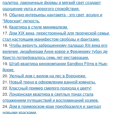
палитра, лаконичные формы и мягкий свет создают
ощущение уюта и дорогого спокойствия.
15.
Обычно интерьеры нантакета - это свет, воздух и
"Морская" легкость.
16.
Квартира в стиле минимализм.
17.
Дом XIX века, перестроенный для творческой семьи,
стал настоящим манифестом свободы и фантазии.
18.
Чтобы вернуть заброшенному палаццо Xiii века его
величие, дизайнерам Анне ковре и Фредерику тубау де
Кристо потребовалось семь лет реставрации.
19.
Штаб-квартира кинокомпании Sandbox Films в Нью-
йорке.
20.
Уютный дом с видом на лес в Воронеже.
21.
Новый тренд в оформлении ванной комнаты.
22.
Классный пример смелого подхода к цвету!
23.
Лондонская квартира в светлых тонах стала
отражением путешествий и воспоминаний хозяев.
24.
Дом в приморском крае преобразился и заиграл
новыми красками.