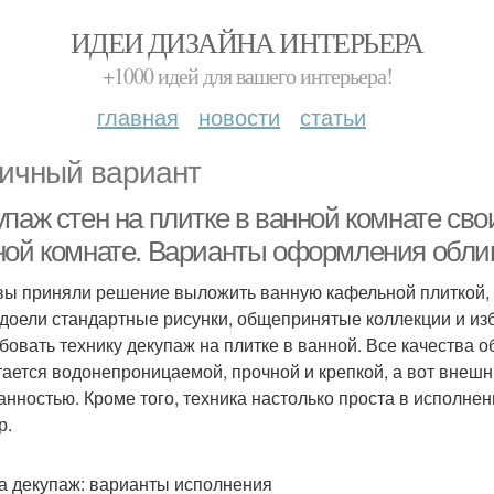
ИДЕИ ДИЗАЙНА ИНТЕРЬЕРА
+1000 идей для вашего интерьера!
главная
новости
статьи
ичный вариант
паж стен на плитке в ванной комнате сво
ной комнате. Варианты оформления обл
вы приняли решение выложить ванную кафельной плиткой, 
адоели стандартные рисунки, общепринятые коллекции и изби
бовать технику декупаж на плитке в ванной. Все качества о
тается водонепроницаемой, прочной и крепкой, а вот внешн
анностью. Кроме того, техника настолько проста в исполне
р.
а декупаж: варианты исполнения