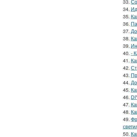
33.
Со
34.
Ид
35.
Ка
36.
Па
37.
До
38.
Ка
39.
Ин
40.
- 
41.
Ка
42.
Ст
43.
Пр
44.
До
45.
Ка
46.
DI
47.
Ка
48.
Ка
49.
Фр
свети
50.
Ка