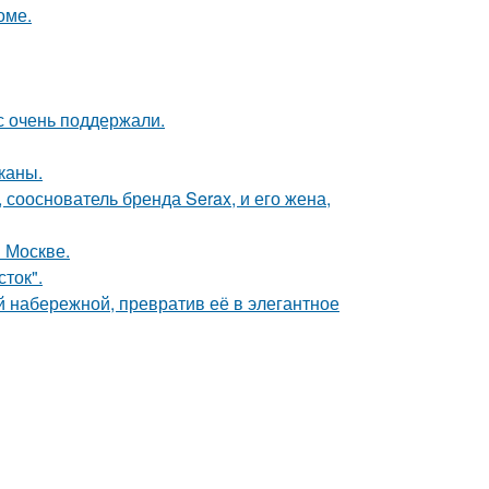
оме.
с очень поддержали.
каны.
 сооснователь бренда Serax, и его жена,
 Москве.
сток".
 набережной, превратив её в элегантное