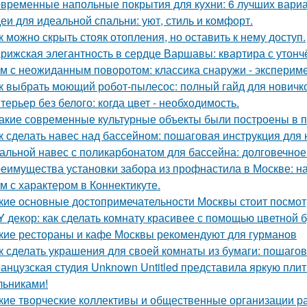
временные напольные покрытия для кухни: 6 лучших вари
еи для идеальной спальни: уют, стиль и комфорт.
к можно скрыть стояк отопления, но оставить к нему доступ.
рижская элегантность в сердце Варшавы: квартира с утон
м с неожиданным поворотом: классика снаружи - экспериме
к выбрать моющий робот-пылесос: полный гайд для новичк
терьер без белого: когда цвет - необходимость.
Какие современные культурные объекты были построены в 
к сделать навес над бассейном: пошаговая инструкция дл
альной навес с поликарбонатом для бассейна: долговечное
еимущества установки забора из профнастила в Москве: на
м с характером в Коннектикуте.
кие основные достопримечательности Москвы стоит посмот
Y декор: как сделать комнату красивее с помощью цветной 
кие рестораны и кафе Москвы рекомендуют для гурманов
к сделать украшения для своей комнаты из бумаги: пошаго
анцузская студия Unknown Untitled представила яркую пли
льниками!
кие творческие коллективы и общественные организации р