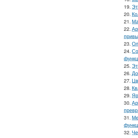
19.
Эт
20.
Ко
21.
Ма
22.
Ар
привы
23.
Ол
24.
Со
функц
25.
Эт
26.
До
27.
Цв
28.
Кв
29.
Яр
30.
Ар
превр
31.
Ме
функц
32.
Че