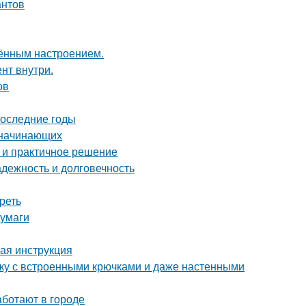
антов
чённым настроением.
нт внутри.
ов
последние годы
я начинающих
 и практичное решение
дежность и долговечность
реть
бумаги
вая инструкция
тку с встроенными крючками и даже настенными
аботают в городе