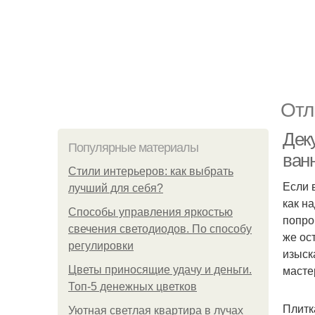
Отл
Деку
Популярные материалы
ван
Стили интерьеров: как выбрать
Если 
лучший для себя?
как н
Способы управления яркостью
попро
свечения светодиодов. По способу
же ос
регулировки
изыск
масте
Цветы приносящие удачу и деньги.
Топ-5 денежных цветков
Плитк
Уютная светлая квартира в лучах