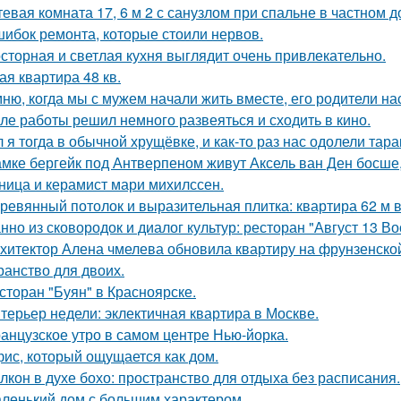
тевая комната 17, 6 м 2 с санузлом при спальне в частном д
шибок ремонта, которые стоили нервов.
сторная и светлая кухня выглядит очень привлекательно.
ая квартира 48 кв.
ню, когда мы с мужем начали жить вместе, его родители на
ле работы решил немного развеяться и сходить в кино.
 я тогда в обычной хрущёвке, и как-то раз нас одолели тара
амке бергейк под Антверпеном живут Аксель ван Ден босше,
ница и керамист мари михилссен.
ревянный потолок и выразительная плитка: квартира 62 м в
нно из сковородок и диалог культур: ресторан "Август 13 Во
хитектор Алена чмелева обновила квартиру на фрунзенской
ранство для двоих.
сторан "Буян" в Красноярске.
терьер недели: эклектичная квартира в Москве.
анцузское утро в самом центре Нью-йорка.
ис, который ощущается как дом.
лкон в духе бохо: пространство для отдыха без расписания.
ленький дом с большим характером.