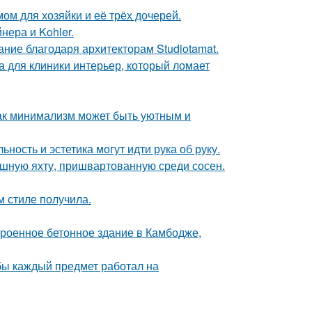
ом для хозяйки и её трёх дочерей.
нера и Kohler.
ание благодаря архитекторам Studiotamat.
а для клиники интерьер, который ломает
ак минимализм может быть уютным и
ность и эстетика могут идти рука об руку.
ошную яхту, пришвартованную среди сосен.
м стиле получила.
троенное бетонное здание в Камбодже,
обы каждый предмет работал на