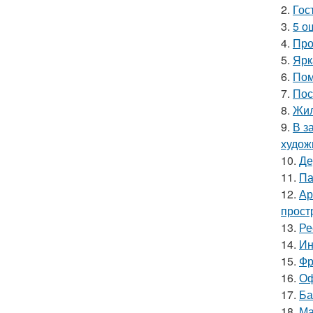
2.
Гос
3.
5 о
4.
Про
5.
Ярк
6.
Пом
7.
Пос
8.
Жил
9.
В з
худож
10.
Де
11.
Па
12.
Ар
прост
13.
Ре
14.
Ин
15.
Фр
16.
Оф
17.
Ба
18.
Ма