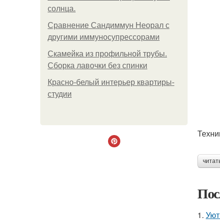
солнца.
Сравнение Сандиммун Неорал с
другими иммуносупрессорами
Скамейка из профильной трубы.
Сборка лавочки без спинки
Красно-белый интерьер квартиры-
студии
Техни
читат
Пос
1.
Уют