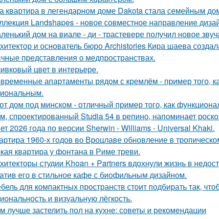
а квартира в легендарном доме Dakota стала семейным дом
ллекция Landshapes - новое совместное направление дизай
ленький дом на виале - ди - трастевере получил новое звуч
хитектор и основатель бюро Archistories Кира шаева создал
чные представления о медпространствах.
ивковый цвет в интерьере.
временные апартаменты рядом с кремлём - пример того, к
иональным.
от дом под минском - отличный пример того, как функциональ
м, спроектированный Studia 54 в репино, напоминает роск
ет 2026 года по версии Sherwin - Williams - Universal Khaki.
артира 1960-х годов во Вроцлаве обновление в тропическо
кая квартира у фонтана в Риме треви.
хитекторы студии Khoan + Partners вдохнули жизнь в недос
атив его в стильное кафе с биофильным дизайном.
бель для компактных пространств стоит подбирать так, чт
иональность и визуальную лёгкость.
м лучше застелить пол на кухне: советы и рекомендации