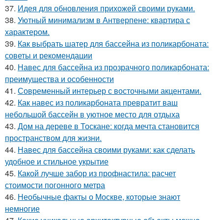
37.
Идея для обновления прихожей своими руками.
38.
Уютный минимализм в Антверпене: квартира с
характером.
39.
Как выбрать шатер для бассейна из поликарбоната:
советы и рекомендации
40.
Навес для бассейна из прозрачного поликарбоната:
преимущества и особенности
41.
Современный интерьер с восточными акцентами.
42.
Как навес из поликарбоната превратит ваш
небольшой бассейн в уютное место для отдыха
43.
Дом на дереве в Тоскане: когда мечта становится
пространством для жизни.
44.
Навес для бассейна своими руками: как сделать
удобное и стильное укрытие
45.
Какой лучше забор из профнастила: расчет
стоимости погонного метра
46.
Необычные факты о Москве, которые знают
немногие