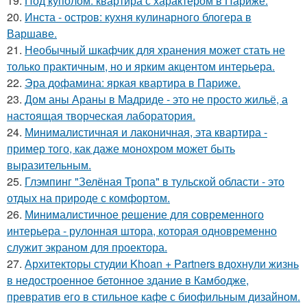
19.
Под куполом: квартира с характером в Париже.
20.
Инста - остров: кухня кулинарного блогера в
Варшаве.
21.
Необычный шкафчик для хранения может стать не
только практичным, но и ярким акцентом интерьера.
22.
Эра дофамина: яркая квартира в Париже.
23.
Дом аны Араны в Мадриде - это не просто жильё, а
настоящая творческая лаборатория.
24.
Минималистичная и лаконичная, эта квартира -
пример того, как даже монохром может быть
выразительным.
25.
Глэмпинг "Зелёная Тропа" в тульской области - это
отдых на природе с комфортом.
26.
Минималистичное решение для современного
интерьера - рулонная штора, которая одновременно
служит экраном для проектора.
27.
Архитекторы студии Khoan + Partners вдохнули жизнь
в недостроенное бетонное здание в Камбодже,
превратив его в стильное кафе с биофильным дизайном.