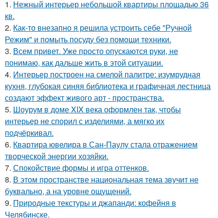
1.
Нежный интерьер небольшой квартиры площадью 36
кв.
2.
Как-то внезапно я решила устроить себе "Ручной
Режим" и помыть посуду без помощи техники.
3.
Всем привет. Уже просто опускаются руки, не
понимаю, как дальше жить в этой ситуации.
4.
Интерьер построен на смелой палитре: изумрудная
кухня, глубокая синяя библиотека и графичная лестница
создают эффект живого арт - пространства.
5.
Шоурум в доме XIX века оформлен так, чтобы
интерьер не спорил с изделиями, а мягко их
подчёркивал.
6.
Квартира ювелира в Сан-Паулу стала отражением
творческой энергии хозяйки.
7.
Спокойствие формы и игра оттенков.
8.
В этом пространстве национальная тема звучит не
буквально, а на уровне ощущений.
9.
Природные текстуры и джапанди: кофейня в
Челябинске.