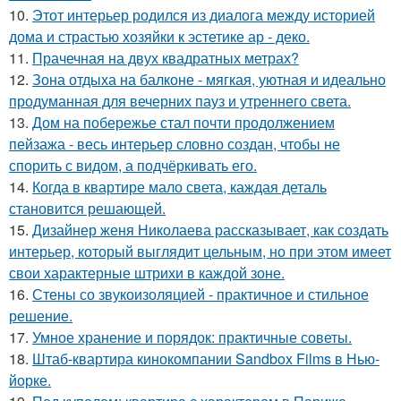
10.
Этот интерьер родился из диалога между историей
дома и страстью хозяйки к эстетике ар - деко.
11.
Прачечная на двух квадратных метрах?
12.
Зона отдыха на балконе - мягкая, уютная и идеально
продуманная для вечерних пауз и утреннего света.
13.
Дом на побережье стал почти продолжением
пейзажа - весь интерьер словно создан, чтобы не
спорить с видом, а подчёркивать его.
14.
Когда в квартире мало света, каждая деталь
становится решающей.
15.
Дизайнер женя Николаева рассказывает, как создать
интерьер, который выглядит цельным, но при этом имеет
свои характерные штрихи в каждой зоне.
16.
Стены со звукоизоляцией - практичное и стильное
решение.
17.
Умное хранение и порядок: практичные советы.
18.
Штаб-квартира кинокомпании Sandbox Films в Нью-
йорке.