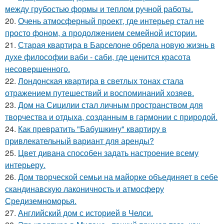
между грубостью формы и теплом ручной работы.
20.
Очень атмосферный проект, где интерьер стал не
просто фоном, а продолжением семейной истории.
21.
Старая квартира в Барселоне обрела новую жизнь в
духе философии ваби - саби, где ценится красота
несовершенного.
22.
Лондонская квартира в светлых тонах стала
отражением путешествий и воспоминаний хозяев.
23.
Дом на Сицилии стал личным пространством для
творчества и отдыха, созданным в гармонии с природой.
24.
Как превратить "Бабушкину" квартиру в
привлекательный вариант для аренды?
25.
Цвет дивана способен задать настроение всему
интерьеру.
26.
Дом творческой семьи на майорке объединяет в себе
скандинавскую лаконичность и атмосферу
Средиземноморья.
27.
Английский дом с историей в Челси.