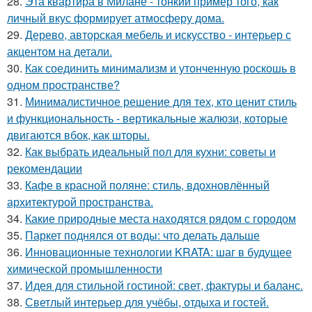
28.
Эта квартира в Милане - тонкий пример того, как
личный вкус формирует атмосферу дома.
29.
Дерево, авторская мебель и искусство - интерьер с
акцентом на детали.
30.
Как соединить минимализм и утонченную роскошь в
одном пространстве?
31.
Минималистичное решение для тех, кто ценит стиль
и функциональность - вертикальные жалюзи, которые
двигаются вбок, как шторы.
32.
Как выбрать идеальный пол для кухни: советы и
рекомендации
33.
Кафе в красной поляне: стиль, вдохновлённый
архитектурой пространства.
34.
Какие природные места находятся рядом с городом
35.
Паркет поднялся от воды: что делать дальше
36.
Инновационные технологии KRATA: шаг в будущее
химической промышленности
37.
Идея для стильной гостиной: свет, фактуры и баланс.
38.
Светлый интерьер для учёбы, отдыха и гостей.