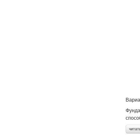
Вариа
Фунда
спосо
читат