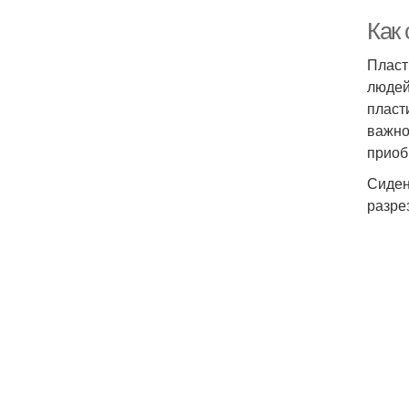
Как
Пласт
людей
пласт
важно
приоб
Сиден
разре