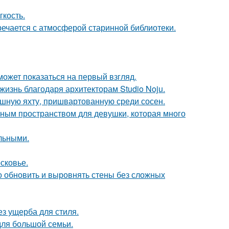
гкость.
речается с атмосферой старинной библиотеки.
может показаться на первый взгляд.
жизнь благодаря архитекторам Studio Noju.
ошную яхту, пришвартованную среди сосен.
тным пространством для девушки, которая много
льными.
сковье.
о обновить и выровнять стены без сложных
з ущерба для стиля.
для большой семьи.