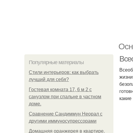
Осн
Все
Популярные материалы
Всеоб
Стили интерьеров: как выбрать
жизни
лучший для себя?
безоп
Гостевая комната 17, 6 м 2 с
готов
санузлом при спальне в частном
какие
доме.
Сравнение Сандиммун Неорал с
другими иммуносупрессорами
Домашняя оранжерея в квартире.