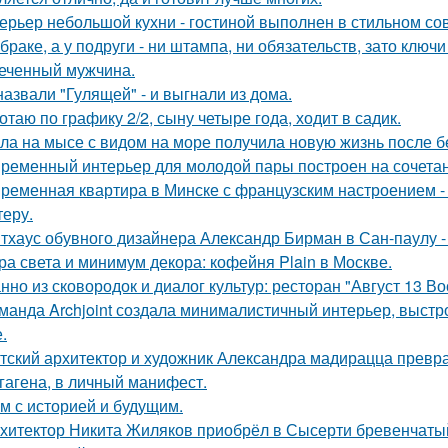
ерьер небольшой кухни - гостиной выполнен в стильном со
 браке, а у подруги - ни штампа, ни обязательств, зато ключ
еченный мужчина.
назвали "Гулящей" - и выгнали из дома.
отаю по графику 2/2, сыну четыре года, ходит в садик.
ла на мысе с видом на море получила новую жизнь после 
ременный интерьер для молодой пары построен на сочетании
ременная квартира в Минске с французским настроением - 
теру.
тхаус обувного дизайнера Александр Бирман в Сан-паулу - 
ра света и минимум декора: кофейня Plain в Москве.
нно из сковородок и диалог культур: ресторан "Август 13 Во
манда Archjoint создала минималистичный интерьер, выстро
.
тский архитектор и художник Александра мадирацца превра
гагена, в личный манифест.
м с историей и будущим.
хитектор Никита Жиляков приобрёл в Сысерти бревенчатый