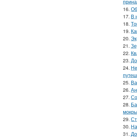
прина
16.
Об
17.
В 
18.
То
19.
Ка
20.
Эк
21.
Зе
22.
Кв
23.
До
24.
Не
путеш
25.
Ва
26.
Ан
27.
Со
28.
Ба
мокры
29.
Ст
30.
На
31.
До