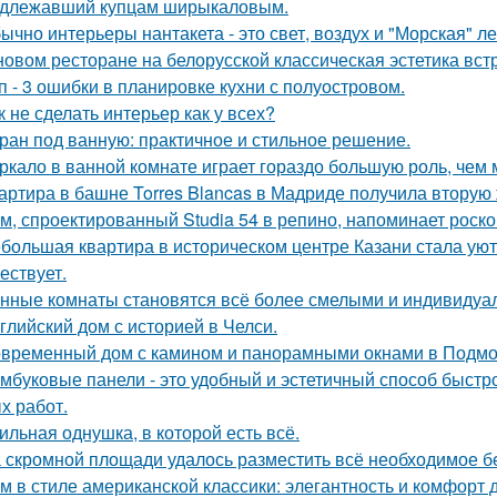
длежавший купцам ширыкаловым.
ычно интерьеры нантакета - это свет, воздух и "Морская" ле
новом ресторане на белорусской классическая эстетика вст
п - 3 ошибки в планировке кухни с полуостровом.
к не сделать интерьер как у всех?
ран под ванную: практичное и стильное решение.
ркало в ванной комнате играет гораздо большую роль, чем 
артира в башне Torres Blancas в Мадриде получила вторую 
м, спроектированный Studia 54 в репино, напоминает роск
большая квартира в историческом центре Казани стала ую
ествует.
нные комнаты становятся всё более смелыми и индивидуа
глийский дом с историей в Челси.
временный дом с камином и панорамными окнами в Подмо
мбуковые панели - это удобный и эстетичный способ быстр
х работ.
ильная однушка, в которой есть всё.
 скромной площади удалось разместить всё необходимое бе
м в стиле американской классики: элегантность и комфорт 