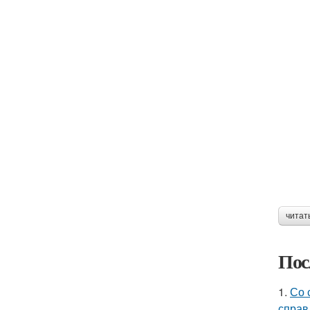
читат
Пос
1.
Со 
справ