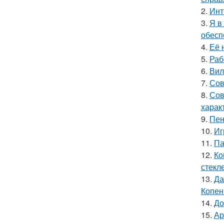
2.
Инт
3.
Я в
обесп
4.
Её 
5.
Раб
6.
Вил
7.
Сов
8.
Сов
харак
9.
Пен
10.
Иг
11.
Па
12.
Ко
стекле
13.
Да
Копен
14.
До
15.
Ар