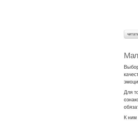
читат
Мал
Выбор
качес
эмоци
Для т
ознак
обяза
К ним