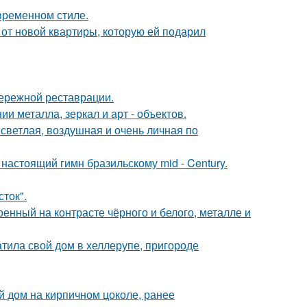
временном стиле.
и от новой квартиры, которую ей подарил
бережной реставрации.
 металла, зеркал и арт - объектов.
светлая, воздушная и очень личная по
настоящий гимн бразильскому mid - Century.
сток".
енный на контрасте чёрного и белого, металле и
тила свой дом в хеллерупе, пригороде
 дом на кирпичном цоколе, ранее