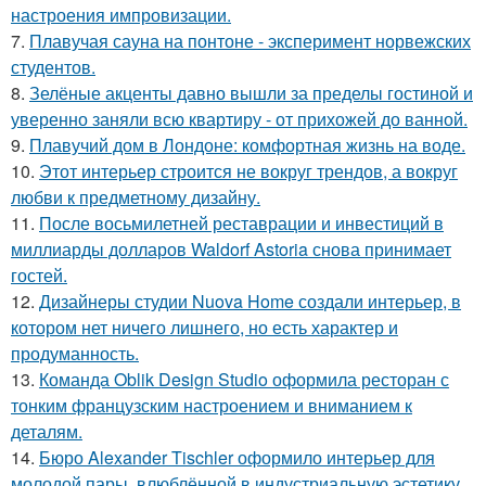
настроения импровизации.
7.
Плавучая сауна на понтоне - эксперимент норвежских
студентов.
8.
Зелёные акценты давно вышли за пределы гостиной и
уверенно заняли всю квартиру - от прихожей до ванной.
9.
Плавучий дом в Лондоне: комфортная жизнь на воде.
10.
Этот интерьер строится не вокруг трендов, а вокруг
любви к предметному дизайну.
11.
После восьмилетней реставрации и инвестиций в
миллиарды долларов Waldorf Astoria снова принимает
гостей.
12.
Дизайнеры студии Nuova Home создали интерьер, в
котором нет ничего лишнего, но есть характер и
продуманность.
13.
Команда Oblik Design Studio оформила ресторан с
тонким французским настроением и вниманием к
деталям.
14.
Бюро Alexander Tischler оформило интерьер для
молодой пары, влюблённой в индустриальную эстетику.