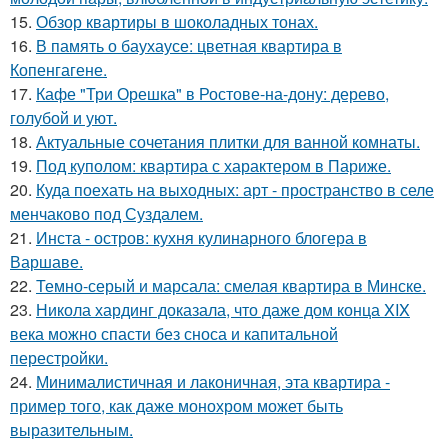
15.
Обзор квартиры в шоколадных тонах.
16.
В память о баухаусе: цветная квартира в
Копенгагене.
17.
Кафе "Три Орешка" в Ростове-на-дону: дерево,
голубой и уют.
18.
Актуальные сочетания плитки для ванной комнаты.
19.
Под куполом: квартира с характером в Париже.
20.
Куда поехать на выходных: арт - пространство в селе
менчаково под Суздалем.
21.
Инста - остров: кухня кулинарного блогера в
Варшаве.
22.
Темно-серый и марсала: смелая квартира в Минске.
23.
Никола хардинг доказала, что даже дом конца XIX
века можно спасти без сноса и капитальной
перестройки.
24.
Минималистичная и лаконичная, эта квартира -
пример того, как даже монохром может быть
выразительным.