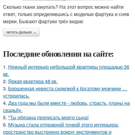
Сколько ткани закупать? На этот вопрос можно найти
ответ, только определившись с моделью фартука и сняв
мерки. Бывают фартуки трёх видов:
читать дальше →
Последние обновления на сайте:
1.
Нежный интерьер небольшой квартиры площадью 36
кв.
2.
Яркая квартира 48 кв.
3.
Брошенная невеста сиделкой к богатому мужчине …
устроилась.
4.
Два года мы были вместе - любовь, страсть, планы на
свадьбу.
5.
"Ты обязана прописать моего сына!
6.
Музыка стала отправной точкой этого интерьера:
пространство выстроено вокруг инструментов и