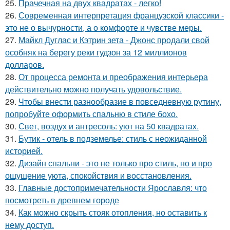
25.
Прачечная на двух квадратах - легко!
26.
Современная интерпретация французской классики -
это не о вычурности, а о комфорте и чувстве меры.
27.
Майкл Дуглас и Кэтрин зета - Джонс продали свой
особняк на берегу реки гудзон за 12 миллионов
долларов.
28.
От процесса ремонта и преображения интерьера
действительно можно получать удовольствие.
29.
Чтобы внести разнообразие в повседневную рутину,
попробуйте оформить спальню в стиле бохо.
30.
Свет, воздух и антресоль: уют на 50 квадратах.
31.
Бутик - отель в подземелье: стиль с неожиданной
историей.
32.
Дизайн спальни - это не только про стиль, но и про
ощущение уюта, спокойствия и восстановления.
33.
Главные достопримечательности Ярославля: что
посмотреть в древнем городе
34.
Как можно скрыть стояк отопления, но оставить к
нему доступ.