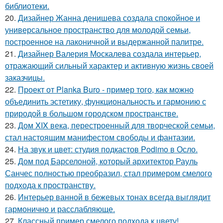
библиотеки.
20.
Дизайнер Жанна денишева создала спокойное и
универсальное пространство для молодой семьи,
построенное на лаконичной и выдержанной палитре.
21.
Дизайнер Валерия Москалева создала интерьер,
отражающий сильный характер и активную жизнь своей
заказчицы.
22.
Проект от Planka Buro - пример того, как можно
объединить эстетику, функциональность и гармонию с
природой в большом городском пространстве.
23.
Дом XIX века, перестроенный для творческой семьи,
стал настоящим манифестом свободы и фантазии.
24.
На звук и цвет: студия подкастов Podimo в Осло.
25.
Дом под Барселоной, который архитектор Рауль
Санчес полностью преобразил, стал примером смелого
подхода к пространству.
26.
Интерьер ванной в бежевых тонах всегда выглядит
гармонично и расслабляюще.
27.
Классный пример смелого подхода к цвету!