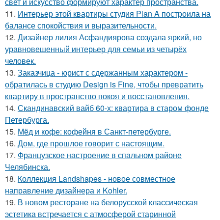
свет и искусство формируют характер пространства.
11.
Интерьер этой квартиры студия Plan A построила на
балансе спокойствия и выразительности.
12.
Дизайнер лилия Асфандиярова создала яркий, но
уравновешенный интерьер для семьи из четырёх
человек.
13.
Заказчица - юрист с сдержанным характером -
обратилась в студию Design is Fine, чтобы превратить
квартиру в пространство покоя и восстановления.
14.
Скандинавский вайб 60-х: квартира в старом фонде
Петербурга.
15.
Мёд и кофе: кофейня в Санкт-петербурге.
16.
Дом, где прошлое говорит с настоящим.
17.
Французское настроение в спальном районе
Челябинска.
18.
Коллекция Landshapes - новое совместное
направление дизайнера и Kohler.
19.
В новом ресторане на белорусской классическая
эстетика встречается с атмосферой старинной