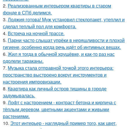
2.
Реализованным интерьером квартиры в старом
фонде в СПб делимся.
3.
Лоджия готова! Муж установил стеклопакет, утеплил и
сделал теплый пол для комфорта.
4.
Встреча на ночной трассе.
5.
Парни часто слышат упрёки в неряшливости и плохой
гигиене, особенно когда речь идёт об интимных вещах.
6.
Жил я тогда в обычной хрущёвке, и как-то раз нас
одолели тараканы.
7.
Музыка стала отправной точкой этого интерьера:
пространство выстроено вокруг инструментов и
настроения импровизации.
8.
Квартира как личный остров тишины в городе
задумывалась.
9.
Лофт с настроением - контраст бетона и кирпича с
тёплым деревом, цветными акцентами и живыми
растениями.
10.
Этот интерьер - наглядный пример того, как цвет,