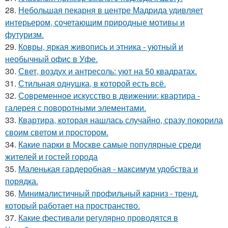
28.
Небольшая пекарня в центре Мадрида удивляет
интерьером, сочетающим природные мотивы и
футуризм.
29.
Ковры, яркая живопись и этника - уютный и
необычный офис в Уфе.
30.
Свет, воздух и антресоль: уют на 50 квадратах.
31.
Стильная однушка, в которой есть всё.
32.
Современное искусство в движении: квартира -
галерея с поворотными элементами.
33.
Квартира, которая нашлась случайно, сразу покорила
своим светом и простором.
34.
Какие парки в Москве самые популярные среди
жителей и гостей города
35.
Маленькая гардеробная - максимум удобства и
порядка.
36.
Минималистичный профильный карниз - тренд,
который работает на пространство.
37.
Какие фестивали регулярно проводятся в