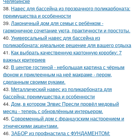
Челябинске
38.
Навес для бассейна из прозрачного поликарбоната:
преимущества и особенности
39.
Лаконичный дом для семьи с ребёнком -
гармоничное сочетание уюта, практичности и простоты.
40.
Универсальный навес для бассейна из
поликарбоната: идеальное решение для вашего отдыха
41.
Как выбрать качественную картонную коробку: 7
важных критериев
42.
В центре гостиной - небольшая картина с чёрным
фоном и приклеенным на неё макраме - пером,
сделанным своими руками.
43.
Металлический навес из поликарбоната для
бассейна: преимущества и особенности
44.
Дом, в котором Элвис Пресли провёл медовый
месяц - теперь с обновлённым интерьером.
45.
Современный дом с французским настроением и
этническими акцентами.
46.
ЗАБОР из профнастила с ФУНДАМЕНТОМ: