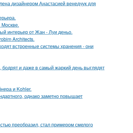
лена дизайнером Анастасией венедчук для
ерьера.
 Москве.
ый интерьер от Жан - Луи деньо.
bim Architects.
ходят встроенные системы хранения - они
, бодрят и даже в самый жаркий день выглядят
нера и Kohler.
ндартного, однако заметно повышает
остью преобразил, стал примером смелого