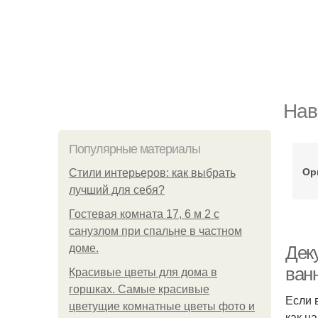
Нав
Популярные материалы
Ор
Стили интерьеров: как выбрать
лучший для себя?
Гостевая комната 17, 6 м 2 с
санузлом при спальне в частном
доме.
Деку
ван
Красивые цветы для дома в
горшках. Самые красивые
Если 
цветущие комнатные цветы фото и
как н