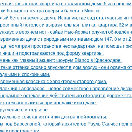
етлая элегантная квартира в сталинском доме была оформ
тки большого театра оперы и балета в Минске.
лый бетон и зелень: дом в Испании, где сад стал частью инт
ревянный потолок и выразительная плитка: квартира 62 м в
унхаус в верхнем ист - сайде Нью-йорка получил обновлённ
временная дача с природными мотивами: дом 147, 3 м от Zro
гда геометрия пространства нестандартная, на помощь при
т ниши и подстраиваются под форму квартиры.
мень как главный акцент: шоурум Blanco в Краснодаре.
тные оттенки словно впускают в дом воздух - они освежают
адными и спокойными.
временная классика с характером старого дома.
ллекция Landshapes - новое совместное направление дизай
норамное остекление действительно обходится дороже ста
екательность жилья при продаже или сдаче.
ругление в интерьере.
туальные сочетания плитки для ванной комнаты.
м под Барселоной, который архитектор Рауль Санчес полн
да к пространству.