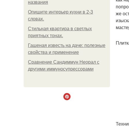
названия
попро
Опишите интерьер кухни в 2-3
же ос
словах.
изыск
масте
Стильная квартира в светлых
приятных тонах.
Плитк
Гашеная известь на даче: полезные
свойства и применение
Сравнение Сандиммун Неорал с
другими иммуносупрессорами
Техни