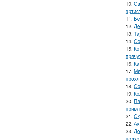
10.
Св
артис
11.
Бе
12.
Де
13.
Та
14.
Со
15.
Ко
прячу
16.
Ка
17.
Мя
прохл
18.
Со
19.
Ко
20.
Па
привл
21.
Ск
22.
Ак
23.
До
подхо