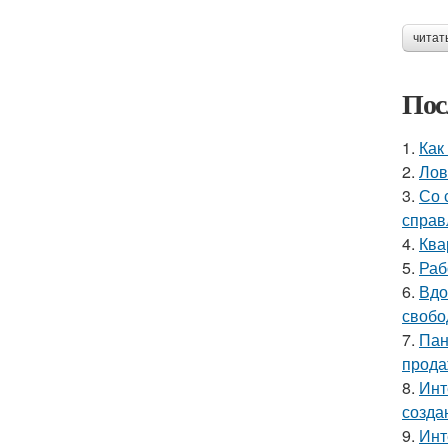
читат
Пос
1.
Как
2.
Лов
3.
Со 
справ
4.
Ква
5.
Раб
6.
Вдо
свобо
7.
Пан
прода
8.
Инт
созда
9.
Инт