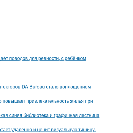
даёт поводов для ревности, с ребёнком
хитекторов DA Bureau стало воплощением
но повышает привлекательность жилья при
окая синяя библиотека и графичная лестница
тает удалённо и ценит визуальную тишину.