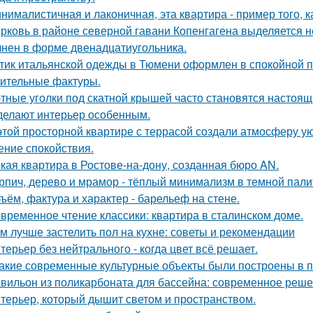
нималистичная и лаконичная, эта квартира - пример того,
рковь в районе северной гавани Копенгагена выделяется н
нен в форме двенадцатиугольника.
тик итальянской одежды в Тюмени оформлен в спокойной п
ительные фактуры.
тные уголки под скатной крышей часто становятся настоящ
делают интерьер особенным.
этой просторной квартире с террасой создали атмосферу ую
ние спокойствия.
кая квартира в Ростове-на-дону, созданная бюро AN.
рпич, дерево и мрамор - тёплый минимализм в темной пали
ъём, фактура и характер - барельеф на стене.
временное чтение классики: квартира в сталинском доме.
м лучше застелить пол на кухне: советы и рекомендации
терьер без нейтрального - когда цвет всё решает.
Какие современные культурные объекты были построены в 
вильон из поликарбоната для бассейна: современное реше
терьер, который дышит светом и пространством.