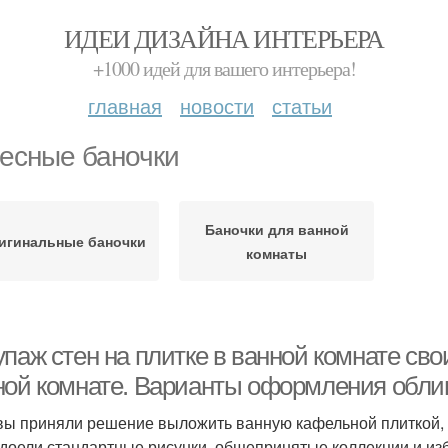
ИДЕИ ДИЗАЙНА ИНТЕРЬЕРА
+1000 идей для вашего интерьера!
главная
новости
статьи
есные баночки
Баночки для ванной
игинальные баночки
комнаты
паж стен на плитке в ванной комнате сво
ной комнате. Варианты оформления обл
вы приняли решение выложить ванную кафельной плиткой, 
адоели стандартные рисунки, общепринятые коллекции и изби