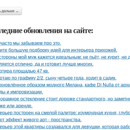
ь дальше →
ледние обновления на сайте:
 часто мы забываем про это.
ите большую подборку идей для интерьера прихожей.
стороны мой муж кажется идеальным: не пьёт, не курит, не 
ляется отлично, да и готовит лучше многих.
ртира площадью 47 кв.
отаю по графику 2/2, сыну четыре года, ходит в садик.
хновлённое образом модного Милана, кафе Di Nulla от ар
ды и импровизации.
орамное остекление стоит дороже стандартного, но замет
же или аренде.
ерьер построен на смелой палитре: изумрудная кухня, глуб
ют эффект живого арт - пространства.
ерьер этой квартиры создавался для девушки, которая рабо