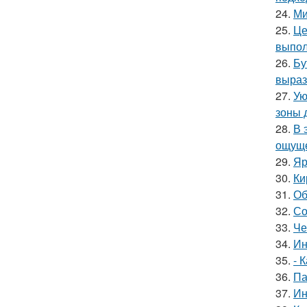
24.
Ми
25.
Це
выпол
26.
Бу
выраз
27.
Ую
зоны 
28.
В 
ощуще
29.
Яр
30.
Ки
31.
Об
32.
Со
33.
Че
34.
Ин
35.
- 
36.
Па
37.
Ин