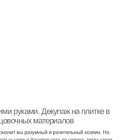
ими руками. Декупаж на плитке в
ицовочных материалов
значит вы разумный и рачительный хозяин. Но
тые узоры! Хочется чего-то нового, тогда стоит